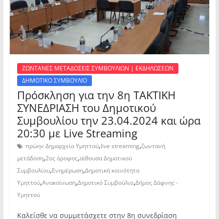
ΖΩΝΤΑΝΕΣ ΜΕΤΑΔΟΣΕΙΣ ΣΥΜΒΟΥΛΙΩΝ | ΕΚΔΗΛΩΣΕΩΝ
ΔΗΜΟΤΙΚΟ ΣΥΜΒΟΥΛΙΟ
Πρόσκληση για την 8η ΤΑΚΤΙΚΗ
ΣΥΝΕΔΡΙΑΣΗ του Δημοτικού
Συμβουλίου την 23.04.2024 και ώρα
20:30 με Live Streaming
,
,
πρώην Δημαρχείο Υμηττού
live streaming
ζωντανή
,
,
μετάδοση
2ος όροφος
αίθουσα Δημοτικού
,
,
Συμβουλίου
Ενημέρωση
Δημοτική κοινότητα
,
,
,
Υμηττού
Ανακοίνωση
Δημοτικό Συμβούλιο
Δήμος Δάφνης -
Υμηττού
Καλείσθε να συμμετάσχετε στην 8η συνεδρίαση