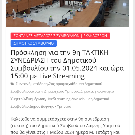
ΖΩΝΤΑΝΕΣ ΜΕΤΑΔΟΣΕΙΣ ΣΥΜΒΟΥΛΙΩΝ | ΕΚΔΗΛΩΣΕΩΝ
ΔΗΜΟΤΙΚΟ ΣΥΜΒΟΥΛΙΟ
Πρόσκληση για την 9η ΤΑΚΤΙΚΗ
ΣΥΝΕΔΡΙΑΣΗ του Δημοτικού
Συμβουλίου την 01.05.2024 και ώρα
15:00 με Live Streaming
,
,
ζωντανή μετάδοση
2ος όροφος
αίθουσα Δημοτικού
,
,
Συμβουλίου
πρώην Δημαρχείου Υμηττού
Δημοτική κοινότητα
,
,
,
,
Υμηττού
Ενημέρωση
LiveStreaming
Ανακοίνωση
Δημοτικό
,
Συμβούλιο
Δήμος Δάφνης - Υμηττού
Καλείσθε να συμμετάσχετε στην 9η συνεδρίαση
(τακτική) του Δημοτικού Συμβουλίου Δάφνης-Υμηττού
που θα γίνει στις 1 Μαΐου 2024 ημέρα Μ. Τετάρτη και