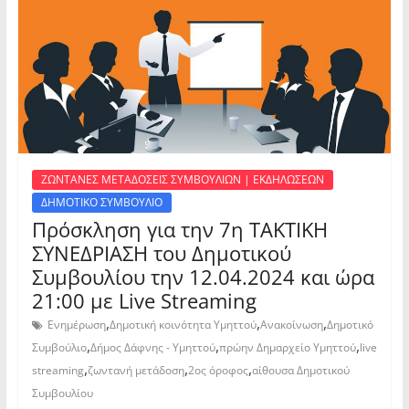
ΖΩΝΤΑΝΕΣ ΜΕΤΑΔΟΣΕΙΣ ΣΥΜΒΟΥΛΙΩΝ | ΕΚΔΗΛΩΣΕΩΝ
ΔΗΜΟΤΙΚΟ ΣΥΜΒΟΥΛΙΟ
Πρόσκληση για την 7η ΤΑΚΤΙΚΗ
ΣΥΝΕΔΡΙΑΣΗ του Δημοτικού
Συμβουλίου την 12.04.2024 και ώρα
21:00 με Live Streaming
,
,
,
Ενημέρωση
Δημοτική κοινότητα Υμηττού
Ανακοίνωση
Δημοτικό
,
,
,
Συμβούλιο
Δήμος Δάφνης - Υμηττού
πρώην Δημαρχείο Υμηττού
live
,
,
,
streaming
ζωντανή μετάδοση
2ος όροφος
αίθουσα Δημοτικού
Συμβουλίου