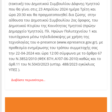
(τακτική) του Δημοτικού Συμβουλίου Δάφνης-Υμηττού
που θα γίνει στις 23 Απριλίου 2024 ημέρα Τρίτη και
ώρα 20:30 και θα πραγματοποιηθεί δια ζώσης στην
αίθουσα του Δημοτικού Συμβουλίου 2ος όροφος, του
Δημοτικού Κτιρίου της Κοινότητας Υμηττού (πρώην
Δημαρχείο Υμηττού), Πλ. Ηρώων Πολυτεχνείου 1 και
ταυτόχρονα μέσω τηλεδιάσκεψης με χρήση της
τεχνολογίας του e-presence (www.epresence.gov.gr), με
προθεσμία ενημέρωσης του τρόπου συμμετοχής σας
την 22-04-2024 και ώρα 12:00 σύμφωνα με το άρθρο 67
του Ν.3852/2010 (ΦΕΚ 87/τ.Α’/07-06-2010) καθώς και το
άρθ.11 του Ν.5043/2023 (υπ’αρ. 488/2023 εγκύκλιος
ΥΠΕΣ ).
Διαβάστε περισσότερα...