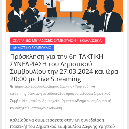
ΖΩΝΤΑΝΕΣ ΜΕΤΑΔΟΣΕΙΣ ΣΥΜΒΟΥΛΙΩΝ | ΕΚΔΗΛΩΣΕΩΝ
ΔΗΜΟΤΙΚΟ ΣΥΜΒΟΥΛΙΟ
Πρόσκληση για την 6η ΤΑΚΤΙΚΗ
ΣΥΝΕΔΡΙΑΣΗ του Δημοτικού
Συμβουλίου την 27.03.2024 και ώρα
20:00 με Live Streaming
,
,
Δημοτικό Συμβούλιο
Δήμος Δάφνης - Υμηττού
live
,
,
,
streaming
ζωντανή μετάδοση
2ος όροφος
αίθουσα Δημοτικού
,
,
,
Συμβουλίου
πρώην Δημαρχείου Υμηττού
Ενημέρωση
Δημοτική
,
κοινότητα Υμηττού
Ανακοίνωση
Καλείσθε να συμμετάσχετε στην 6η συνεδρίαση
(τακτική) του Δημοτικού Συμβουλίου Δάφνης-Υμηττού