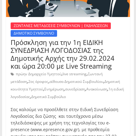
ΖΩΝΤΑΝΕΣ ΜΕΤΑΔΟΣΕΙΣ ΣΥΜΒΟΥΛΙΩΝ | ΕΚΔΗΛΩΣΕΩΝ
ΔΗΜΟΤΙΚΟ ΣΥΜΒΟΥΛΙΟ
Πρόσκληση για την 1η ΕΙΔΙΚΗ
ΣΥΝΕΔΡΙΑΣΗ ΛΟΓΟΔΟΣΙΑΣ της
Δημοτικής Αρχής την 29.02.2024
και ώρα 20:00 με Live Streaming
,
,
πρώην Δημαρχείο Υμηττού
live streaming
ζωντανή
,
,
,
μετάδοση
2ος όροφος
αίθουσα Δημοτικού Συμβουλίου
Δημοτική
,
,
,
,
κοινότητα Υμηττού
Ενημέρωση
συνεδρίαση
Ανακοίνωση
1η ειδική
,
λογοδοσίας
Δημοτικό Συμβούλιο
Σας καλούμε να προσέλθετε στην Ειδική Συνεδρίαση
Λογοδοσίας δια ζώσης και ταυτόχρονα μέσω
τηλεδιάσκεψης με χρήση της τεχνολογίας του e-
presence (www.epresence.gov.gr), με προθεσμία