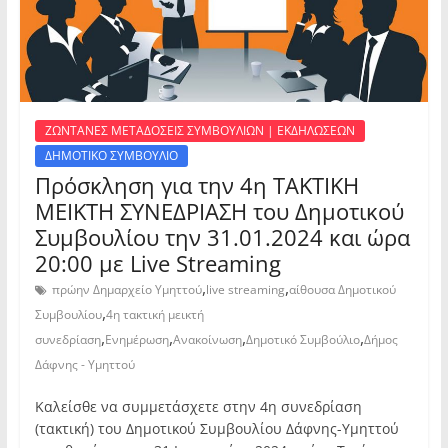
ΖΩΝΤΑΝΕΣ ΜΕΤΑΔΟΣΕΙΣ ΣΥΜΒΟΥΛΙΩΝ | ΕΚΔΗΛΩΣΕΩΝ
ΔΗΜΟΤΙΚΟ ΣΥΜΒΟΥΛΙΟ
Πρόσκληση για την 4η ΤΑΚΤΙΚΗ
ΜΕΙΚΤΗ ΣΥΝΕΔΡΙΑΣΗ του Δημοτικού
Συμβουλίου την 31.01.2024 και ώρα
20:00 με Live Streaming
,
,
πρώην Δημαρχείο Υμηττού
live streaming
αίθουσα Δημοτικού
,
Συμβουλίου
4η τακτική μεικτή
,
,
,
,
συνεδρίαση
Ενημέρωση
Ανακοίνωση
Δημοτικό Συμβούλιο
Δήμος
Δάφνης - Υμηττού
Καλείσθε να συμμετάσχετε στην 4η συνεδρίαση
(τακτική) του Δημοτικού Συμβουλίου Δάφνης-Υμηττού