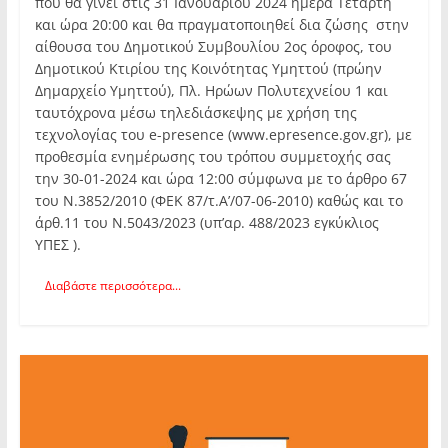
που θα γίνει στις 31 Ιανουαρίου 2024 ημέρα Τετάρτη
και ώρα 20:00 και θα πραγματοποιηθεί δια ζώσης στην
αίθουσα του Δημοτικού Συμβουλίου 2ος όροφος, του
Δημοτικού Κτιρίου της Κοινότητας Υμηττού (πρώην
Δημαρχείο Υμηττού), Πλ. Ηρώων Πολυτεχνείου 1 και
ταυτόχρονα μέσω τηλεδιάσκεψης με χρήση της
τεχνολογίας του e-presence (www.epresence.gov.gr), με
προθεσμία ενημέρωσης του τρόπου συμμετοχής σας
την 30-01-2024 και ώρα 12:00 σύμφωνα με το άρθρο 67
του Ν.3852/2010 (ΦΕΚ 87/τ.Α’/07-06-2010) καθώς και το
άρθ.11 του Ν.5043/2023 (υπ’αρ. 488/2023 εγκύκλιος
ΥΠΕΣ ).
Διαβάστε περισσότερα...