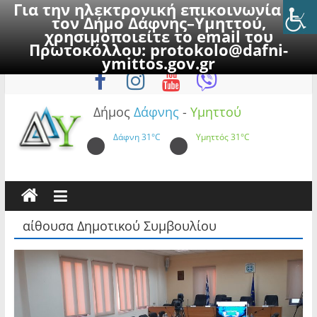
Για την ηλεκτρονική επικοινωνία με
τον Δήμο Δάφνης–Υμηττού,
χρησιμοποιείτε το email του
Πρωτοκόλλου:
protokolo@dafni-
Skip
Σάββατο, 8 Αυγούστου 2026
ymittos.gov.gr
to
content
Δήμος
Δάφνης
-
Υμηττού
Δάφνη
31°C
Υμηττός
31°C
αίθουσα Δημοτικού Συμβουλίου