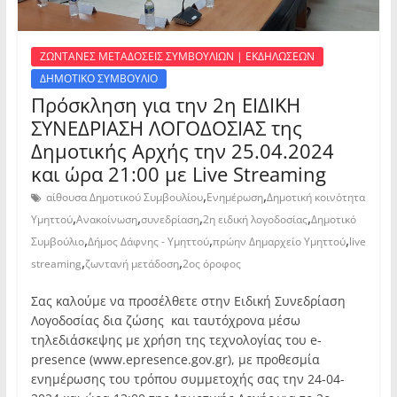
ΖΩΝΤΑΝΕΣ ΜΕΤΑΔΟΣΕΙΣ ΣΥΜΒΟΥΛΙΩΝ | ΕΚΔΗΛΩΣΕΩΝ
ΔΗΜΟΤΙΚΟ ΣΥΜΒΟΥΛΙΟ
Πρόσκληση για την 2η ΕΙΔΙΚΗ
ΣΥΝΕΔΡΙΑΣΗ ΛΟΓΟΔΟΣΙΑΣ της
Δημοτικής Αρχής την 25.04.2024
και ώρα 21:00 με Live Streaming
,
,
αίθουσα Δημοτικού Συμβουλίου
Ενημέρωση
Δημοτική κοινότητα
,
,
,
,
Υμηττού
Ανακοίνωση
συνεδρίαση
2η ειδική λογοδοσίας
Δημοτικό
,
,
,
Συμβούλιο
Δήμος Δάφνης - Υμηττού
πρώην Δημαρχείο Υμηττού
live
,
,
streaming
ζωντανή μετάδοση
2ος όροφος
Σας καλούμε να προσέλθετε στην Ειδική Συνεδρίαση
Λογοδοσίας δια ζώσης και ταυτόχρονα μέσω
τηλεδιάσκεψης με χρήση της τεχνολογίας του e-
presence (www.epresence.gov.gr), με προθεσμία
ενημέρωσης του τρόπου συμμετοχής σας την 24-04-