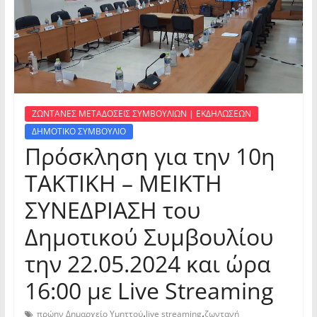
ΖΩΝΤΑΝΕΣ ΜΕΤΑΔΟΣΕΙΣ ΣΥΜΒΟΥΛΙΩΝ | ΕΚΔΗΛΩΣΕΩΝ
ΔΗΜΟΤΙΚΟ ΣΥΜΒΟΥΛΙΟ
Πρόσκληση για την 10η
ΤΑΚΤΙΚΗ – ΜΕΙΚΤΗ
ΣΥΝΕΔΡΙΑΣΗ του
Δημοτικού Συμβουλίου
την 22.05.2024 και ώρα
16:00 με Live Streaming
,
,
πρώην Δημαρχείο Υμηττού
live streaming
ζωντανή