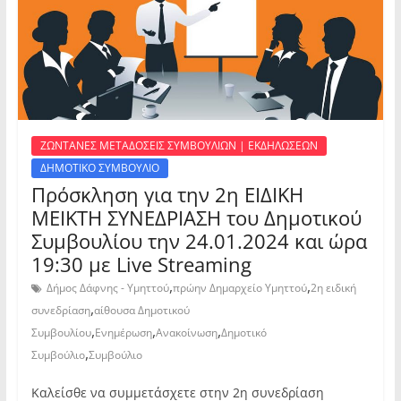
ΖΩΝΤΑΝΕΣ ΜΕΤΑΔΟΣΕΙΣ ΣΥΜΒΟΥΛΙΩΝ | ΕΚΔΗΛΩΣΕΩΝ
ΔΗΜΟΤΙΚΟ ΣΥΜΒΟΥΛΙΟ
Πρόσκληση για την 2η ΕΙΔΙΚΗ
ΜΕΙΚΤΗ ΣΥΝΕΔΡΙΑΣΗ του Δημοτικού
Συμβουλίου την 24.01.2024 και ώρα
19:30 με Live Streaming
,
,
Δήμος Δάφνης - Υμηττού
πρώην Δημαρχείο Υμηττού
2η ειδική
,
συνεδρίαση
αίθουσα Δημοτικού
,
,
,
Συμβουλίου
Ενημέρωση
Ανακοίνωση
Δημοτικό
,
Συμβούλιο
Συμβούλιο
Καλείσθε να συμμετάσχετε στην 2η συνεδρίαση