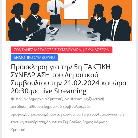
ΖΩΝΤΑΝΕΣ ΜΕΤΑΔΟΣΕΙΣ ΣΥΜΒΟΥΛΙΩΝ | ΕΚΔΗΛΩΣΕΩΝ
ΔΗΜΟΤΙΚΟ ΣΥΜΒΟΥΛΙΟ
Πρόσκληση για την 5η ΤΑΚΤΙΚΗ
ΣΥΝΕΔΡΙΑΣΗ του Δημοτικού
Συμβουλίου την 21.02.2024 και ώρα
20:30 με Live Streaming
,
,
πρώην Δημαρχείο Υμηττού
live streaming
ζωντανή
,
,
μετάδοση
αίθουσα Δημοτικού Συμβουλίου
2ός
,
,
,
,
όροφος
Ενημέρωση
Δημοτική κοινότητα Υμηττού
Ανακοίνωση
5ή
,
,
τακτική συνεδρίαση
Δημοτικό Συμβούλιο
Δήμος Δάφνης -
Υμηττού