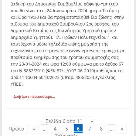
(ειδική) του Δημοτικού Συμβουλίου Δάφνης-Υμηττού
που θα γίνει στις 24 Ιανουαρίου 2024 ημέρα Τετάρτη
και ώρα 19:30 και θα πραγματοποιηθεί δια ζώσης στην
αίθουσα του Δημοτικού Συμβουλίου 2ος όροφος, του
Δημοτικού Κτιρίου της Κοινότητας Υμηττού (πρώην
Δημαρχείο Υμηττού), Πλ. Ηρώων Πολυτεχνείου 1 και
ταυτόχρονα μέσω τηλεδιάσκεψης με χρήση της
τεχνολογίας του e-presence (www.epresence.gov.gr), με
προθεσμία ενημέρωσης του τρόπου συμμετοχής σας
την 23-01-2024 και ώρα 12:00 σύμφωνα με το άρθρο 67
του Ν.3852/2010 (ΦΕΚ 87/τ.Α’/07-06-2010) καθώς και το
άρθ.11 του Ν.5043/2023 (υπ’αρ. 488/2023 εγκύκλιος
ΥΠΕΣ ).
Διαβάστε περισσότερα...
Σελίδα 6 από 11
«
Πρώτο
«
...
4
5
6
7
8
...
»