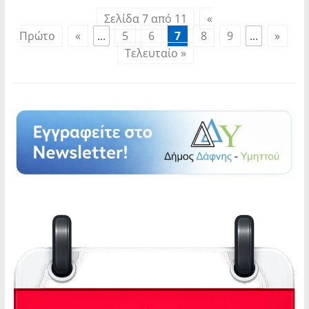
Σελίδα 7 από 11
«
Πρώτο
«
...
5
6
7
8
9
...
»
Τελευταίο »