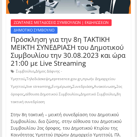
ΖΩΝΤΑΝΕΣ ΜΕΤΑΔΟΣΕΙΣ ΣΥΜΒΟΥΛΙΩΝ | ΕΚΔΗΛΩΣΕΩΝ
ΔΗΜΟΤΙΚΟ ΣΥΜΒΟΥΛΙΟ
Πρόσκληση για την 8η ΤΑΚΤΙΚΗ
ΜΕΙΚΤΗ ΣΥΝΕΔΡΙΑΣΗ του Δημοτικού
Συμβουλίου την 30.08.2023 και ώρα
21:00 με Live Streaming
,
Συμβούλιο
Δήμος Δάφνης -
,
,
,
Υμηττού
Τηλεδιάσκεψη
epresence.gov.gr
πρωήν Δημαρχείου
,
,
,
,
,
Υμηττού
live streaming
Ενημέρωση
Συνεδριάση
Ανακοίνωση
2ος
,
,
,
όροφος
αίθουσα Δημοτικού Συμβουλίου
Δημοτικό Συμβούλιο
8η
τακτική συνεδρίαση
Στην 8η τακτική – μεικτή συνεδρίαση του Δημοτικού
Συμβουλίου, δια ζώσης, στην αίθουσα του Δημοτικού
Συμβουλίου 2ος όροφος, του Δημοτικού Κτιρίου της
Κοινότητας Υμηττού (πρώην Δημαρχείο Υμηττού), Πλ.