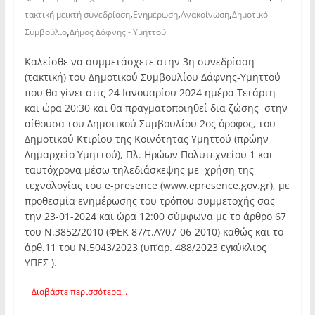
,
,
,
τακτική μεικτή συνεδρίαση
Ενημέρωση
Ανακοίνωση
Δημοτικό
,
Συμβούλιο
Δήμος Δάφνης - Υμηττού
Καλείσθε να συμμετάσχετε στην 3η συνεδρίαση
(τακτική) του Δημοτικού Συμβουλίου Δάφνης-Υμηττού
που θα γίνει στις 24 Ιανουαρίου 2024 ημέρα Τετάρτη
και ώρα 20:30 και θα πραγματοποιηθεί δια ζώσης στην
αίθουσα του Δημοτικού Συμβουλίου 2ος όροφος, του
Δημοτικού Κτιρίου της Κοινότητας Υμηττού (πρώην
Δημαρχείο Υμηττού), Πλ. Ηρώων Πολυτεχνείου 1 και
ταυτόχρονα μέσω τηλεδιάσκεψης με χρήση της
τεχνολογίας του e-presence (www.epresence.gov.gr), με
προθεσμία ενημέρωσης του τρόπου συμμετοχής σας
την 23-01-2024 και ώρα 12:00 σύμφωνα με το άρθρο 67
του Ν.3852/2010 (ΦΕΚ 87/τ.Α’/07-06-2010) καθώς και το
άρθ.11 του Ν.5043/2023 (υπ’αρ. 488/2023 εγκύκλιος
ΥΠΕΣ ).
Διαβάστε περισσότερα...