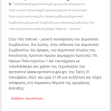
,
,
Τηλεδιάσκεψη
epresence.gov.gr
πρωήν Δημαρχείου
,
,
,
Υμηττού
live streaming
Ενημέρωση
Δημοτικό κατάστημα
,
,
,
Υμηττού
Ανακοίνωση
2ος όροφος
αίθουσα Δημοτικού
,
,
,
,
Συμβουλίου
Δημοτικό Συμβούλιο
συνεδρίαση
Συμβούλιο
10η
,
τακτική μεικτή συνεδρίαση
Δήμος Δάφνης - Υμηττού
Στην 10η τακτική – μεικτή συνεδρίαση του Δημοτικού
Συμβουλίου, δια ζώσης, στην αίθουσα του Δημοτικού
Συμβουλίου 2ος όροφος, του Δημοτικού Κτιρίου της
Κοινότητας Υμηττού (πρώην Δημαρχείο Υμηττού), Πλ.
Ηρώων Πολυτεχνείου 1 και ταυτόχρονα με
τηλεδιάσκεψη και χρήση της τεχνολογίας του
epresence (www.epresence.gov.gr), την Τρίτη 31
Οκτωβρίου 2023 και ώρα 21:00 για συζήτηση και λήψη
απόφασης στα παρακάτω θέματα της ημερήσιας
διάταξης:
Διαβάστε περισσότερα...