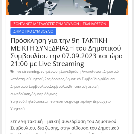
ΖΩΝΤΑΝΕΣ ΜΕΤΑΔΟΣΕΙΣ ΣΥΜΒΟΥΛΙΩΝ | ΕΚΔΗΛΩΣΕΩΝ
ΔΗΜΟΤΙΚΟ ΣΥΜΒΟΥΛΙΟ
Πρόσκληση για την 9η ΤΑΚΤΙΚΗ
ΜΕΙΚΤΗ ΣΥΝΕΔΡΙΑΣΗ του Δημοτικού
Συμβουλίου την 07.09.2023 και ώρα
21:00 με Live Streaming
,
,
,
,
live streaming
Ενημέρωση
Συνεδριάση
Ανακοίνωση
Δημοτικό
,
,
,
κατάστημα Υμηττού
2ος όροφος
Δημοτικό Συμβούλιο
αίθουσα
,
,
Δημοτικού Συμβουλίου
Συμβούλιο
9η τακτική μεικτή
,
συνεδρίαση
Δήμοςε Δάφνης -
,
,
,
Υμηττού
Τηλεδιάσκεψη
epresence.gov.gr
πρώην Δημαρχείο
Υμηττού
Στην 9η τακτική – μεικτή συνεδρίαση του Δημοτικού
Συμβουλίου, δια ζώσης, στην αίθουσα του Δημοτικού