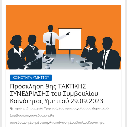
ΚΟΙΝΟΤΗΤΑ ΥΜΗΤΤΟΥ
Πρόσκληση 9ης TAKTIKHΣ
ΣΥΝΕΔΡΙΑΣΗΣ του Συμβουλίου
Κοινότητας Υμηττού 29.09.2023
,
,
πρώην Δημαρχείο Υμηττού
2ος όροφος
αίθουσα Δημοτικού
,
,
Συμβουλίου
συνεδρίαση
9η
,
,
,
,
συνεδρίαση
Ενημέρωση
Ανακοίνωση
Συμβούλιο
Κοινότητα