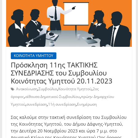
ΚΟΙΝΟΤΗΤΑ ΥΜΗΤΤΟΥ
Πρόσκληση 11ης TAKTIKHΣ
ΣΥΝΕΔΡΙΑΣΗΣ του Συμβουλίου
Κοινότητας Υμηττού 20.11.2023
,
,
,
Ανακοίνωση
Συμβούλιο
Κοινότητα Υμηττού
2ος
,
,
όροφος
αίθουσα Δημοτικού Συμβουλίου
πρώην Δημαρχείου
,
,
,
Υμηττού
συνεδρίαση
11ή συνεδρίαση
Ενημέρωση
Σας καλούμε στην τακτική συνεδρίαση του Συμβουλίου
της Κοινότητας Υμηττού, του Δήμου Δάφνης-Υμηττού,
την Δευτέρα 20 Νοεμβρίου 2023 και ώρα 7 μ.μ. στο
Δημοτικό Κτίριο της Κοινότητας Υμηττού (2ος όροφος