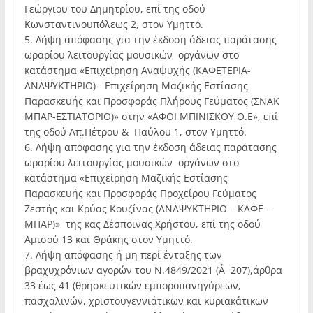
Γεώργιου του Δημητρίου, επί της οδού
Κωνσταντινουπόλεως 2, στον Υμηττό.
5. Λήψη απόφασης για την έκδοση άδειας παράτασης
ωραρίου λειτουργίας μουσικών οργάνων στο
κατάστημα «Επιχείρηση Αναψυχής (ΚΑΦΕΤΕΡΙΑ-
ΑΝΑΨΥΚΤΗΡΙΟ)- Επιχείρηση Μαζικής Εστίασης
Παρασκευής και Προσφοράς Πλήρους Γεύματος (ΣΝΑΚ
ΜΠΑΡ-ΕΣΤΙΑΤΟΡΙΟ)» στην «ΑΦΟΙ ΜΠΙΝΙΣΚΟΥ Ο.Ε», επί
της οδού Απ.Πέτρου & Παύλου 1, στον Υμηττό.
6. Λήψη απόφασης για την έκδοση άδειας παράτασης
ωραρίου λειτουργίας μουσικών οργάνων στο
κατάστημα «Επιχείρηση Μαζικής Εστίασης
Παρασκευής και Προσφοράς Προχείρου Γεύματος
Ζεστής και Κρύας Κουζίνας (ΑΝΑΨΥΚΤΗΡΙΟ – ΚΑΦΕ –
ΜΠΑΡ)» της κας Δέσποινας Χρήστου, επί της οδού
Αμισού 13 και Θράκης στον Υμηττό.
7. Λήψη απόφασης ή μη περί ένταξης των
βραχυχρόνιων αγορών του Ν.4849/2021 (Α΄207),άρθρα
33 έως 41 (θρησκευτικών εμποροπανηγύρεων,
πασχαλινών, χριστουγεννιάτικων και κυριακάτικων