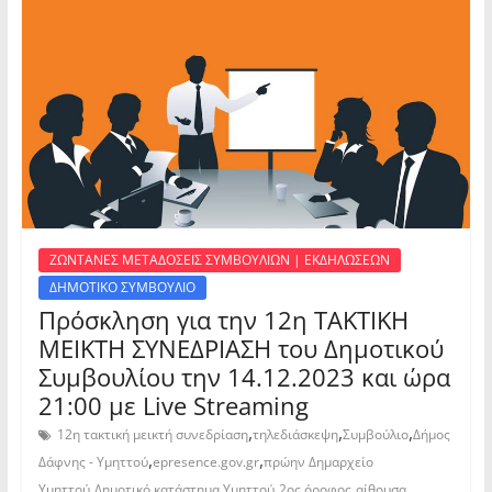
ΖΩΝΤΑΝΕΣ ΜΕΤΑΔΟΣΕΙΣ ΣΥΜΒΟΥΛΙΩΝ | ΕΚΔΗΛΩΣΕΩΝ
ΔΗΜΟΤΙΚΟ ΣΥΜΒΟΥΛΙΟ
Πρόσκληση για την 12η ΤΑΚΤΙΚΗ
ΜΕΙΚΤΗ ΣΥΝΕΔΡΙΑΣΗ του Δημοτικού
Συμβουλίου την 14.12.2023 και ώρα
21:00 με Live Streaming
,
,
,
12η τακτική μεικτή συνεδρίαση
τηλεδιάσκεψη
Συμβούλιο
Δήμος
,
,
Δάφνης - Υμηττού
epresence.gov.gr
πρώην Δημαρχείο
,
,
,
Υμηττού
Δημοτικό κατάστημα Υμηττού
2ος όροφος
αίθουσα