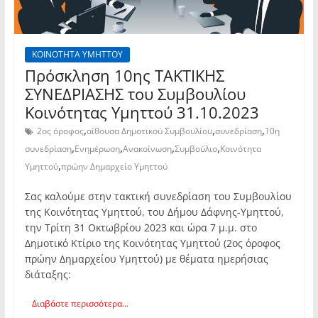
ΚΟΙΝΟΤΗΤΑ ΥΜΗΤΤΟΥ
Πρόσκληση 10ης TAKTIKHΣ
ΣΥΝΕΔΡΙΑΣΗΣ του Συμβουλίου
Κοινότητας Υμηττού 31.10.2023
,
,
,
2ος όροφος
αίθουσα Δημοτικού Συμβουλίου
συνεδρίαση
10η
,
,
,
,
συνεδρίαση
Ενημέρωση
Ανακοίνωση
Συμβούλιο
Κοινότητα
,
Υμηττού
πρώην Δημαρχείο Υμηττού
Σας καλούμε στην τακτική συνεδρίαση του Συμβουλίου
της Κοινότητας Υμηττού, του Δήμου Δάφνης-Υμηττού,
την Τρίτη 31 Οκτωβρίου 2023 και ώρα 7 μ.μ. στο
Δημοτικό Κτίριο της Κοινότητας Υμηττού (2ος όροφος
πρώην Δημαρχείου Υμηττού) με θέματα ημερήσιας
διάταξης:
Διαβάστε περισσότερα...