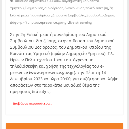
,
αίθουσα Δημοτικού Συμβουλίου
Δημοτική κοινότητα
,
,
,
,
,
Υμηττού
Ενημέρωση
συνεδρίαση
Ανακοίνωση
τηλεδιάσκεψη
2η
,
,
,
Ειδική μεικτή συνεδρίαση
Δημοτικό Συμβούλιο
Συμβούλιο
Δήμος
,
,
Δάφνης - Υμηττού
epresence.gov.gr
live streaming
Στην 2η Ειδική-μεικτή συνεδρίαση του Δημοτικού
Συμβουλίου, δια ζώσης, στην αίθουσα του Δημοτικού
Συμβουλίου 2ος όροφος, του Δημοτικού Κτιρίου της
Κοινότητας Υμηττού (πρώην Δημαρχείο Υμηττού), Πλ.
Ηρώων Πολυτεχνείου 1 και ταυτόχρονα με
τηλεδιάσκεψη και χρήση της τεχνολογίας του e-
presence (www.epresence.gov.gr), την Πέμπτη 14
Δεκεμβρίου 2023 και ώρα 20:00, για συζήτηση και λήψη
αποφάσεων στο παρακάτω μοναδικό θέμα της
ημερήσιας διάταξης:
Διαβάστε περισσότερα...