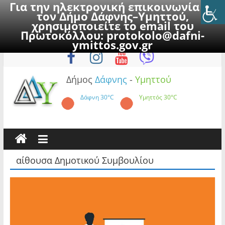
Για την ηλεκτρονική επικοινωνία με
τον Δήμο Δάφνης–Υμηττού,
χρησιμοποιείτε το email του
Πρωτοκόλλου:
protokolo@dafni-
Skip
Κυριακή, 9 Αυγούστου 2026
ymittos.gov.gr
to
content
Δήμος
Δάφνης
-
Υμηττού
Δάφνη
30°C
Υμηττός
30°C
αίθουσα Δημοτικού Συμβουλίου