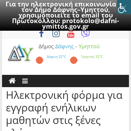
Για την ηλεκτρονική επικοινωνία με
τον Δήμο Δάφνης–Υμηττού,
χρησιμοποιείτε το email του
Πρωτοκόλλου:
protokolo@dafni-
Skip
Πέμπτη, 6 Αυγούστου 2026
ymittos.gov.gr
to
content
Δήμος
Δάφνης
-
Υμηττού
Δάφνη
32°C
Υμηττός
32°C
Ηλεκτρονική φόρμα για
εγγραφή ενήλικων
μαθητών στις ξένες