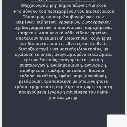
(Μηχανογράφηση)
Δήμου Δάφνης-Υμηττού
🔸Το σύνολο του περιεχομένου του Διαδικτυακού
Τόπου μας, συμπεριλαμβανομένων, των
κειμένων, ειδήσεων, γραφικών, φωτογραφιών,
σχεδιαγραμμάτων, απεικονίσεων, παρεχόμενων
υπηρεσιών και γενικά κάθε είδους αρχείων,
αποτελούν πνευματική ιδιοκτησία, (copyright)
και διέπονται από τις εθνικές και διεθνείς
διατάξεις περί Πνευματικής Ιδιοκτησίας, με
εξαίρεση τα ρητώς αναγνωρισμένα δικαιώματα
τρίτων.
Συνεπώς, απαγορεύεται ρητά η
αναπαραγωγή, αναδημοσίευση, αντιγραφή,
αποθήκευση, πώληση, μετάδοση, διανομή,
έκδοση, εκτέλεση, «φόρτωση» (download),
μετάφραση, τροποποίηση με οποιονδήποτε
τρόπο, τμηματικά η περιληπτικά χωρίς τη ρητή
προηγούμενη έγγραφη συναίνεση του
dafni-
ymittos.gov.gr