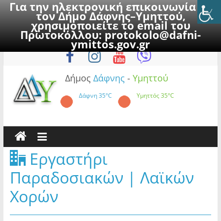
Για την ηλεκτρονική επικοινωνία με
τον Δήμο Δάφνης–Υμηττού,
χρησιμοποιείτε το email του
Πρωτοκόλλου:
protokolo@dafni-
Skip
Σάββατο, 8 Αυγούστου 2026
ymittos.gov.gr
to
content
Δήμος
Δάφνης
-
Υμηττού
Δάφνη
35°C
Υμηττός
35°C
Εργαστήρι
Παραδοσιακών | Λαϊκών
Χορών