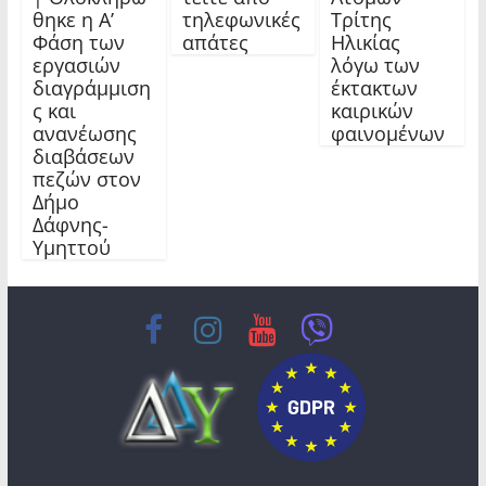
θηκε η Α’
τηλεφωνικές
Τρίτης
μουσική και τις ρίζες του τόπου μας, δηλώστε
Φάση των
απάτες
Ηλικίας
συμμετοχή στο Εργαστήρι Παραδοσιακών & Λαϊκών
εργασιών
λόγω των
Χορών του Δήμου μας, για να μοιραστούμε τη χαρά
διαγράμμιση
έκτακτων
του χορού, να μάθουμε, να διασκεδάσουμε και να
ς και
καιρικών
γίνουμε μια μεγάλη παρέα!
ανανέωσης
φαινομένων
διαβάσεων
πεζών στον
Δήμο
Δάφνης-
Υμηττού