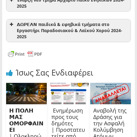
2025
νέα χρονιά ξεκινά
𝝙𝝮𝝦𝝚𝝖𝝢 παιδικά & εφηβικά τμήματα στο
Εργαστήρι Παραδοσιακού & Λαϊκού Χορού 2024-
2025
Ίσως Σας Ενδιαφέρει
𝝜 𝝥𝝤𝝠𝝜
Ενημέρωση
Αναβολή της
𝝡𝝖𝝨
προς τους
Δράσης για
𝝤𝝡𝝤𝝦𝝫𝝖𝝞𝝢
δημότες
την Ασφαλή
Οι
νέες εγγραφές για παιδιά, εφήβους και
𝝚𝝞
| Προστατευ
Κολύμβηση
ενήλικες ξεκινούν
! Με οδηγό την αυθεντική
| Ολοκληρώ
τείτε από
Ατόμων