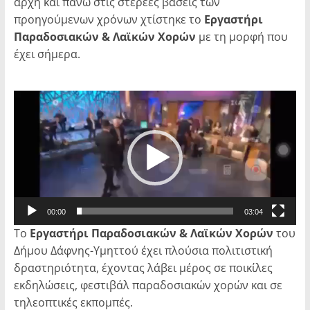
αρχή και πάνω στις στέρεες βάσεις των
προηγούμενων χρόνων χτίστηκε το
Εργαστήρι
Παραδοσιακών & Λαϊκών Χορών
με τη μορφή που
έχει σήμερα.
Πρόγραμμα
Αναπαραγωγής
Βίντεο
00:00
03:04
Tο
Εργαστήρι Παραδοσιακών & Λαϊκών Χορών
του
Δήμου Δάφνης-Υμηττού έχει πλούσια πολιτιστική
δραστηριότητα, έχοντας λάβει μέρος σε ποικίλες
εκδηλώσεις, φεστιβάλ παραδοσιακών χορών και σε
τηλεοπτικές εκπομπές.