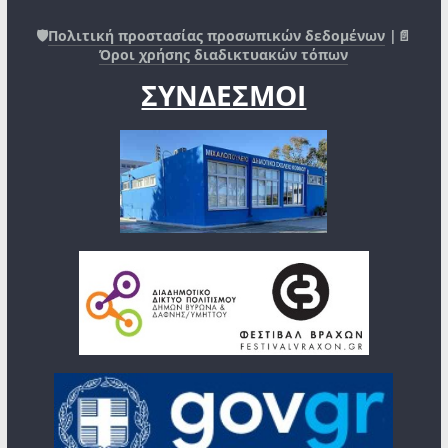
Εγγραφές νέων μελών από 1 Σεπτεμβρίου 2025
🛡️
Πολιτική προστασίας προσωπικών δεδομένων
|📄
Όροι χρήσης διαδικτυακών τόπων
Τμήμα Πολιτισμού: 213 20 37 801
ΣΥΝΔΕΣΜΟΙ
Χοροδιδάσκαλος: Δημήτρης Μαρκαντώνης 6977
80 42 45
Πνευματικό Κέντρο Δήμου Δάφνης-Υμηττού,
Ηλιουπόλεως 120, Δάφνη