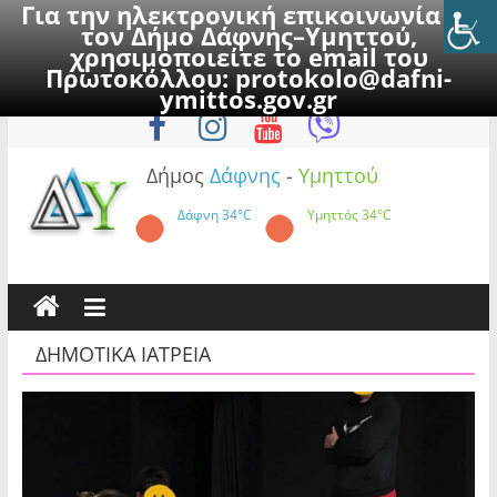
Για την ηλεκτρονική επικοινωνία με
τον Δήμο Δάφνης–Υμηττού,
χρησιμοποιείτε το email του
Πρωτοκόλλου:
protokolo@dafni-
Skip
Παρασκευή, 7 Αυγούστου 2026
ymittos.gov.gr
to
content
Δήμος
Δάφνης
-
Υμηττού
Δάφνη
34°C
Υμηττός
34°C
ΔΗΜΟΤΙΚΑ ΙΑΤΡΕΙΑ