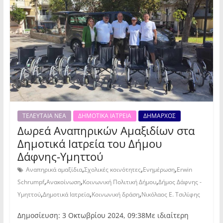
ΤΕΛΕΥΤΑΙΑ ΝΕΑ
ΔΗΜΟΤΙΚΑ ΙΑΤΡΕΙΑ
ΔΗΜΑΡΧΟΣ
Δωρεά Αναπηρικών Αμαξιδίων στα
Δημοτικά Ιατρεία του Δήμου
Δάφνης-Υμηττού
,
,
,
Αναπηρικά αμαξίδια
Σχολικές κοινότητες
Ενημέρωση
Erwin
,
,
,
Schrumpf
Ανακοίνωση
Κοινωνική Πολιτική Δήμου
Δήμος Δάφνης -
,
,
,
Υμηττού
Δημοτικά Ιατρεία
Κοινωνική δράση
Νικόλαος Ε. Τσιλίφης
Δημοσίευση: 3 Οκτωβρίου 2024, 09:38Με ιδιαίτερη