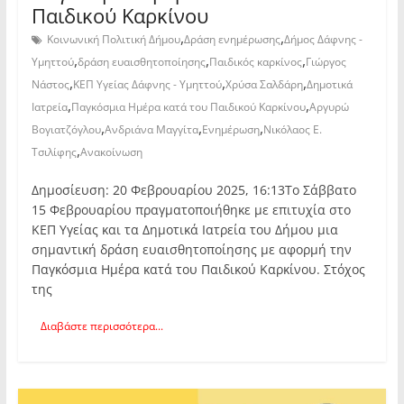
Παιδικού Καρκίνου
,
,
Κοινωνική Πολιτική Δήμου
Δράση ενημέρωσης
Δήμος Δάφνης -
,
,
,
Υμηττού
δράση ευαισθητοποίησης
Παιδικός καρκίνος
Γιώργος
,
,
,
Νάστος
ΚΕΠ Υγείας Δάφνης - Υμηττού
Χρύσα Σαλδάρη
Δημοτικά
,
,
Ιατρεία
Παγκόσμια Ημέρα κατά του Παιδικού Καρκίνου
Αργυρώ
,
,
,
Βογιατζόγλου
Ανδριάνα Μαγγίτα
Ενημέρωση
Νικόλαος Ε.
,
Τσιλίφης
Ανακοίνωση
Δημοσίευση: 20 Φεβρουαρίου 2025, 16:13Το Σάββατο
15 Φεβρουαρίου πραγματοποιήθηκε με επιτυχία στο
ΚΕΠ Υγείας και τα Δημοτικά Ιατρεία του Δήμου μια
σημαντική δράση ευαισθητοποίησης με αφορμή την
Παγκόσμια Ημέρα κατά του Παιδικού Καρκίνου. Στόχος
της
Διαβάστε περισσότερα...