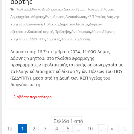
αορτής
,
,
Πολίτες
Εθνικό Διαδημοτικό Δίκτυο Υγιών Πόλεων
Πλατεία
,
,
,
Δημαρχείου Δάφνης
Ενημέρωση
Ανακοίνωση
ΚΕΠ Υγείας Δάφνης -
,
,
,
Υμηττού
Κοινωνική Πολιτική
Δημοτικά Ιατρεία
Δωρεάν
,
,
,
,
εξετάσεις
Κοιλιακή αορτή
Πρόληψη
Ανεύρυσμα
Δήμος Δάφνης -
,
,
,
Υμηττού
«ΕΔΔΥΠΠΥ»
Δημότες
Κοινωνική δράση
Δημοσίευση: 16 Σεπτεμβρίου 2024, 11:00O Δήμος
Δάφνης-Υμηττού, στο πλαίσιο εφαρμογής
προγραμμάτων προληπτικής ιατρικής σε συνεργασία με
το Ελληνικό Διαδημοτικό Δίκτυο Υγιών Πόλεων του ΠΟΥ
(ΕΔΔΥΠΠΥ), μέσα από τη Δομή των ΚΕΠ Υγείας του,
διοργάνωσε τη
Διαβάστε περισσότερα...
Σελίδα 1 από
12
1
2
3
4
5
...
10
...
»
Τε