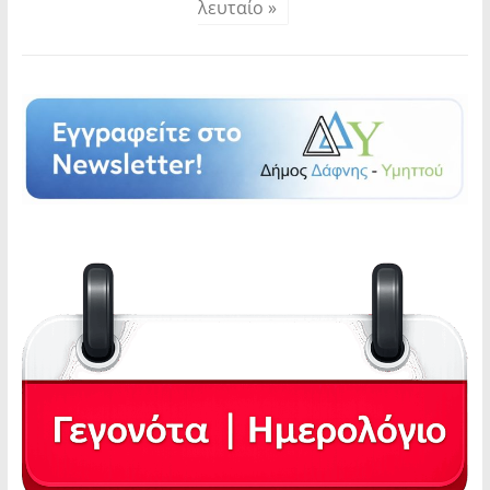
λευταίο »