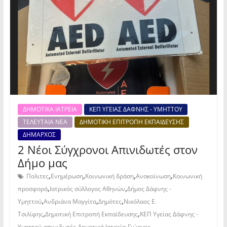
ΔΗΜΟΤΙΚΑ ΙΑΤΡΕΙΑ
ΚΕΠ ΥΓΕΙΑΣ ΔΑΦΝΗΣ - ΥΜΗΤΤΟΥ
ΤΕΛΕΥΤΑΙΑ ΝΕΑ
ΔΗΜΟΤΙΚΗ ΕΠΙΤΡΟΠΗ ΕΚΠΑΙΔΕΥΣΗΣ
ΔΗΜΑΡΧΟΣ
2 Νέοι Σύγχρονοι Απινιδωτές στον
Δήμο μας
,
,
,
,
Πολιτες
Ενημέρωση
Κοινωνική δράση
Ανακοίνωση
Κοινωνική
,
,
προσφορά
Ιατρικός σύλλογος Αθηνών
Δήμος Δάφνης -
,
,
,
Υμηττού
Ανδριάνα Μαγγίτα
Δημότες
Νικόλαος Ε.
,
,
Τσιλίφης
Δημοτική Επιτροπή Εκπαίδευσης
ΚΕΠ Υγείας Δάφνης -
,
,
,
Υμηττού
απινιδωτές
Δημοτικά Ιατρεία
Γιώργος