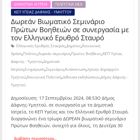
ΔΗΜΟΤΙΚΑ ΙΑΤΡΕΙΑ
ΤΕΛΕΥΤΑΙΑ ΝΕΑ
ΚΕΠ ΥΓΕΙΑΣ ΔΑΦΝΗΣ - ΥΜΗΤΤΟΥ
Δωρεάν Βιωματικό Σεμινάριο
Πρώτων Βοηθειών σε συνεργασία με
τον Ελληνικό Ερυθρό Σταυρό
,
,
Ελληνικός Ερυθρός Σταυρός
Δημότες
Κοινωνική
,
,
,
,
δράση
Πολίτες
δωρεάν σεμινάριο
Πρώτες Βοήθειες
ΚΕΠ Υγείας
,
Δάφνης - Υμηττού
Δημοτικά
,
,
,
,
Ιατρεία
Ενημέρωση
Σεμινάριο
Ανακοίνωση
πρώην Δημαρχείο
,
,
,
Υμηττού
Κοινωνική Πολιτική
αίθουσα εκδηλώσεων
Δήμος Δάφνης -
Υμηττού
Δημοσίευση: 17 Σεπτεμβρίου 2024, 08:53Ο Δήμος
Δάφνης-Υμηττού, σε συνεργασία με τα Δημοτικά
Ιατρεία, το ΚΕΠ Υγείας και τον Ελληνικό Ερυθρό Σταυρό,
διοργανώνει ένα τρίωρο ΔΩΡΕΑΝ βιωματικό σεμινάριο
Πρώτων Βοηθειών, ανοιχτό για όλους, τη Δευτέρα 30
Διαβάστε περισσότερα...