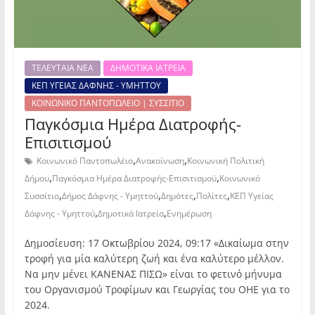
ΤΕΛΕΥΤΑΙΑ ΝΕΑ
ΔΗΜΟΤΙΚΑ ΙΑΤΡΕΙΑ
ΚΕΠ ΥΓΕΙΑΣ ΔΑΦΝΗΣ - ΥΜΗΤΤΟΥ
ΚΟΙΝΩΝΙΚΟ ΠΑΝΤΟΠΩΛΕΙΟ | ΣΥΣΣΙΤΙΟ
Παγκόσμια Ημέρα Διατροφής-
Επισιτισμού
,
,
Κοινωνικό Παντοπωλέιο
Ανακοίνωση
Κοινωνική Πολιτική
,
,
Δήμου
Παγκόσμια Ημέρα Διατροφής-Επισιτισμού
Κοινωνικό
,
,
,
,
Συσσίτιο
Δήμος Δάφνης - Υμηττού
Δημότες
Πολίτες
ΚΕΠ Υγείας
,
,
Δάφνης - Υμηττού
Δημοτικά Ιατρεία
Ενημέρωση
Δημοσίευση: 17 Οκτωβρίου 2024, 09:17 «Δικαίωμα στην
τροφή για μία καλύτερη ζωή και ένα καλύτερο μέλλον.
Να μην μένει ΚΑΝΕΝΑΣ ΠΙΣΩ» είναι το φετινό μήνυμα
του Οργανισμού Τροφίμων και Γεωργίας του ΟΗΕ για το
2024.