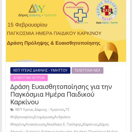
ΚΕΠ ΥΓΕΙΑΣ ΔΑΦΝΗΣ - ΥΜΗΤΤΟΥ
ΤΕΛΕΥΤΑΙΑ ΝΕΑ
ΔΗΜΟΤΙΚΑ ΙΑΤΡΕΙΑ
Δράση Ευαισθητοποίησης για την
Παγκόσμια Ημέρα Παιδικού
Καρκίνου
,
ΚΕΠ Υγείας Δάφνης - Υμηττού
15
,
,
Φεβρουαρίου
Ενημέρωση
Ανδριάνα
,
,
,
,
Μαγγίτα
Ανακοίνωση
Νικόλαος Ε. Τσιλίφης
Καρκίνος
Δήμος
,
,
,
Δάφνης - Υμηττού
Δράση ενημέρωσης
Δημότες
Παγκόσμια Ημέρα