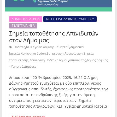
ΔΗΜΟΤΙΚΑ ΙΑΤΡΕΙΑ
ΚΕΠ ΥΓΕΙΑΣ ΔΑΦΝΗΣ - ΥΜΗΤΤΟΥ
ΤΕΛΕΥΤΑΙΑ ΝΕΑ
Σημεία τοποθέτησης Απινιδωτών
στον Δήμο μας
,
,
Πολίτες
ΚΕΠ Υγείας Δάφνης - Υμηττού
Δημοτικά
,
,
,
,
Ιατρεία
Κοινωνική δράση
Ενημέρωση
Ανακοίνωση
Σημεία
,
,
,
τοποθέτησης
Κοινωνική Πολιτική Δήμου
απινιδωτές
Δήμος Δάφνης
,
- Υμηττού
Δημότες
Δημοσίευση: 20 Φεβρουαρίου 2025, 16:22 Ο Δήμος
Δάφνης-Υμηττού ενισχύεται με δύο επιπλέον, νέους
σύγχρονους απινιδωτές, έχοντας ως προτεραιότητα την
προστασία της ανθρώπινης ζωής, για την άμεση
αντιμετώπιση έκτακτων περιστατικών. Σημεία
τοποθέτησης Απινιδωτών: ΚΕΠ Υγείας-Δημοτικά Ιατρεία
Διαβάστε περισσότερα...