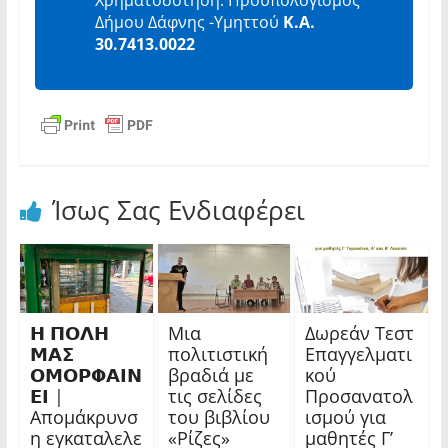
Δήμου Δάφνης -Υμηττού
Κ.Α.
30.7413.0022
Ίσως Σας Ενδιαφέρει
𝝜 𝝥𝝤𝝠𝝜
Μια
Δωρεάν Τεστ
𝝡𝝖𝝨
πολιτιστική
Επαγγελματι
𝝤𝝡𝝤𝝦𝝫𝝖𝝞𝝢
βραδιά με
κού
𝝚𝝞 |
τις σελίδες
Προσανατολ
Απομάκρυνσ
του βιβλίου
ισμού για
η εγκαταλελε
«Ρίζες»
μαθητές Γ’