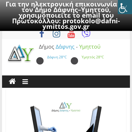
Για την ηλεκτρονική επικοινωνία με
τον Δήμο Δάφνης–Υμηττού,
χρησιμοποιείτε το email του
Πρωτοκόλλου:
protokolo@dafni-
Skip
Πέμπτη, 6 Αυγούστου 2026
ymittos.gov.gr
to
content
Δήμος
Δάφνης
-
Υμηττού
Δάφνη
28°C
Υμηττός
28°C