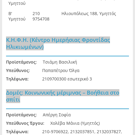
Υμηττού
Β'
210
Ηλιουπόλεως 188, Υμηττός
Υμηττού
9754708
Κ.Η.Φ.Η. (Κέντρο Ημερήσιας Φροντίδας
Ηλικιωμένων)
Προϊστάμενος:
Τσιάμη Βασιλική
Υπεύθυνος:
Παπαπέτρου Όλγα
Τηλέφωνα:
2109700300 εσωτερικό 3
Δομές: Κοινωνικής μέριμνας – Βοήθεια στο
σπίτι
Προϊστάμενος:
Απέργη Σοφία
Υπεύθυνος Έργου:
Χολέβα Μάνια (Υμηττός)
Τηλέφωνα:
210-9706922, 2132037851, 2132037827,