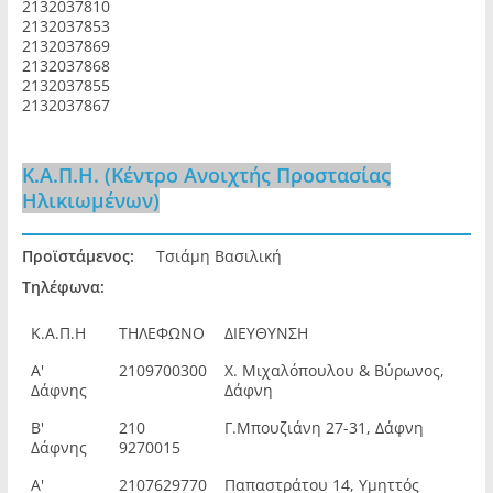
2132037810
2132037853
2132037869
2132037868
2132037855
2132037867
Κ.Α.Π.Η. (Κέντρο Ανοιχτής Προστασίας
Ηλικιωμένων)
Προϊστάμενος:
Τσιάμη Βασιλική
Τηλέφωνα:
Κ.Α.Π.Η
ΤΗΛΕΦΩΝΟ
ΔΙΕΥΘΥΝΣΗ
Α'
2109700300
Χ. Μιχαλόπουλου & Βύρωνος,
Δάφνης
Δάφνη
Β'
210
Γ.Μπουζιάνη 27-31, Δάφνη
Δάφνης
9270015
Α'
2107629770
Παπαστράτου 14, Υμηττός