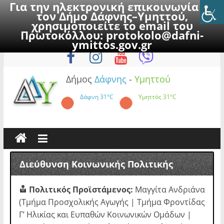
Για την ηλεκτρονική επικοινωνία με
τον Δήμο Δάφνης–Υμηττού,
χρησιμοποιείτε το email του
Πρωτοκόλλου:
protokolo@dafni-
Skip
Πέμπτη, 6 Αυγούστου 2026
ymittos.gov.gr
to
content
Δήμος
Δάφνης
-
Υμηττού
Δάφνη
31°C
Υμηττός
31°C
Διεύθυνση Κοινωνικής Πολιτικής
Πολιτικός Προϊστάμενος:
Μαγγίτα Ανδριάνα
(Τμήμα Προσχολικής Αγωγής | Τμήμα Φροντίδας
Γ’ Ηλικίας και Ευπαθών Κοινωνικών Ομάδων |