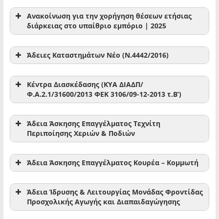
Ανακοίνωση για την χορήγηση θέσεων ετήσιας
διάρκειας στο υπαίθριο εμπόριο | 2025
Κατεβάστε και δείτε την ανακοίνωση
Άδειες Καταστημάτων Νέο (Ν.4442/2016)
Αίτηση Απλή
Κέντρα Διασκέδασης (ΚΥΑ ΔΙΑΔΠ/
Παράρτημα Α.Αίτησης
Φ.Α.2.1/31600/2013 ΦΕΚ 3106/09-12-2013 τ.Β’)
Υπεύθυνη δήλωση Ιδιοκτήτη (εκμισθωτή)
Υπεύθυνη δήλωση Επιχειρηματία
Άδεια Άσκησης Επαγγέλματος Τεχνίτη
Περιποίησης Χεριών & Ποδιών
Κατεβάστε τις αντίστοιχες Νομοθεσίες απο την
Εφημερίδα της Κυβερνήσεως
Αίτηση Υπ.Δήλωση Αναγγελίας Άσκησης
Άδεια Άσκησης Επαγγέλματος Κουρέα – Κομμωτή
Αίτηση προέγκριση
Επαγγέλματος Τεχνίτη Περιποίησης Χεριών-Ποδιών.
Αίτηση για άδεια λειτουργίας.
Αίτηση για αντικατάσταση λόγω προσθήκης
Αίτηση Υπ.Δήλωση Αναγγελίας Άσκησης
δραστηριότητα
Άδεια Ίδρυσης & Λειτουργίας Μονάδας Φροντίδας
Nέο θεσμικό πλαίσιο για την άσκηση οικονομικής
Επαγγέλματος Κουρέα-Κομμωτή.
Αίτηση αντικατάστασης άδειας
Προσχολικής Αγωγής και Διαπαιδαγώγησης
δραστηριότητας και άλλες διατάξεις (Ν.4442/2016
ΦΕΚ 230/τ.Α'/07.12.2016)