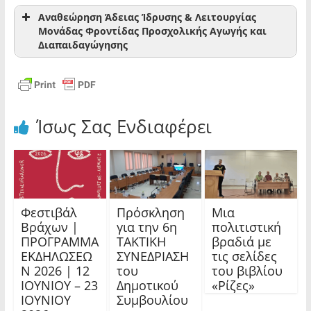
Απλούστευση και προτυποποίηση των διοικητικών
Αίτηση για άδεια ίδρυσης Μ.Φ.Π.Α.Δ
Αναθεώρηση Άδειας Ίδρυσης & Λειτουργίας
διαδικασιών γνωστοποίησης λειτουργίας
Μονάδας Φροντίδας Προσχολικής Αγωγής και
Καταστημάτων Υγειονομικού Ενδιαφέροντος,
Διαπαιδαγώγησης
Θεάτρων και Κινηματογράφων (ΚΥΑ 16228/2017 ΦΕΚ
1723τ.Β'/18.05.2017)
Υγειονομικοί όροι και προϋποθέσεις λειτουργίας
Αίτηση για αναθεώρηση άδειας Μ.Φ.Π.Α.Δ
επιχειρήσεων τροφίμων / ποτών και άλλες διατάξεις
(Υγειονομική Διάταξη Αριθμ.Υ1γ/Γ.Π/ΟΙΚ.47829/2017
ΦΕΚ 2161/τ.Β'/23.06.2017)
Ίσως Σας Ενδιαφέρει
Φεστιβάλ
Πρόσκληση
Μια
Βράχων |
για την 6η
πολιτιστική
ΠΡΟΓΡΑΜΜΑ
ΤΑΚΤΙΚΗ
βραδιά με
ΕΚΔΗΛΩΣΕΩ
ΣΥΝΕΔΡΙΑΣΗ
τις σελίδες
Ν 2026 | 12
του
του βιβλίου
ΙΟΥΝΙΟΥ – 23
Δημοτικού
«Ρίζες»
ΙΟΥΝΙΟΥ
Συμβουλίου