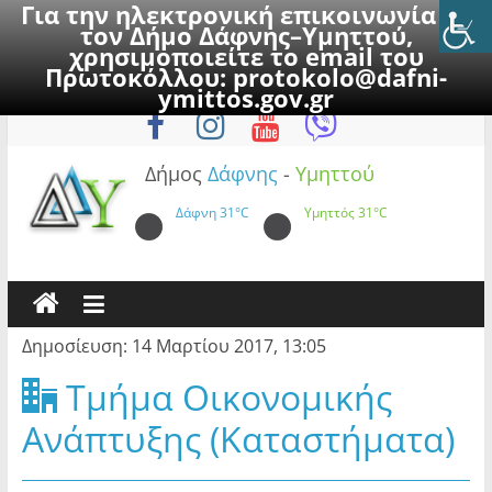
Για την ηλεκτρονική επικοινωνία με
τον Δήμο Δάφνης–Υμηττού,
χρησιμοποιείτε το email του
Πρωτοκόλλου:
protokolo@dafni-
Skip
Παρασκευή, 7 Αυγούστου 2026
ymittos.gov.gr
to
content
Δήμος
Δάφνης
-
Υμηττού
Δάφνη
31°C
Υμηττός
31°C
Δημοσίευση: 14 Μαρτίου 2017, 13:05
Τμήμα Οικονομικής
Ανάπτυξης (Καταστήματα)