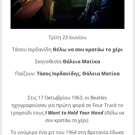
Τρίτη 23 Ιουνίου
Τάσου Ιορδανίδη
Θέλω να σου κρατάω το χέρι
Σκηνοθεσία
Θάλεια Ματίκα
Παίζουν:
Τάσος Ιορδανίδης, Θάλεια Ματίκα
Στις 17 Οκτωβρίου 1963, οι Beatles
ηχογραφούσαν για πρώτη φορά σε Four Track το
τραγούδι τους
I
Want
to
Hold
Your
Hand
(
Θέλω να
σου κρατάω το χέρι).
Το νούμερο ένα χιτ του 1964 στη Βρετανία έδωσε