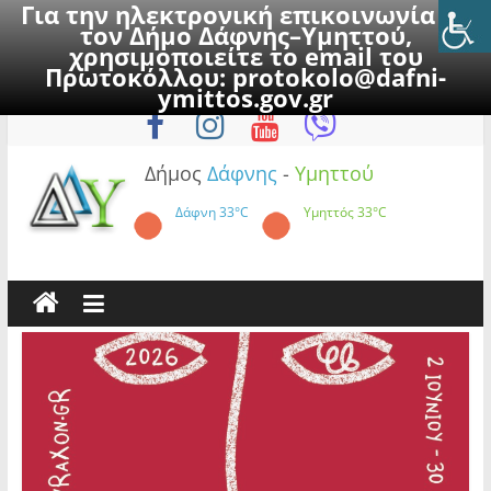
Για την ηλεκτρονική επικοινωνία με
τον Δήμο Δάφνης–Υμηττού,
χρησιμοποιείτε το email του
Πρωτοκόλλου:
protokolo@dafni-
Skip
Σάββατο, 8 Αυγούστου 2026
ymittos.gov.gr
to
content
Δήμος
Δάφνης
-
Υμηττού
Δάφνη
33°C
Υμηττός
33°C