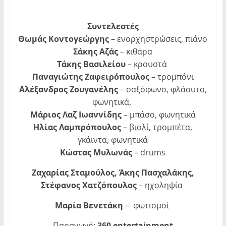
Συντελεστές
Θωμάς Κοντογεώργης
– ενορχηστρώσεις, πιάνο
Σάκης Αζάς
– κιθάρα
Τάκης Βασιλείου
– κρουστά
Παναγιώτης Ζαφειρόπουλος
– τρομπόνι
Αλέξανδρος Ζουγανέλης
– σαξόφωνο, φλάουτο,
φωνητικά,
Μάριος Λαζ Ιωαννίδης
– μπάσο, φωνητικά
Ηλίας Λαμπρόπουλος
– βιολί, τρομπέτα,
γκάιντα, φωνητικά
Κώστας Μυλωνάς
– drums
Ζαχαρίας Σταμούλος, Άκης Πασχαλάκης,
Στέφανος Χατζόπουλος
– ηχοληψία
Μαρία Βενετάκη
– φωτισμοί
Παραγωγή:
360 entertainment