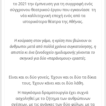
το 2021 την έμπνευση για τη συγγραφή ενός
σύγχρονου θεατρικού έργου που εγκαινίασε τη
νέα καλλιτεχνική εποχή ενός από τα
ιστορικότερα θέατρα της Αθήνας.
Η κούραση στον γάμο, η κρίση που βιώνουν οι
άνθρωποι μετά από πολλά χρόνια συγκατοίκησης, η
απιστία κι ένα ξενοδοχείο ημιδιαμονής γίνονται το
σκηνικό για δύο «παράνομους» εραστές.
Είναι
και
οι
δύο
γονείς
.
Έχουν
και
οι
δύο
τα
δίκια
τους
.
Έχουν
κάνει
και
οι
δύο
λάθη.
Η παγκόσμια δραματουργία έχει συχνά
ασχοληθεί με το ζήτημα των ανθρώπινων
σχέσεων, με τις ανάγκες των δύο φύλων, με τα