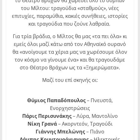
το Θέατρο Βράχων θα χωρέσει όλο το σύμπαν
του Μίλτου: τραγούδια «σταθμούς», νέες
επιτυχίες, παραμύθια, κακιές συνήθειες, ιστορίες
και τραγούδια που ζούνε λαθραία.
Για τρία βράδια, ο Μίλτος θα μας «τα πει όλα» κι
εμείς όλοι μαζί κάτω από τον Αθηναϊκό ουρανό
θα «ανοίγουμε τα χέρια μας να χωρέσουμε όλον
τον κόσμο να γίνουμε ένα» και θα τραγουδάμε
στο Θέατρο Βράχων ως τα «Ξημερώματα».
Μαζί του επί σκηνής οι:
Θύμιος Παπαδόπουλος
– Πνευστά,
Ενορχηστρώσεις
Πάρις Περισυνάκης
– Λύρα, Μαντολίνο
Νίκη Γρανά
– Ακορντεόν, Τραγούδι
Γιάννης Μπελώνης
– Πιάνο
Λάμπης Κουντουρόγιαννης
– Ηλεκτρικές