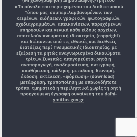
(Μηχανογράφηση)
Δήμου Δάφνης-Υμηττού
🔸Το σύνολο του περιεχομένου του Διαδικτυακού
Τόπου μας, συμπεριλαμβανομένων, των
κειμένων, ειδήσεων, γραφικών, φωτογραφιών,
σχεδιαγραμμάτων, απεικονίσεων, παρεχόμενων
υπηρεσιών και γενικά κάθε είδους αρχείων,
αποτελούν πνευματική ιδιοκτησία, (copyright)
και διέπονται από τις εθνικές και διεθνείς
διατάξεις περί Πνευματικής Ιδιοκτησίας, με
εξαίρεση τα ρητώς αναγνωρισμένα δικαιώματα
τρίτων.
Συνεπώς, απαγορεύεται ρητά η
αναπαραγωγή, αναδημοσίευση, αντιγραφή,
αποθήκευση, πώληση, μετάδοση, διανομή,
έκδοση, εκτέλεση, «φόρτωση» (download),
μετάφραση, τροποποίηση με οποιονδήποτε
τρόπο, τμηματικά η περιληπτικά χωρίς τη ρητή
προηγούμενη έγγραφη συναίνεση του
dafni-
ymittos.gov.gr