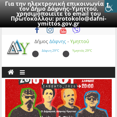
Για την ηλεκτρονική επικοινωνία με
τον Δήμο Δάφνης–Υμηττού,
χρησιμοποιείτε το email του
Πρωτοκόλλου:
protokolo@dafni-
Skip
Παρασκευή, 7 Αυγούστου 2026
ymittos.gov.gr
to
content
Δήμος
Δάφνης
-
Υμηττού
Δάφνη
29°C
Υμηττός
29°C