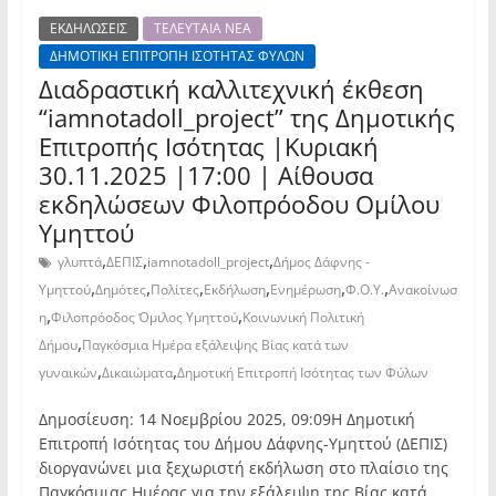
ΕΚΔΗΛΩΣΕΙΣ
ΤΕΛΕΥΤΑΙΑ ΝΕΑ
ΔΗΜΟΤΙΚΗ ΕΠΙΤΡΟΠΗ ΙΣΟΤΗΤΑΣ ΦΥΛΩΝ
Διαδραστική καλλιτεχνική έκθεση
“iamnotadoll_project” της Δημοτικής
Επιτροπής Ισότητας |Κυριακή
30.11.2025 |17:00 | Αίθουσα
εκδηλώσεων Φιλοπρόοδου Ομίλου
Υμηττού
,
,
,
γλυπτά
ΔΕΠΙΣ
iamnotadoll_project
Δήμος Δάφνης -
,
,
,
,
,
,
Υμηττού
Δημότες
Πολίτες
Εκδήλωση
Ενημέρωση
Φ.Ο.Υ.
Ανακοίνωσ
,
,
η
Φιλοπρόοδος Όμιλος Υμηττού
Κοινωνική Πολιτική
,
Δήμου
Παγκόσμια Ημέρα εξάλειψης Βίας κατά των
,
,
γυναικών
Δικαιώματα
Δημοτική Επιτροπή Ισότητας των Φύλων
Δημοσίευση: 14 Νοεμβρίου 2025, 09:09Η Δημοτική
Επιτροπή Ισότητας του Δήμου Δάφνης-Υμηττού (ΔΕΠΙΣ)
διοργανώνει μια ξεχωριστή εκδήλωση στο πλαίσιο της
Παγκόσμιας Ημέρας για την εξάλειψη της Βίας κατά