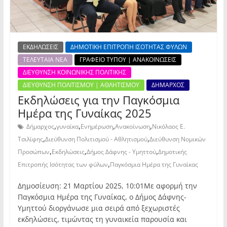
ΕΚΔΗΛΩΣΕΙΣ
ΔΗΜΟΤΙΚΗ ΕΠΙΤΡΟΠΗ ΙΣΟΤΗΤΑΣ ΦΥΛΩΝ
ΤΕΛΕΥΤΑΙΑ ΝΕΑ
ΓΡΑΦΕΙΟ ΤΥΠΟΥ | ΑΝΑΚΟΙΝΩΣΕΙΣ
ΔΙΕΥΘΥΝΣΗ ΚΟΙΝΩΝΙΚΗΣ ΠΟΛΙΤΙΚΗΣ
ΔΙΕΥΘΥΝΣΗ ΠΟΛΙΤΙΣΜΟΥ | ΑΘΛΗΤΙΣΜΟΥ
ΔΗΜΑΡΧΟΣ
Εκδηλώσεις για την Παγκόσμια
Ημέρα της Γυναίκας 2025
,
,
,
,
Δήμαρχος
γυναίκα
Ενημέρωση
Ανακοίνωση
Νικόλαος Ε.
,
,
Τσιλίφης
Διεύθυνση Πολιτισμού - Αθλητισμού
Διεύθυνση Νομικών
,
,
,
Προσώπων
Εκδηλώσεις
Δήμος Δάφνης - Υμηττού
Δημοτικής
,
Επιτροπής Ισότητας των φύλων
Παγκόσμια Ημέρα της Γυναίκας
Δημοσίευση: 21 Μαρτίου 2025, 10:01Με αφορμή την
Παγκόσμια Ημέρα της Γυναίκας, ο Δήμος Δάφνης-
Υμηττού διοργάνωσε μια σειρά από ξεχωριστές
εκδηλώσεις, τιμώντας τη γυναικεία παρουσία και