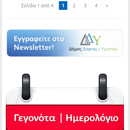
Σελίδα 1 από 4
1
2
3
4
»