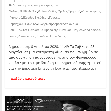
Δημοτική Επιτροπή Ισότητας των
,
,
,
,
Φύλων
ΔΕΠΙΣ
Φ.Ο.Υ.
Φιλοπρόοδος Όμιλος Υμηττού
Δήμος Δάφνης
,
,
- Υμηττού
Είσοδος Ελεύθερη
Γραφείο
,
,
,
,
Δημάρχου
«ΓΥΝΑΙΚΑ
Εκδήλωση
Δημότες
το όνομά
,
,
,
,
μου»
Πολίτες
Παγκόσμια Ημέρα της Γυναίκας
Ενημέρωση
Γραφείο
,
,
τύπου
Ανακοίνωση
Νικόλαος Ε. Τσιλίφης
Δημοσίευση: 6 Απριλίου 2026, 11:49 Το Σάββατο 28
Μαρτίου σε μια κατάμεστη αίθουσα που πλημμύρισε
από συγκίνηση παρουσιάστηκε από τον Φιλοπρόοδο
Όμιλο Υμηττού, με δαπάνη του Δήμου Δάφνης-Υμηττού
για την Δημοτική Επιτροπή Ισότητας, μια εξαιρετική
Διαβάστε περισσότερα...