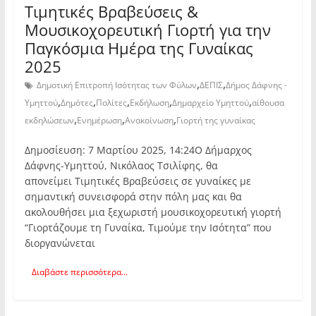
Τιμητικές Βραβεύσεις &
Μουσικοχορευτική Γιορτή για την
Παγκόσμια Ημέρα της Γυναίκας
2025
,
,
Δημοτική Επιτροπή Ισότητας των Φύλων
ΔΕΠΙΣ
Δήμος Δάφνης -
,
,
,
,
,
Υμηττού
Δημότες
Πολίτες
Εκδήλωση
Δημαρχείο Υμηττού
αίθουσα
,
,
,
εκδηλώσεων
Ενημέρωση
Ανακοίνωση
Γιορτή της γυναίκας
Δημοσίευση: 7 Μαρτίου 2025, 14:24Ο Δήμαρχος
Δάφνης-Υμηττού, Νικόλαος Τσιλίφης, θα
απονείμει Τιμητικές Βραβεύσεις σε γυναίκες με
σημαντική συνεισφορά στην πόλη μας και θα
ακολουθήσει μια ξεχωριστή μουσικοχορευτική γιορτή
“Γιορτάζουμε τη Γυναίκα, Τιμούμε την Ισότητα” που
διοργανώνεται
Διαβάστε περισσότερα...