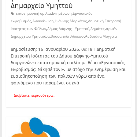
Δημαρχείο Υμηττού
,
,
επιστημονική ομιλία
Ενημέρωση
Εργασιακός
,
,
,
εκφοβισμός
Ανακοίνωση
Ιωάννης Μαρκέτος
Δημοτική Επιτροπή
,
,
,
Ισότητας των Φύλων
Δήμος Δάφνης - Υμηττού
Δημότες
πρωήν
,
,
Δημαρχείου Υμηττού
αίθουσα εκδηλώσεων
Ανδριάνα Μαγγίτα
Δημοσίευση: 16 Ιανουαρίου 2026, 09:18Η Δημοτική
Επιτροπή Ισότητας του Δήμου Δάφνης-Υμηττού
διοργανώνει επιστημονική ομιλία με θέμα «Εργασιακός
Εκφοβισμός: Νίκησέ τον!», με στόχο την ενημέρωση και
ευαισθητοποίηση των πολιτών γύρω από ένα
φαινόμενο που παραμένει συχνά
Διαβάστε περισσότερα...