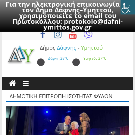
Για την ηλεκτρονική επικοινωνία με
τον Δήμο Δάφνης–Υμηττού,
χρησιμοποιείτε το email του
Πρωτοκόλλου:
protokolo@dafni-
Skip
Πέμπτη, 6 Αυγούστου 2026
ymittos.gov.gr
to
content
Δήμος
Δάφνης
-
Υμηττού
Δάφνη
28°C
Υμηττός
27°C
ΔΗΜΟΤΙΚΗ ΕΠΙΤΡΟΠΗ ΙΣΟΤΗΤΑΣ ΦΥΛΩΝ