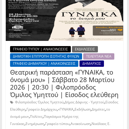
ΓΡΑΦΕΙΟ ΤΥΠΟΥ | ΑΝΑΚΟΙΝΩΣΕΙΣ
ΕΚΔΗΛΩΣΕΙΣ
ΔΗΜΟΤΙΚΗ ΕΠΙΤΡΟΠΗ ΙΣΟΤΗΤΑΣ ΦΥΛΩΝ
ΤΕΛΕΥΤΑΙΑ ΝΕΑ
ΓΡΑΦΕΙΟ ΔΗΜΑΡΧΟΥ | ΑΝΑΚΟΙΝΩΣΕΙΣ
ΔΗΜΑΡΧΟΣ
Θεατρική παράσταση «ΓΥΝΑΙΚΑ, το
όνομά μου» | Σάββατο 28 Μαρτίου
2026 | 20:30 | Φιλοπρόοδος
Όμιλος Υμηττού | Είσοδος ελεύθερη
,
,
Φιλοπρόοδος Όμιλος Υμηττού
Δήμος Δάφνης - Υμηττού
Είσοδος
,
,
,
,
,
Ελεύθερη
Γραφείο Δημάρχου
«ΓΥΝΑΙΚΑ
Εκδήλωση
Δημότες
το
,
,
όνομά μου»
Πολίτες
Παγκόσμια Ημέρα της
,
,
,
,
Γυναίκας
Ενημέρωση
Γραφείο τύπου
Ανακοίνωση
Νικόλαος Ε.