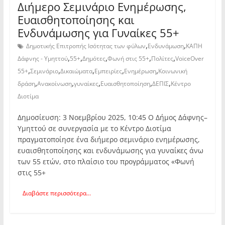
Διήμερο Σεμινάριο Ενημέρωσης,
Ευαισθητοποίησης και
Ενδυνάμωσης για Γυναίκες 55+
,
,
Δημοτικής Επιτροπής Ισότητας των φύλων
Ενδυνάμωση
ΚΑΠΗ
,
,
,
,
,
Δάφνης - Υμηττού
55+
Δημότες
Φωνή στις 55+
Πολίτες
VoiceOver
,
,
,
,
,
55+
Σεμινάριο
Δικαιώματα
Εμπειρίες
Ενημέρωση
Κοινωνική
,
,
,
,
,
δράση
Ανακοίνωση
γυναίκες
Ευαισθητοποίηση
ΔΕΠΙΣ
Κέντρο
Διοτίμα
Δημοσίευση: 3 Νοεμβρίου 2025, 10:45 Ο Δήμος Δάφνης–
Υμηττού σε συνεργασία με το Κέντρο Διοτίμα
πραγματοποίησε ένα διήμερο σεμινάριο ενημέρωσης,
ευαισθητοποίησης και ενδυνάμωσης για γυναίκες άνω
των 55 ετών, στο πλαίσιο του προγράμματος «Φωνή
στις 55+
Διαβάστε περισσότερα...