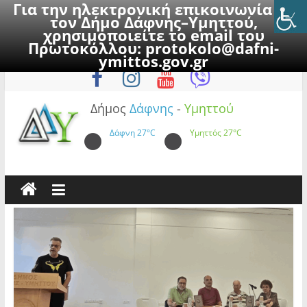
Για την ηλεκτρονική επικοινωνία με
τον Δήμο Δάφνης–Υμηττού,
χρησιμοποιείτε το email του
Πρωτοκόλλου:
protokolo@dafni-
Skip
Παρασκευή, 7 Αυγούστου 2026
ymittos.gov.gr
to
content
Δήμος
Δάφνης
-
Υμηττού
Δάφνη
27°C
Υμηττός
27°C