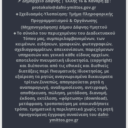
📌 Δημαρχείο Δάφνης | Έλλης 16 & Κανάρη 📩 :
protokolo@dafni-ymittos.gov.gr
🔹Σχεδιασμός-Υλοποίηση:
Τμήμα Πληροφορικής
Προγραμματισμού & Οργάνωσης
(Μηχανογράφηση)
Δήμου Δάφνης-Υμηττού
🔸Το σύνολο του περιεχομένου του Διαδικτυακού
Τόπου μας, συμπεριλαμβανομένων, των
κειμένων, ειδήσεων, γραφικών, φωτογραφιών,
σχεδιαγραμμάτων, απεικονίσεων, παρεχόμενων
υπηρεσιών και γενικά κάθε είδους αρχείων,
αποτελούν πνευματική ιδιοκτησία, (copyright)
και διέπονται από τις εθνικές και διεθνείς
διατάξεις περί Πνευματικής Ιδιοκτησίας, με
εξαίρεση τα ρητώς αναγνωρισμένα δικαιώματα
τρίτων.
Συνεπώς, απαγορεύεται ρητά η
αναπαραγωγή, αναδημοσίευση, αντιγραφή,
αποθήκευση, πώληση, μετάδοση, διανομή,
έκδοση, εκτέλεση, «φόρτωση» (download),
μετάφραση, τροποποίηση με οποιονδήποτε
τρόπο, τμηματικά η περιληπτικά χωρίς τη ρητή
προηγούμενη έγγραφη συναίνεση του
dafni-
ymittos.gov.gr