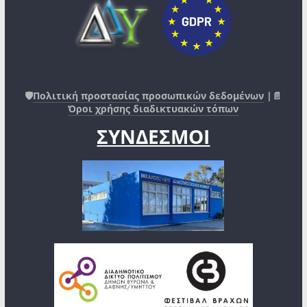
🛡️
Πολιτική προστασίας προσωπικών δεδομένων
|📄
Όροι χρήσης διαδικτυακών τόπων
ΣΥΝΔΕΣΜΟΙ