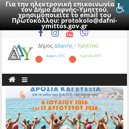
Για την ηλεκτρονική επικοινωνία με
τον Δήμο Δάφνης–Υμηττού,
χρησιμοποιείτε το email του
Πρωτοκόλλου:
protokolo@dafni-
Skip
Δευτέρα, 10 Αυγούστου 2026
ymittos.gov.gr
to
content
Δήμος
Δάφνης
-
Υμηττού
Δάφνη
33°C
Υμηττός
33°C