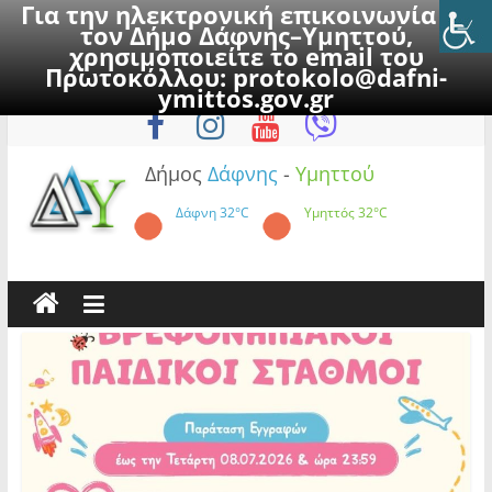
Για την ηλεκτρονική επικοινωνία με
τον Δήμο Δάφνης–Υμηττού,
χρησιμοποιείτε το email του
Πρωτοκόλλου:
protokolo@dafni-
Skip
Κυριακή, 9 Αυγούστου 2026
ymittos.gov.gr
to
content
Δήμος
Δάφνης
-
Υμηττού
Δάφνη
32°C
Υμηττός
32°C