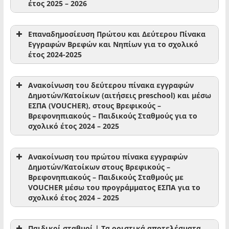
έτος 2025 – 2026
βρεφικούς, παιδικούς, βρεφονηπιακούς σταθμούς,
για voucher μειωμένης αξίας, και μόνο οι αιτούντες
Eπαναδημοσίευση Πρώτου και Δεύτερου Πίνακα
που δεν έχουν λάβει voucher κατά την Α’ Πρόσκληση.
Εγγραφών Βρεφών και Νηπίων για το σχολικό
www
.eetaa
.gr
έτος 2024-2025
Προσωρινοί Πίνακες Αποτελεσμάτων:
Υποβολή Αιτήσεων:
Ανακοίνωση του δεύτερου πίνακα εγγραφών
Δημοτών/Κατοίκων (αιτήσεις preschool) και μέσω
ΕΣΠΑ (VOUCHER), στους Βρεφικούς –
Προσωρινοί Πίνακες Αποτελεσμάτων:
Βρεφονηπιακoύς – Παιδικoύς Σταθμούς για το
Υποβολή Ενστάσεων:
σχολικό έτος 2024 – 2025
Οριστικοί Πίνακες Αποτελεσμάτων:
www
.eetaa
.gr
Ανακοίνωση του πρώτου πίνακα εγγραφών
Δημοτών/Κατοίκων στους Βρεφικούς –
Κατεβάστε και δείτε την πρόσκληση
εδώ
Βρεφονηπιακoύς – Παιδικoύς Σταθμούς με
VOUCHER μέσω του προγράμματος ΕΣΠΑ για το
σχολικό έτος 2024 – 2025
Βοήθεια Εγγραφής
Παιδικοί σταθμοί | Τα οριστικά αποτελέσματα