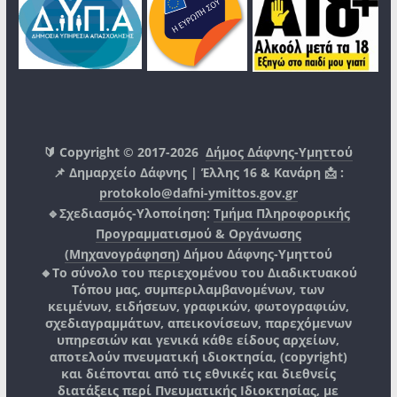
εδώ
🔰 Copyright © 2017-2026
Δήμος Δάφνης-Υμηττού
📌 Δημαρχείο Δάφνης | Έλλης 16 & Κανάρη 📩 :
www.eetaa.gr
protokolo@dafni-ymittos.gov.gr
www.espa.gr
🔹Σχεδιασμός-Υλοποίηση:
Τμήμα Πληροφορικής
Προγραμματισμού & Οργάνωσης
(Μηχανογράφηση)
Δήμου Δάφνης-Υμηττού
🔸Το σύνολο του περιεχομένου του Διαδικτυακού
Τόπου μας, συμπεριλαμβανομένων, των
κειμένων, ειδήσεων, γραφικών, φωτογραφιών,
σχεδιαγραμμάτων, απεικονίσεων, παρεχόμενων
υπηρεσιών και γενικά κάθε είδους αρχείων,
αποτελούν πνευματική ιδιοκτησία, (copyright)
και διέπονται από τις εθνικές και διεθνείς
διατάξεις περί Πνευματικής Ιδιοκτησίας, με