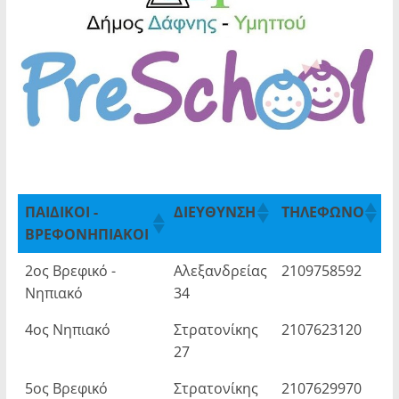
ΠΑΙΔΙΚΟΙ -
ΔΙΕΥΘΥΝΣΗ
ΤΗΛΕΦΩΝΟ
Π
ΒΡΕΦΟΝΗΠΙΑΚΟΙ
ΠΑΙΔΙΚΟΙ -
ΔΙΕΥΘΥΝΣΗ
ΤΗΛΕΦΩΝΟ
Π
2ος Βρεφικό -
Αλεξανδρείας
2109758592
Μ
ΒΡΕΦΟΝΗΠΙΑΚΟΙ
Νηπιακό
34
Σ
4ος Νηπιακό
Στρατονίκης
2107623120
Μ
27
Δ
5ος Βρεφικό
Στρατονίκης
2107629970
Γ