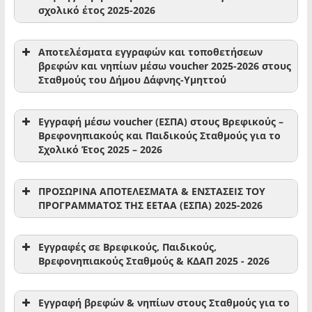
σχολικό έτος 2025-2026
Αποτελέσματα εγγραφών και τοποθετήσεων
βρεφών και νηπίων μέσω voucher 2025-2026 στους
https://poldafni-
Σταθμούς του Δήμου Δάφνης-Υμηττού
ymittos.intellisoft.gr/
Eγγραφή μέσω voucher (ΕΣΠΑ) στους Βρεφικούς –
Βρεφονηπιακούς και Παιδικούς Σταθμούς για το
Σχολικό Έτος 2025 – 2026
Από σήμερα 14.11.2025 έως και τις 18.11.2025 η
Υποβολή Ενστάσεων
για το πρόγραμμα
ΕΣΠΑ 2025-
2026
ΠΡΟΣΩΡΙΝΑ ΑΠΟΤΕΛΕΣΜΑΤΑ & ΕΝΣΤΑΣΕΙΣ ΤΟΥ
ΠΡΟΓΡΑΜΜΑΤΟΣ ΤΗΣ ΕΕΤΑΑ (ΕΣΠΑ) 2025-2026
Με δικαίωμα συμμετοχής όσοι αιτούνται για
Με δικαίωμα συμμετοχής όσοι αιτούνται για
βρεφικούς, παιδικούς, βρεφονηπιακούς
βρεφικούς, παιδικούς, βρεφονηπιακούς
σταθμούς, για voucher
μειωμένης αξίας, και μόνο
Εγγραφές σε Βρεφικούς, Παιδικούς,
σταθμούς, για voucher
μειωμένης αξίας, και μόνο
Βρεφονηπιακούς Σταθμούς & ΚΔΑΠ 2025 - 2026
οι αιτούντες που δεν έχουν λάβει voucher
κατά
οι αιτούντες που δεν έχουν λάβει voucher
κατά
την Α’ Πρόσκληση.
την Α’ Πρόσκληση.
Εγγραφή βρεφών & νηπίων στους Σταθμούς για το
Με δικαίωμα συμμετοχής όσοι αιτούνται για