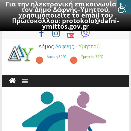
Για την ηλεκτρονική επικοινωνία με
τον Δήμο Δάφνης–Υμηττού,
χρησιμοποιείτε το email του
Πρωτοκόλλου:
protokolo@dafni-
Skip
Σάββατο, 8 Αυγούστου 2026
ymittos.gov.gr
to
content
Δήμος
Δάφνης
-
Υμηττού
Δάφνη
32°C
Υμηττός
32°C