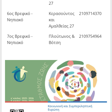
27
Δ
6ος Βρεφικό -
Κερασούντος
2109714370
Β
Νηπιακό
και
Αμαλθείας 27
7ος Βρεφικό -
Πλούτωνος &
2109754964
Κ
Νηπιακό
Βότση