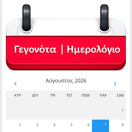
Αύγουστος 2026
ΚΥΡ
ΔΕΥ
ΤΡΊ
ΤΕΤ
ΠΈΜ
ΠΑΡ
ΣΆΒ
1
2
3
4
5
6
7
8