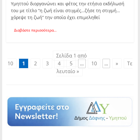
Υμηττού διοργανώνει και φέτος την ετήσια εκδήλωσή
του με τίτλο “η ζωή είναι στιγμές…ζήσε τη στιγμή…
χόρεψε τη ζωή” την οποία έχει επιμεληθεί
Διαβάστε περισσότερα...
Σελίδα 1 από
10
1
2
3
4
5
...
10
...
»
Τε
λευταίο »