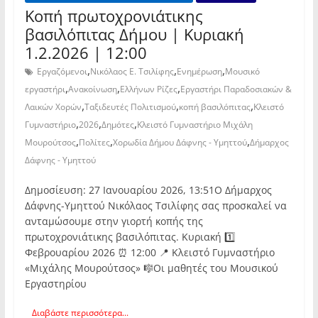
Κοπή πρωτοχρονιάτικης
βασιλόπιτας Δήμου | Κυριακή
1.2.2026 | 12:00
,
,
,
Εργαζόμενοι
Νικόλαος Ε. Τσιλίφης
Ενημέρωση
Μουσικό
,
,
,
εργαστήρι
Ανακοίνωση
Ελλήνων Ρίζες
Εργαστήρι Παραδοσιακών &
,
,
,
Λαικών Χορών
Ταξιδευτές Πολιτισμού
κοπή βασιλόπιτας
Κλειστό
,
,
,
Γυμναστήριο
2026
Δημότες
Κλειστό Γυμναστήριο Μιχάλη
,
,
,
Μουρούτσος
Πολίτες
Χορωδία Δήμου Δάφνης - Υμηττού
Δήμαρχος
Δάφνης - Υμηττού
Δημοσίευση: 27 Ιανουαρίου 2026, 13:51Ο Δήμαρχος
Δάφνης-Υμηττού Νικόλαος Τσιλίφης σας προσκαλεί να
ανταμώσουμε στην γιορτή κοπής της
πρωτοχρονιάτικης βασιλόπιτας. Κυριακή 1️⃣
Φεβρουαρίου 2026 ⏰ 12:00 📍 Κλειστό Γυμναστήριο
«Μιχάλης Μουρούτσος» 🎼Οι μαθητές του Μουσικού
Εργαστηρίου
Διαβάστε περισσότερα...