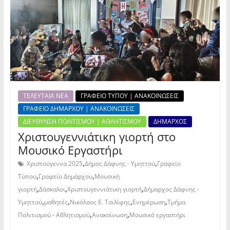
ΤΕΛΕΥΤΑΙΑ ΝΕΑ
ΓΡΑΦΕΙΟ ΤΥΠΟΥ | ΑΝΑΚΟΙΝΩΣΕΙΣ
ΓΡΑΦΕΙΟ ΔΗΜΑΡΧΟΥ | ΑΝΑΚΟΙΝΩΣΕΙΣ
ΔΙΕΥΘΥΝΣΗ ΠΟΛΙΤΙΣΜΟΥ | ΑΘΛΗΤΙΣΜΟΥ
ΔΗΜΑΡΧΟΣ
Χριστουγεννιάτικη γιορτή στο
Μουσικό Εργαστήρι
,
,
Χριστούγεννα 2025
Δήμος Δάφνης - Υμηττού
Γραφείο
,
,
Τύπου
Γραφείο Δημάρχου
Μουσική
,
,
,
γιορτή
Δάσκαλοι
Χριστουγεννιάτικη γιορτή
Δήμαρχος Δάφνης -
,
,
,
,
Υμηττού
μαθητές
Νικόλαος Ε. Τσιλίφης
Ενημέρωση
Τμήμα
,
,
Πολιτισμού - Αθλητισμού
Ανακοίνωση
Μουσικό εργαστήρι