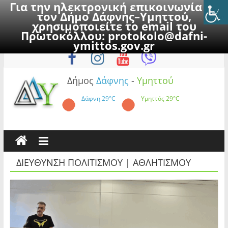
Για την ηλεκτρονική επικοινωνία με
τον Δήμο Δάφνης–Υμηττού,
χρησιμοποιείτε το email του
Πρωτοκόλλου:
protokolo@dafni-
Skip
Παρασκευή, 7 Αυγούστου 2026
ymittos.gov.gr
to
content
Δήμος
Δάφνης
-
Υμηττού
Δάφνη
29°C
Υμηττός
29°C
ΔΙΕΥΘΥΝΣΗ ΠΟΛΙΤΙΣΜΟΥ | ΑΘΛΗΤΙΣΜΟΥ