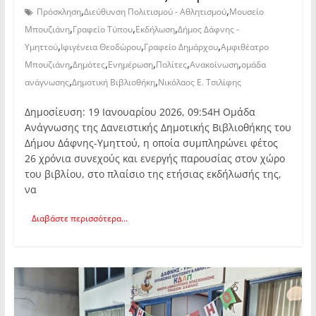
,
,
Πρόσκληση
Διεύθυνση Πολιτισμού - Αθλητισμού
Μουσείο
,
,
,
Μπουζιάνη
Γραφείο Τύπου
Εκδήλωση
Δήμος Δάφνης -
,
,
,
Υμηττού
Ιφιγένεια Θεοδώρου
Γραφείο Δημάρχου
Αμφιθέατρο
,
,
,
,
,
Μπουζιάνη
Δημότες
Ενημέρωση
Πολίτες
Ανακοίνωση
ομάδα
,
,
ανάγνωσης
Δημοτική Βιβλιοθήκη
Νικόλαος Ε. Τσιλίφης
Δημοσίευση: 19 Ιανουαρίου 2026, 09:54Η Ομάδα
Ανάγνωσης της Δανειστικής Δημοτικής Βιβλιοθήκης του
Δήμου Δάφνης-Υμηττού, η οποία συμπληρώνει φέτος
26 χρόνια συνεχούς και ενεργής παρουσίας στον χώρο
του βιβλίου, στο πλαίσιο της ετήσιας εκδήλωσής της,
να
Διαβάστε περισσότερα...