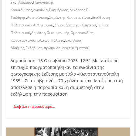
,
εκδηλώσεων
Παναγιώτης
,
,
,
Κρανιδιώτης
εγκαίνια
Ενημέρωση
Νικόλαος Ε.
,
,
,
Τσιλίφης
Ανακοίνωση
Σαμάντης Κωνσταντίνος
Διεύθυνση
,
,
Πολιτισμού - Αθλητισμού
Δήμος Δάφνης - Υμηττού
Τμήμα
,
,
Πολιτισμού
Δημότες
Οικουμενικής Ομοσπονδίας
,
,
Κωνσταντινουπολιτών
Πολίτες
Εκδήλωση
,
,
Μνήμης
Εκδήλωση
πρώην Δημαρχείο Υμηττού
Δημοσίευση: 16 Οκτωβρίου 2025, 12:51 Με ιδιαίτερη
επιτυχία πραγματοποιήθηκαν τα εγκαίνια της
φωτογραφικής έκθεσης με τίτλο «Κωνσταντινούπολη
1955 – Σεπτεμβριανά …70 χρόνια μετά». Ιδιαίτερη τιμή
αποτέλεσε η παρουσία και η συμμετοχή στην
εκδήλωση, την παρουσίαση
Διαβάστε περισσότερα...