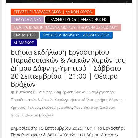
ΕΡΓΑΣΤΗΡΙ ΠΑΡΑΔΟΣΙΑΚΩΝ | ΛΑΙΚΩΝ ΧΟΡΩΝ
ΤΕΛΕΥΤΑΙΑ ΝΕΑ
ΓΡΑΦΕΙΟ ΤΥΠΟΥ | ΑΝΑΚΟΙΝΩΣΕΙΣ
ΘΕΑΤΡΑ ΒΡΑΧΩΝ “ΜΕΛΙΝΑ ΜΕΡΚΟΥΡΗ & ΑΝΝΑ ΣΥΝΟΔΙΝΟΥ”
ΕΚΔΗΛΩΣΕΙΣ
ΓΡΑΦΕΙΟ ΔΗΜΑΡΧΟΥ | ΑΝΑΚΟΙΝΩΣΕΙΣ
ΔΗΜΑΡΧΟΣ
Ετήσια εκδήλωση Εργαστηρίου
Παραδοσιακών & Λαϊκών Χορών του
Δήμου Δάφνης-Υμηττού | Σάββατο
20 Σεπτεμβρίου | 21:00 | Θέατρο
Βράχων
,
,
,
Νικόλαος Ε. Τσιλίφης
Ενημέρωση
Ανακοίνωση
Εργαστήρι
,
,
Παραδοσιακών & Λαικών Χορών
ετήσια εκδήλωση
Δήμος Δάφνης -
,
,
,
Υμηττού
Πολίτες
Ελεύθερη είσοδος
Φεστιβάλ στην Σκιά των
,
Βράχων
θέατρο βράχων
Δημοσίευση: 15 Σεπτεμβρίου 2025, 10:11 Το Εργαστήρι
Παραδοσιακών & Λαϊκών Χορών του Δήμου Δάφνης-