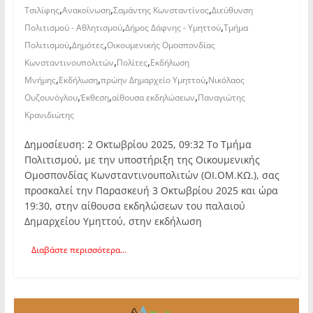
,
,
,
Τσιλίφης
Ανακοίνωση
Σαμάντης Κωνσταντίνος
Διεύθυνση
,
,
Πολιτισμού - Αθλητισμού
Δήμος Δάφνης - Υμηττού
Τμήμα
,
,
Πολιτισμού
Δημότες
Οικουμενικής Ομοσπονδίας
,
,
Κωνσταντινουπολιτών
Πολίτες
Εκδήλωση
,
,
,
Μνήμης
Εκδήλωση
πρώην Δημαρχείο Υμηττού
Νικόλαος
,
,
,
Ουζουνόγλου
Έκθεση
αίθουσα εκδηλώσεων
Παναγιώτης
Κρανιδιώτης
Δημοσίευση: 2 Οκτωβρίου 2025, 09:32 Το Τμήμα
Πολιτισμού, με την υποστήριξη της Οικουμενικής
Ομοσπονδίας Κωνσταντινουπολιτών (ΟΙ.ΟΜ.ΚΩ.), σας
προσκαλεί την Παρασκευή 3 Οκτωβρίου 2025 και ώρα
19:30, στην αίθουσα εκδηλώσεων του παλαιού
Δημαρχείου Υμηττού, στην εκδήλωση
Διαβάστε περισσότερα...