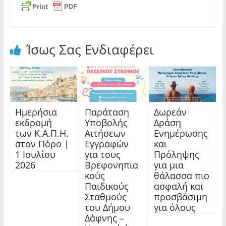
Ίσως Σας Ενδιαφέρει
Ημερήσια
Παράταση
Δωρεάν
εκδρομή
Υποβολής
Δράση
των Κ.Α.Π.Η.
Αιτήσεων
Ενημέρωσης
στον Πόρο |
Εγγραφών
και
1 Ιουλίου
για τους
Πρόληψης
2026
Βρεφονηπια
για μια
κούς
θάλασσα πιο
Παιδικούς
ασφαλή και
Σταθμούς
προσβάσιμη
του Δήμου
για όλους
Δάφνης –