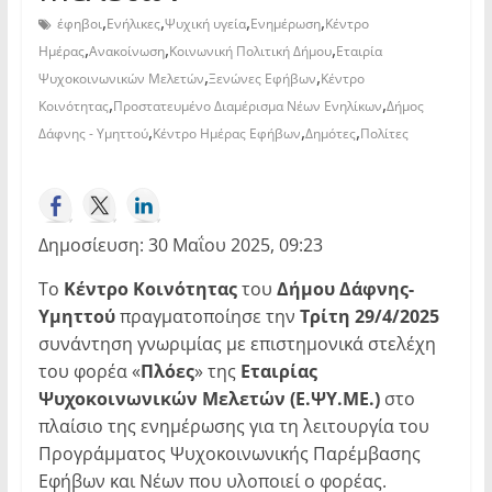
,
,
,
,
έφηβοι
Ενήλικες
Ψυχική υγεία
Ενημέρωση
Κέντρο
,
,
,
Ημέρας
Ανακοίνωση
Κοινωνική Πολιτική Δήμου
Εταιρία
,
,
Ψυχοκοινωνικών Μελετών
Ξενώνες Εφήβων
Κέντρο
,
,
Κοινότητας
Προστατευμένο Διαμέρισμα Νέων Ενηλίκων
Δήμος
,
,
,
Δάφνης - Υμηττού
Κέντρο Ημέρας Εφήβων
Δημότες
Πολίτες
Δημοσίευση: 30 Μαΐου 2025, 09:23
Το
Κέντρο Κοινότητας
του
Δήμου Δάφνης-
Υμηττού
πραγματοποίησε την
Τρίτη 29/4/2025
συνάντηση γνωριμίας με επιστημονικά στελέχη
του φορέα «
Πλόες
» της
Εταιρίας
Ψυχοκοινωνικών Μελετών (Ε.ΨΥ.ΜΕ.)
στο
πλαίσιο της ενημέρωσης για τη λειτουργία του
Προγράμματος Ψυχοκοινωνικής Παρέμβασης
Εφήβων και Νέων που υλοποιεί ο φορέας.