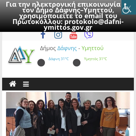
Για την ηλεκτρονική επικοινωνία με
τον Δήμο Δάφνης–Υμηττού,
χρησιμοποιείτε το email του
Πρωτοκόλλου:
protokolo@dafni-
Skip
Κυριακή, 9 Αυγούστου 2026
ymittos.gov.gr
to
content
Δήμος
Δάφνης
-
Υμηττού
Δάφνη
31°C
Υμηττός
31°C