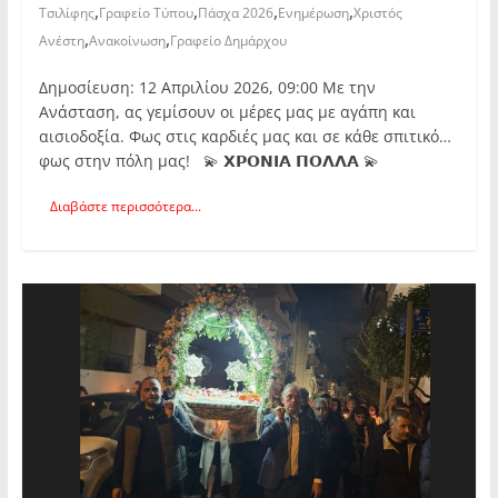
,
,
,
,
Τσιλίφης
Γραφείο Τύπου
Πάσχα 2026
Ενημέρωση
Χριστός
,
,
Ανέστη
Ανακοίνωση
Γραφείο Δημάρχου
Δημοσίευση: 12 Απριλίου 2026, 09:00 Με την
Ανάσταση, ας γεμίσουν οι μέρες μας με αγάπη και
αισιοδοξία. Φως στις καρδιές μας και σε κάθε σπιτικό…
φως στην πόλη μας! 💫 𝝬𝝦𝝤𝝢𝝞𝝖 𝝥𝝤𝝠𝝠𝝖 💫
Διαβάστε περισσότερα...