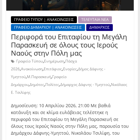
ΓΡΑΦΕΙΟ ΤΥΠΟΥ | ΑΝΑΚΟΙΝΩΣΕΙΣ
ΤΕΛΕΥΤΑΙΑ ΝΕΑ
ΓΡΑΦΕΙΟ ΔΗΜΑΡΧΟΥ | ΑΝΑΚΟΙΝΩΣΕΙΣ
ΔΗΜΑΡΧΟΣ
Περιφορά του Επιταφίου τη Μεγάλη
Παρασκευή σε όλους τους Ιερούς
Ναούς στην Πόλη μας
,
,
Γραφείο Τύπου
Ενημέρωση
Πάσχα
,
,
,
,
2026
Ανακοίνωση
Επιτάφιος
Ενορίες
Δήμος Δάφνης -
,
,
Υμηττού
Μ.Παρασκευή
Γραφείο
,
,
,
,
Δημάρχου
Δημότες
Πολίτες
Δήμαρχος Δάφνης - Υμηττού
Νικόλαος
Ε. Τσιλίφης
Δημοσίευση: 10 Απριλίου 2026, 21:00 Με βαθιά
κατάνυξη και σε κλίμα ευλάβειας τελέστηκε η
περιφορά του Επιταφίου τη Μεγάλη Παρασκευή σε
όλους τους Ιερούς Ναούς στην Πόλη μας, παρουσία του
Δημάρχου Δάφνης-Υμηττού, Νικολάου Τσιλίφη, του