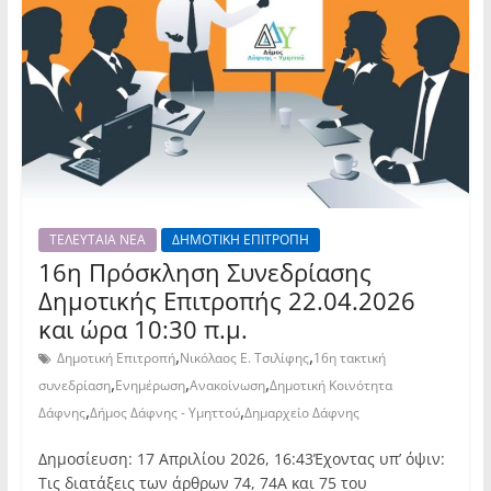
ΤΕΛΕΥΤΑΙΑ ΝΕΑ
ΔΗΜΟΤΙΚΗ ΕΠΙΤΡΟΠΗ
16η Πρόσκληση Συνεδρίασης
Δημοτικής Επιτροπής 22.04.2026
και ώρα 10:30 π.μ.
,
,
Δημοτική Επιτροπή
Νικόλαος Ε. Τσιλίφης
16η τακτική
,
,
,
συνεδρίαση
Ενημέρωση
Ανακοίνωση
Δημοτική Κοινότητα
,
,
Δάφνης
Δήμος Δάφνης - Υμηττού
Δημαρχείο Δάφνης
Δημοσίευση: 17 Απριλίου 2026, 16:43Έχοντας υπ’ όψιν:
Τις διατάξεις των άρθρων 74, 74Α και 75 του