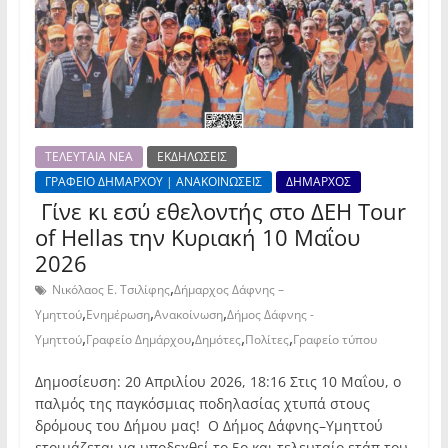
ΤΕΛΕΥΤΑΙΑ ΝΕΑ
ΕΚΔΗΛΩΣΕΙΣ
ΓΡΑΦΕΙΟ ΔΗΜΑΡΧΟΥ | ΑΝΑΚΟΙΝΩΣΕΙΣ
ΔΗΜΑΡΧΟΣ
Γίνε κι εσύ εθελοντής στο ΔΕΗ Tour
of Hellas την Κυριακή 10 Μαΐου
2026
,
Νικόλαος Ε. Τσιλίφης
Δήμαρχος Δάφνης –
,
,
,
Υμηττού
Ενημέρωση
Ανακοίνωση
Δήμος Δάφνης -
,
,
,
,
Υμηττού
Γραφείο Δημάρχου
Δημότες
Πολίτες
Γραφείο τύπου
Δημοσίευση: 20 Απριλίου 2026, 18:16 Στις 10 Μαΐου, ο
παλμός της παγκόσμιας ποδηλασίας χτυπά στους
δρόμους του Δήμου μας! Ο Δήμος Δάφνης–Υμηττού
ετοιμάζεται να υποδεχθεί το 5ο και τελευταίο ετάπ του