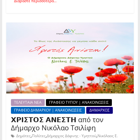
Διαβάστε περισσότερα...
ΤΕΛΕΥΤΑΙΑ ΝΕΑ
ΓΡΑΦΕΙΟ ΤΥΠΟΥ | ΑΝΑΚΟΙΝΩΣΕΙΣ
ΓΡΑΦΕΙΟ ΔΗΜΑΡΧΟΥ | ΑΝΑΚΟΙΝΩΣΕΙΣ
ΔΗΜΑΡΧΟΣ
𝝬𝝦𝝞𝝨𝝩𝝤𝝨 𝝖𝝢𝝚𝝨𝝩𝝜 από τον
Δήμαρχο Νικόλαο Τσιλίφη
,
,
,
Δημότες
Πολίτες
Δήμαρχος Δάφνης - Υμηττού
Νικόλαος Ε.