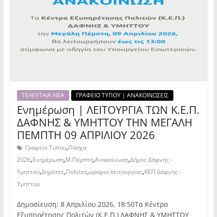
ΤΕΛΕΥΤΑΙΑ ΝΕΑ
ΓΡΑΦΕΙΟ ΤΥΠΟΥ | ΑΝΑΚΟΙΝΩΣΕΙΣ
Ενημέρωση | ΛΕΙΤΟΥΡΓΙΑ ΤΩΝ Κ.Ε.Π.
ΔΑΦΝΗΣ & ΥΜΗΤΤΟΥ ΤΗΝ ΜΕΓΑΛΗ
ΠΕΜΠΤΗ 09 ΑΠΡΙΛΙΟΥ 2026
,
Γραφείο Τύπου
Πάσχα
,
,
,
,
2026
Ενημέρωση
Μ.Πέμπτη
Ανακοίνωση
Δήμος Δάφνης -
,
,
,
,
Υμηττού
Δημότες
Πολίτες
ωράριο λειτουργίας
ΚΕΠ Δάφνης -
Υμηττού
Δημοσίευση: 8 Απριλίου 2026, 18:50Τα Κέντρα
Εξυπηρέτησης Πολιτών (Κ.Ε.Π.) ΔΑΦΝΗΣ & ΥΜΗΤΤΟΥ