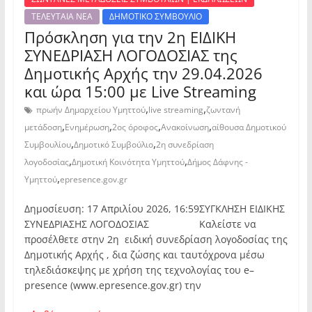
ΤΕΛΕΥΤΑΙΑ ΝΕΑ
ΔΗΜΟΤΙΚΟ ΣΥΜΒΟΥΛΙΟ
Πρόσκληση για την 2η ΕΙΔΙΚΗ
ΣΥΝΕΔΡΙΑΣΗ ΛΟΓΟΔΟΣΙΑΣ της
Δημοτικής Αρχής την 29.04.2026
και ώρα 15:00 με Live Streaming
,
,
πρωήν Δημαρχείου Υμηττού
live streaming
ζωντανή
,
,
,
,
μετάδοση
Ενημέρωση
2ος όροφος
Ανακοίνωση
αίθουσα Δημοτικού
,
,
Συμβουλίου
Δημοτικό Συμβούλιο
2η συνεδρίαση
,
,
λογοδοσίας
Δημοτική Κοινότητα Υμηττού
Δήμος Δάφνης -
,
Υμηττού
epresence.gov.gr
Δημοσίευση: 17 Απριλίου 2026, 16:59ΣΥΓΚΛΗΣΗ ΕΙΔΙΚΗΣ
ΣΥΝΕΔΡΙΑΣΗΣ ΛΟΓΟΔΟΣΙΑΣ Καλείστε να
προσέλθετε στην 2η ειδική συνεδρίαση λογοδοσίας της
Δημοτικής Αρχής , δια ζώσης και ταυτόχρονα μέσω
τηλεδιάσκεψης με χρήση της τεχνολογίας του e–
presence (www.epresence.gov.gr) την