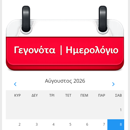
Αύγουστος 2026
ΚΥΡ
ΔΕΥ
ΤΡΊ
ΤΕΤ
ΠΈΜ
ΠΑΡ
ΣΆΒ
1
2
3
4
5
6
7
8