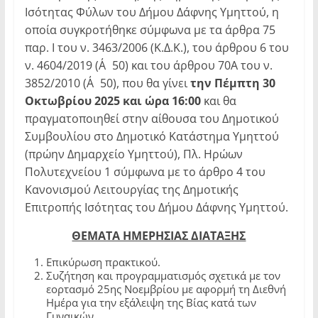
Ισότητας Φύλων του Δήμου Δάφνης Υμηττού, η
οποία συγκροτήθηκε σύμφωνα με τα άρθρα 75
παρ. Ι του ν. 3463/2006 (Κ.Δ.Κ.), του άρθρου 6 του
ν. 4604/2019 (Α΄50) και του άρθρου 70Α του ν.
3852/2010 (Α΄50), που θα γίνει
την Πέμπτη 30
Οκτωβρίου 2025 και ώρα 16:00
και θα
πραγματοποιηθεί στην αίθουσα του Δημοτικού
Συμβουλίου στο Δημοτικό Κατάστημα Υμηττού
(πρώην Δημαρχείο Υμηττού), Πλ. Ηρώων
Πολυτεχνείου 1 σύμφωνα με το άρθρο 4 του
Κανονισμού Λειτουργίας της Δημοτικής
Επιτροπής Ισότητας του Δήμου Δάφνης Υμηττού.
ΘΕΜΑΤΑ ΗΜΕΡΗΣΙΑΣ ΔΙΑΤΑΞΗΣ
Επικύρωση πρακτικού.
Συζήτηση και προγραμματισμός σχετικά με τον
εορτασμό 25ης Νοεμβρίου με αφορμή τη Διεθνή
Ημέρα για την εξάλειψη της Βίας κατά των
Γυναικών