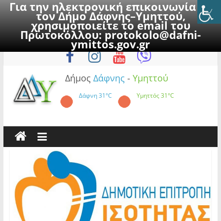
Για την ηλεκτρονική επικοινωνία με
τον Δήμο Δάφνης–Υμηττού,
χρησιμοποιείτε το email του
Πρωτοκόλλου:
protokolo@dafni-
Skip
Πέμπτη, 6 Αυγούστου 2026
ymittos.gov.gr
to
content
Δήμος
Δάφνης
-
Υμηττού
Δάφνη
31°C
Υμηττός
31°C