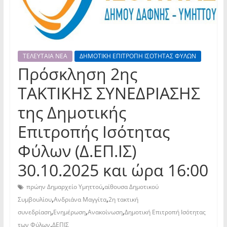
ΤΕΛΕΥΤΑΙΑ ΝΕΑ
ΔΗΜΟΤΙΚΗ ΕΠΙΤΡΟΠΗ ΙΣΟΤΗΤΑΣ ΦΥΛΩΝ
Πρόσκληση 2ης
TAKTIKHΣ ΣΥΝΕΔΡΙΑΣΗΣ
της Δημοτικής
Επιτροπής Ισότητας
Φύλων (Δ.ΕΠ.ΙΣ)
30.10.2025 και ώρα 16:00
,
πρώην Δημαρχείο Υμηττού
αίθουσα Δημοτικού
,
,
Συμβουλίου
Ανδριάνα Μαγγίτα
2η τακτική
,
,
,
συνεδρίαση
Ενημέρωση
Ανακοίνωση
Δημοτική Επιτροπή Ισότητας
,
των Φύλων
ΔΕΠΙΣ