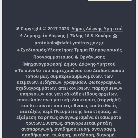
🔰 Copyright © 2017-2026
Δήμος Δάφνης-Υμηττού
📌 Δημαρχείο Δάφνης | Έλλης 16 & Κανάρη 📩 :
protokolo@dafni-ymittos.gov.gr
🔹Σχεδιασμός-Υλοποίηση:
Τμήμα Πληροφορικής
Προγραμματισμού & Οργάνωσης
(Μηχανογράφηση)
Δήμου Δάφνης-Υμηττού
🔸Το σύνολο του περιεχομένου του Διαδικτυακού
Τόπου μας, συμπεριλαμβανομένων, των
κειμένων, ειδήσεων, γραφικών, φωτογραφιών,
σχεδιαγραμμάτων, απεικονίσεων, παρεχόμενων
υπηρεσιών και γενικά κάθε είδους αρχείων,
αποτελούν πνευματική ιδιοκτησία, (copyright)
και διέπονται από τις εθνικές και διεθνείς
διατάξεις περί Πνευματικής Ιδιοκτησίας, με
εξαίρεση τα ρητώς αναγνωρισμένα δικαιώματα
τρίτων.
Συνεπώς, απαγορεύεται ρητά η
αναπαραγωγή, αναδημοσίευση, αντιγραφή,
αποθήκευση, πώληση, μετάδοση, διανομή,