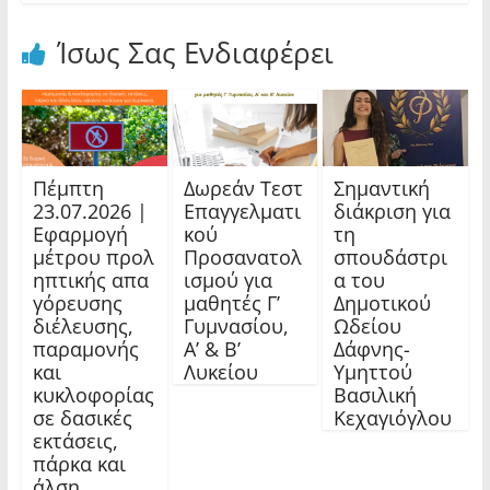
Ίσως Σας Ενδιαφέρει
Πέμπτη
Δωρεάν Τεστ
Σημαντική
23.07.2026 |
Επαγγελματι
διάκριση για
Εφαρμογή
κού
τη
μέτρου προλ
Προσανατολ
σπουδάστρι
ηπτικής απα
ισμού για
α του
γόρευσης
μαθητές Γ’
Δημοτικού
διέλευσης,
Γυμνασίου,
Ωδείου
παραμονής
Α’ & Β’
Δάφνης-
και
Λυκείου
Υμηττού
κυκλοφορίας
Βασιλική
σε δασικές
Κεχαγιόγλου
εκτάσεις,
πάρκα και
άλση