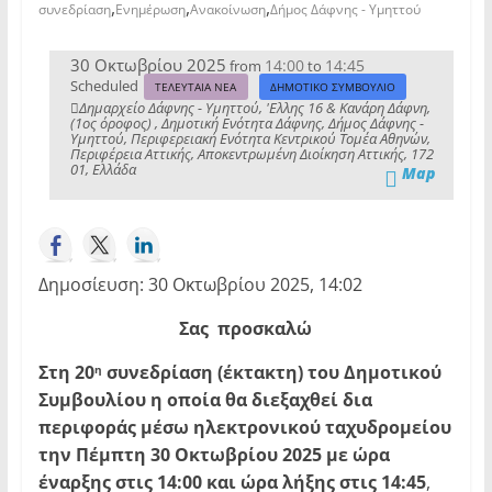
,
,
,
συνεδρίαση
Ενημέρωση
Ανακοίνωση
Δήμος Δάφνης - Υμηττού
30 Οκτωβρίου 2025
14:00
14:45
from
to
Scheduled
ΤΕΛΕΥΤΑΙΑ ΝΕΑ
ΔΗΜΟΤΙΚΟ ΣΥΜΒΟΥΛΙΟ
Δημαρχείο Δάφνης - Υμηττού, 'Ελλης 16 & Κανάρη Δάφνη,
(1ος όροφος) , Δημοτική Ενότητα Δάφνης, Δήμος Δάφνης -
Υμηττού, Περιφερειακή Ενότητα Κεντρικού Τομέα Αθηνών,
Περιφέρεια Αττικής, Αποκεντρωμένη Διοίκηση Αττικής, 172
01, Ελλάδα
Map
Δημοσίευση: 30 Οκτωβρίου 2025, 14:02
Σας προσκαλώ
Στη 20
συνεδρίαση (έκτακτη) του Δημοτικού
η
Συμβουλίου η οποία θα διεξαχθεί δια
περιφοράς μέσω ηλεκτρονικού ταχυδρομείου
την
Πέμπτη 30 Οκτωβρίου 2025 με ώρα
έναρξης στις 14:00 και ώρα λήξης στις 14:45
,