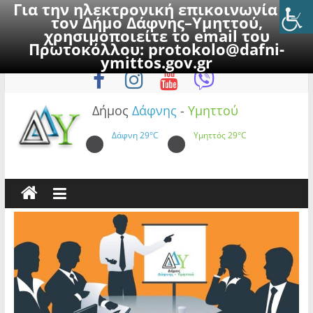
Για την ηλεκτρονική επικοινωνία με
τον Δήμο Δάφνης–Υμηττού,
χρησιμοποιείτε το email του
Πρωτοκόλλου:
protokolo@dafni-
Skip
Παρασκευή, 7 Αυγούστου 2026
ymittos.gov.gr
to
content
Δήμος
Δάφνης
-
Υμηττού
Δάφνη
29°C
Υμηττός
29°C