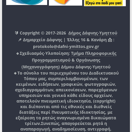
🔰 Copyright © 2017-2026
Δήμος Δάφνης-Υμηττού
📌 Δημαρχείο Δάφνης | Έλλης 16 & Κανάρη 📩 :
protokolo@dafni-ymittos.gov.gr
🔹Σχεδιασμός-Υλοποίηση:
Τμήμα Πληροφορικής
Προγραμματισμού & Οργάνωσης
(Μηχανογράφηση)
Δήμου Δάφνης-Υμηττού
🔸Το σύνολο του περιεχομένου του Διαδικτυακού
Τόπου μας, συμπεριλαμβανομένων, των
κειμένων, ειδήσεων, γραφικών, φωτογραφιών,
σχεδιαγραμμάτων, απεικονίσεων, παρεχόμενων
υπηρεσιών και γενικά κάθε είδους αρχείων,
αποτελούν πνευματική ιδιοκτησία, (copyright)
και διέπονται από τις εθνικές και διεθνείς
διατάξεις περί Πνευματικής Ιδιοκτησίας, με
εξαίρεση τα ρητώς αναγνωρισμένα δικαιώματα
τρίτων.
Συνεπώς, απαγορεύεται ρητά η
αναπαραγωγή, αναδημοσίευση, αντιγραφή,