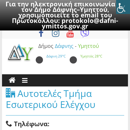
Για την ηλεκτρονική επικοινωνία με
τον Δήμο Δάφνης–Υμηττού,
χρησιμοποιείτε το email του
Πρωτοκόλλου:
protokolo@dafni-
Skip
Δευτέρα, 10 Αυγούστου 2026
ymittos.gov.gr
to
content
Δήμος
Δάφνης
-
Υμηττού
Δάφνη
29°C
Υμηττός
28°C
Αυτοτελές Τμήμα
Εσωτερικού Ελέγχου
Τηλέφωνα: