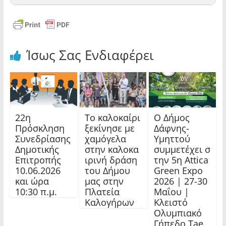
εδώ
Ίσως Σας Ενδιαφέρει
22η
Το καλοκαίρι
Ο Δήμος
Πρόσκληση
ξεκίνησε με
Δάφνης-
Συνεδρίασης
χαμόγελα
Υμηττού
Δημοτικής
στην καλοκα
συμμετέχει σ
Επιτροπής
ιρινή δράση
την 5η Attica
10.06.2026
του Δήμου
Green Expo
και ώρα
μας στην
2026 | 27-30
10:30 π.μ.
Πλατεία
Μαΐου |
Καλογήρων
Κλειστό
Ολυμπιακό
Γήπεδο Tae