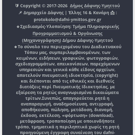
🔰 Copyright © 2017-2026
Δήμος Δάφνης-Υμηττού
📌 Δημαρχείο Δάφνης | Έλλης 16 & Κανάρη 📩 :
protokolo@dafni-ymittos.gov.gr
🔹Σχεδιασμός-Υλοποίηση:
Τμήμα Πληροφορικής
Προγραμματισμού & Οργάνωσης
(Μηχανογράφηση)
Δήμου Δάφνης-Υμηττού
🔸Το σύνολο του περιεχομένου του Διαδικτυακού
Τόπου μας, συμπεριλαμβανομένων, των
κειμένων, ειδήσεων, γραφικών, φωτογραφιών,
σχεδιαγραμμάτων, απεικονίσεων, παρεχόμενων
υπηρεσιών και γενικά κάθε είδους αρχείων,
αποτελούν πνευματική ιδιοκτησία, (copyright)
και διέπονται από τις εθνικές και διεθνείς
διατάξεις περί Πνευματικής Ιδιοκτησίας, με
εξαίρεση τα ρητώς αναγνωρισμένα δικαιώματα
τρίτων.
Συνεπώς, απαγορεύεται ρητά η
αναπαραγωγή, αναδημοσίευση, αντιγραφή,
αποθήκευση, πώληση, μετάδοση, διανομή,
έκδοση, εκτέλεση, «φόρτωση» (download),
μετάφραση, τροποποίηση με οποιονδήποτε
τρόπο, τμηματικά η περιληπτικά χωρίς τη ρητή
προηγούμενη έγγραφη συναίνεση του
dafni-