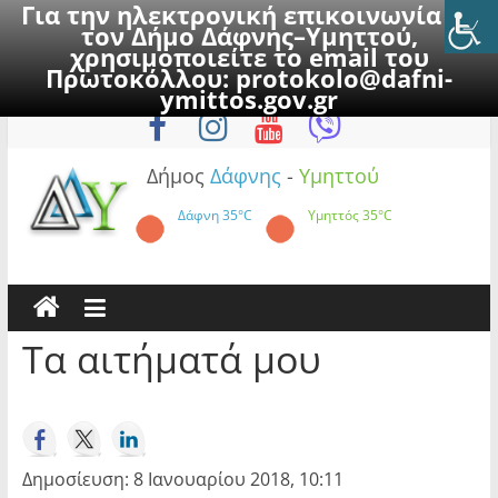
Για την ηλεκτρονική επικοινωνία με
τον Δήμο Δάφνης–Υμηττού,
χρησιμοποιείτε το email του
Πρωτοκόλλου:
protokolo@dafni-
Skip
Σάββατο, 8 Αυγούστου 2026
ymittos.gov.gr
to
content
Δήμος
Δάφνης
-
Υμηττού
Δάφνη
35°C
Υμηττός
35°C
Τα αιτήματά μου
Δημοσίευση: 8 Ιανουαρίου 2018, 10:11