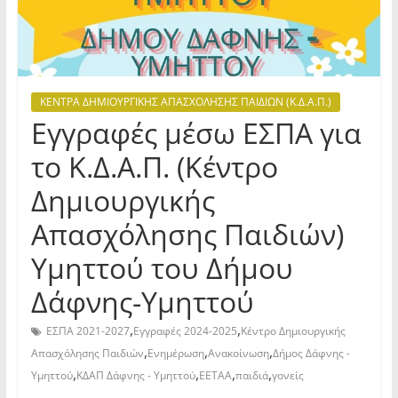
ΚΕΝΤΡΑ ΔΗΜΙΟΥΡΓΙΚΗΣ ΑΠΑΣΧΟΛΗΣΗΣ ΠΑΙΔΙΩΝ (Κ.Δ.Α.Π.)
Εγγραφές μέσω ΕΣΠΑ για
το Κ.Δ.Α.Π. (Κέντρο
Δημιουργικής
Απασχόλησης Παιδιών)
Υμηττού του Δήμου
Δάφνης-Υμηττού
,
,
ΕΣΠΑ 2021-2027
Εγγραφές 2024-2025
Κέντρο Δημιουργικής
,
,
,
Απασχόλησης Παιδιών
Ενημέρωση
Ανακοίνωση
Δήμος Δάφνης -
,
,
,
,
Υμηττού
ΚΔΑΠ Δάφνης - Υμηττού
ΕΕΤΑΑ
παιδιά
γονείς