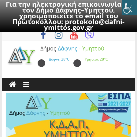
Για την ηλεκτρονική επικοινωνία με
τον Δήμο Δάφνης–Υμηττού,
χρησιμοποιείτε το email του
Πρωτοκόλλου:
protokolo@dafni-
Skip
Σάββατο, 8 Αυγούστου 2026
ymittos.gov.gr
to
content
Δήμος
Δάφνης
-
Υμηττού
Δάφνη
28°C
Υμηττός
28°C