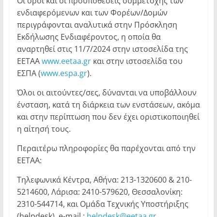
Οι όροι και οι προϋποθέσεις συμμετοχής των
ενδιαφερόμενων και των Φορέων/Δομών
περιγράφονται αναλυτικά στην Πρόσκληση
Εκδήλωσης Ενδιαφέροντος, η οποία θα
αναρτηθεί στις 11/7/2024 στην ιστοσελίδα της
ΕΕΤΑΑ
www.eetaa.gr
και στην ιστοσελίδα του
ΕΣΠΑ (
www.espa.gr
).
Όλοι οι αιτούντες/σες, δύνανται να υποβάλλουν
ένσταση, κατά τη διάρκεια των ενστάσεων, ακόμα
και στην περίπτωση που δεν έχει οριστικοποιηθεί
η αίτησή τους.
Περαιτέρω πληροφορίες θα παρέχονται από την
ΕΕΤΑΑ:
Τηλεφωνικά Κέντρα, Αθήνα: 213-1320600 & 210-
5214600, Λάρισα: 2410-579620, Θεσσαλονίκη:
2310-544714, και Ομάδα Τεχνικής Υποστήριξης
(helpdesk), e-mail :
helpdesk@eetaa.gr
.