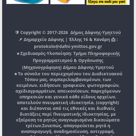
🔰 Copyright © 2017-2026
Δήμος Δάφνης-Υμηττού
📌 Δημαρχείο Δάφνης | Έλλης 16 & Κανάρη 📩 :
protokolo@dafni-ymittos.gov.gr
🔹Σχεδιασμός-Υλοποίηση:
Τμήμα Πληροφορικής
Προγραμματισμού & Οργάνωσης
(Μηχανογράφηση)
Δήμου Δάφνης-Υμηττού
🔸Το σύνολο του περιεχομένου του Διαδικτυακού
Τόπου μας, συμπεριλαμβανομένων, των
κειμένων, ειδήσεων, γραφικών, φωτογραφιών,
σχεδιαγραμμάτων, απεικονίσεων, παρεχόμενων
υπηρεσιών και γενικά κάθε είδους αρχείων,
αποτελούν πνευματική ιδιοκτησία, (copyright)
και διέπονται από τις εθνικές και διεθνείς
διατάξεις περί Πνευματικής Ιδιοκτησίας, με
εξαίρεση τα ρητώς αναγνωρισμένα δικαιώματα
τρίτων.
Συνεπώς, απαγορεύεται ρητά η
αναπαραγωγή, αναδημοσίευση, αντιγραφή,