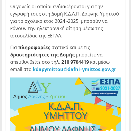
Οι γονείς οι οποίοι ενδιαφέρονται για την
εγγραφή τους στη Δομή Κ.Δ.Α.Π. Δάφνης-Υμηττού
για το σχολικό έτος 2024 -2025, μπορούν να
κάνουν την ηλεκτρονική αίτηση μέσω της
ιστοσελίδας της ΕΕΤΑΑ.
Για
πληροφορίες
σχετικά και με τις
δραστηριότητες της Δομής
μπορείτε να
απευθυνθείτε στο τηλ.
210 9704419
και μέσω
email στο
kdapymittou
@
dafni
–
ymittos
.
gov
.
gr