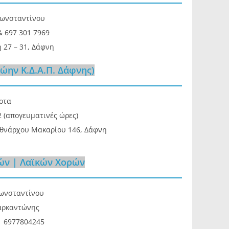
κωνσταντίνου
& 697 301 7969
 27 – 31, Δάφνη
ώην Κ.Δ.Α.Π. Δάφνης)
οτα
2 (απογευματινές ώρες)
Εθνάρχου Μακαρίου 146, Δάφνη
ών | Λαϊκών Χορών
ωνσταντίνου
αρκαντώνης
| 6977804245