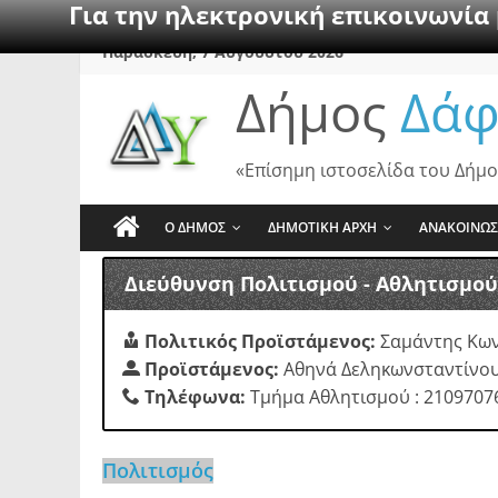
Για την ηλεκτρονική επικοινωνία
Skip
Παρασκευή, 7 Αυγούστου 2026
to
Δήμος
Δάφ
content
«Επίσημη ιστοσελίδα του Δήμο
Ο ΔΗΜΟΣ
ΔΗΜΟΤΙΚΗ ΑΡΧΗ
ΑΝΑΚΟΙΝΩΣ
Διεύθυνση Πολιτισμού - Αθλητισμού
Πολιτικός Προϊστάμενος:
Σαμάντης Κων
Προϊστάμενος:
Αθηνά Δεληκωνσταντίνο
Τηλέφωνα:
Τμήμα Αθλητισμού : 2109707
Πολιτισμός