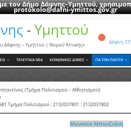
 με τον Δήμο Δάφνης–Υμηττού, χρησιμοπ
protokolo@dafni-ymittos.gov.gr
νης
-
Υμηττού
Δάφνη
33
υ Δάφνης – Υμηττού | Νομού Αττικής»
ΕΙΣ
ΤΕΛΕΥΤΑΙΑ ΝΕΑ
ΚΟΙΝΩΝΙΚΕΣ ΔΟΜΕΣ
ΓΙΑ ΤΟΝ ΠΟΛΙΤΗ
σταντίνος (Τμήμα Πολιτισμού – Αθλητισμού)
υ
681 Τμήμα Πολιτισμού : 2132037801 : 2132037802
Μουσείο Μπουζιάνη