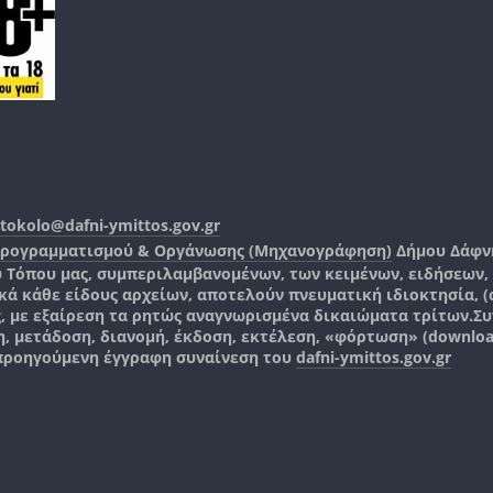
tokolo@dafni-ymittos.gov.gr
Προγραμματισμού & Οργάνωσης (Μηχανογράφηση)
Δήμου Δάφν
ύ Τόπου μας, συμπεριλαμβανομένων, των κειμένων, ειδήσεων
 κάθε είδους αρχείων, αποτελούν πνευματική ιδιοκτησία, (co
ς, με εξαίρεση τα ρητώς αναγνωρισμένα δικαιώματα τρίτων.
Συ
, μετάδοση, διανομή, έκδοση, εκτέλεση, «φόρτωση» (downlo
 προηγούμενη έγγραφη συναίνεση του
dafni-ymittos.gov.gr