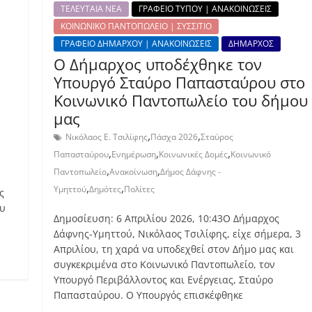
ΤΕΛΕΥΤΑΙΑ ΝΕΑ
ΓΡΑΦΕΙΟ ΤΥΠΟΥ | ΑΝΑΚΟΙΝΩΣΕΙΣ
ΚΟΙΝΩΝΙΚΟ ΠΑΝΤΟΠΩΛΕΙΟ | ΣΥΣΣΙΤΙΟ
ΓΡΑΦΕΙΟ ΔΗΜΑΡΧΟΥ | ΑΝΑΚΟΙΝΩΣΕΙΣ
ΔΗΜΑΡΧΟΣ
Ο Δήμαρχος υποδέχθηκε τον
Υπουργό Σταύρο Παπασταύρου στο
Κοινωνικό Παντοπωλείο του δήμου
μας
,
,
Νικόλαος Ε. Τσιλίφης
Πάσχα 2026
Σταύρος
,
,
,
Παπασταύρου
Ενημέρωση
Κοινωνικές Δομές
Κοινωνικό
,
,
Παντοπωλείο
Ανακοίνωση
Δήμος Δάφνης -
,
,
Υμηττού
Δημότες
Πολίτες
ς
ου
Δημοσίευση: 6 Απριλίου 2026, 10:43Ο Δήμαρχος
Δάφνης-Υμηττού, Νικόλαος Τσιλίφης, είχε σήμερα, 3
Απριλίου, τη χαρά να υποδεχθεί στον Δήμο μας και
συγκεκριμένα στο Κοινωνικό Παντοπωλείο, τον
Υπουργό Περιβάλλοντος και Ενέργειας, Σταύρο
Παπασταύρου. Ο Υπουργός επισκέφθηκε