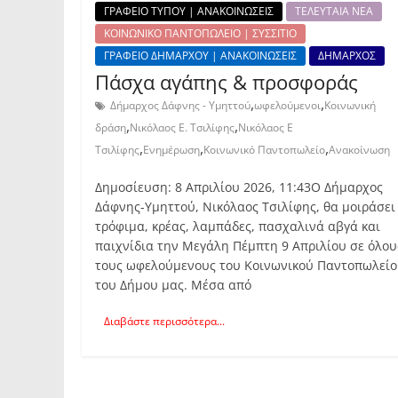
ΓΡΑΦΕΙΟ ΤΥΠΟΥ | ΑΝΑΚΟΙΝΩΣΕΙΣ
ΤΕΛΕΥΤΑΙΑ ΝΕΑ
ΚΟΙΝΩΝΙΚΟ ΠΑΝΤΟΠΩΛΕΙΟ | ΣΥΣΣΙΤΙΟ
ΓΡΑΦΕΙΟ ΔΗΜΑΡΧΟΥ | ΑΝΑΚΟΙΝΩΣΕΙΣ
ΔΗΜΑΡΧΟΣ
Πάσχα αγάπης & προσφοράς
,
,
Δήμαρχος Δάφνης - Υμηττού
ωφελούμενοι
Κοινωνική
,
,
δράση
Νικόλαος Ε. Τσιλίφης
Νικόλαος Ε
,
,
,
Τσιλίφης
Ενημέρωση
Κοινωνικό Παντοπωλείο
Ανακοίνωση
Δημοσίευση: 8 Απριλίου 2026, 11:43Ο Δήμαρχος
Δάφνης-Υμηττού, Νικόλαος Τσιλίφης, θα μοιράσει
τρόφιμα, κρέας, λαμπάδες, πασχαλινά αβγά και
παιχνίδια την Μεγάλη Πέμπτη 9 Απριλίου σε όλου
τους ωφελούμενους του Κοινωνικού Παντοπωλεί
του Δήμου μας. Μέσα από
Διαβάστε περισσότερα...