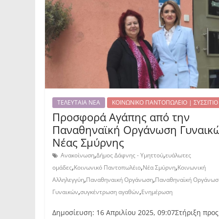
ΤΕΛΕΥΤΑΙΑ ΝΕΑ
ΚΟΙΝΩΝΙΚΟ ΠΑΝΤΟΠΩΛΕΙΟ | ΣΥΣΣΙΤΙΟ
Προσφορά Αγάπης από την
Παναθηναϊκή Οργάνωση Γυναικ
Νέας Σμύρνης
,
,
Ανακοίνωση
Δήμος Δάφνης - Υμηττού
ευάλωτες
,
,
,
ομάδες
Κοινωνικό Παντοπωλέιο
Νέα Σμύρνη
Κοινωνική
,
,
Αλληλεγγύη
Παναθηναική Οργάνωση
Παναθηναϊκή Οργάνωσ
,
,
Γυναικών
συγκέντρωση αγαθών
Ενημέρωση
Δημοσίευση: 16 Απριλίου 2025, 09:07Στήριξη προς