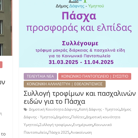
ΤΕΛΕΥΤΑΙΑ ΝΕΑ
ΚΟΙΝΩΝΙΚΟ ΠΑΝΤΟΠΩΛΕΙΟ | ΣΥΣΣΙΤΙΟ
ών
ΚΟΙΝΩΝΙΚΗ ΑΛΛΗΛΕΓΓΥΗ | ΕΘΕΛΟΝΤΙΣΜΟΣ
Συλλογή τροφίμων και πασχαλινών
ειδών για το Πάσχα
,
,
Δημοτική Κοινότητα Δάφνης
Καπή Δάφνης - Υμηττού
Δήμος
η
,
,
,
Δάφνης - Υμηττού
Δημότες
Πολίτες
Δημοτική κοινότητα
,
,
,
Υμηττού
Συλλογή τροφίμων
Ενημέρωση
Κοινωνικό
,
,
Παντοπωλείο
Πάσχα 2025
Ανακοίνωση
 το