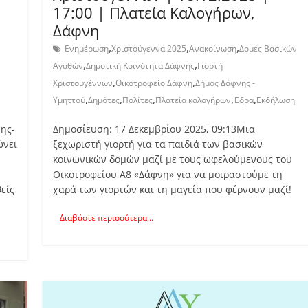
17:00 | Πλατεία Καλογήρων,
Δάφνη
,
,
,
Ενημέρωση
Χριστούγεννα 2025
Ανακοίνωση
Δομές Βασικών
,
,
Αγαθών
Δημοτική Κοινότητα Δάφνης
Γιορτή
,
,
Χριστουγέννων
Οικοτροφείο Δάφνη
Δήμος Δάφνης -
,
,
,
,
,
Υμηττού
Δημότες
Πολίτες
Πλατεία καλογήρων
Έδρα
Εκδήλωση
νης-
Δημοσίευση: 17 Δεκεμβρίου 2025, 09:13Μια
ώνει
ξεχωριστή γιορτή για τα παιδιά των βασικών
κοινωνικών δομών μαζί με τους ωφελούμενους του
Οικοτροφείου Α8 «Δάφνη» για να μοιραστούμε τη
είς
χαρά των γιορτών και τη μαγεία που φέρνουν μαζί!
Διαβάστε περισσότερα...