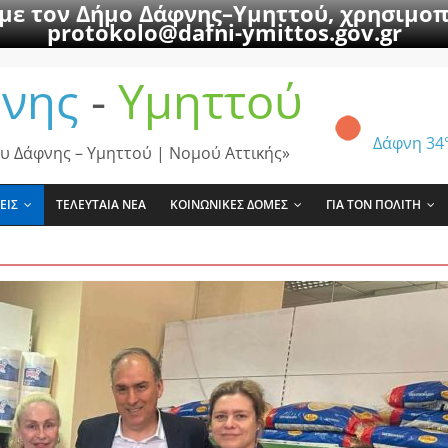
 με τον Δήμο Δάφνης–Υμηττού, χρησιμοπ
protokolo@dafni-ymittos.gov.gr
νης
-
Υμηττού
Δάφνη
34
υ Δάφνης – Υμηττού | Νομού Αττικής»
ΕΙΣ
ΤΕΛΕΥΤΑΙΑ ΝΕΑ
ΚΟΙΝΩΝΙΚΕΣ ΔΟΜΕΣ
ΓΙΑ ΤΟΝ ΠΟΛΙΤΗ