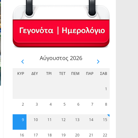
Αύγουστος 2026
ΚΥΡ
ΔΕΥ
ΤΡΊ
ΤΕΤ
ΠΈΜ
ΠΑΡ
ΣΆΒ
1
2
3
4
5
6
7
8
9
10
11
12
13
14
15
16
17
18
19
20
21
22