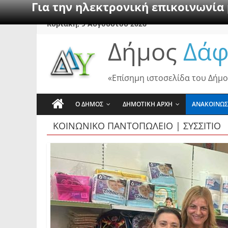
Για την ηλεκτρονική επικοινωνία
Skip
Κυριακή, 9 Αυγούστου 2026
to
Δήμος
Δάφ
content
«Επίσημη ιστοσελίδα του Δήμο
Ο ΔΗΜΟΣ
ΔΗΜΟΤΙΚΗ ΑΡΧΗ
ΑΝΑΚΟΙΝΩΣ
ΚΟΙΝΩΝΙΚΟ ΠΑΝΤΟΠΩΛΕΙΟ | ΣΥΣΣΙΤΙΟ