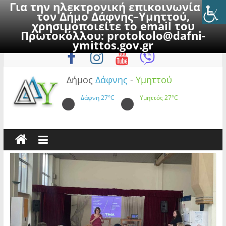
Για την ηλεκτρονική επικοινωνία με
τον Δήμο Δάφνης–Υμηττού,
χρησιμοποιείτε το email του
Πρωτοκόλλου:
protokolo@dafni-
Skip
Πέμπτη, 6 Αυγούστου 2026
ymittos.gov.gr
to
content
Δήμος
Δάφνης
-
Υμηττού
Δάφνη
27°C
Υμηττός
27°C