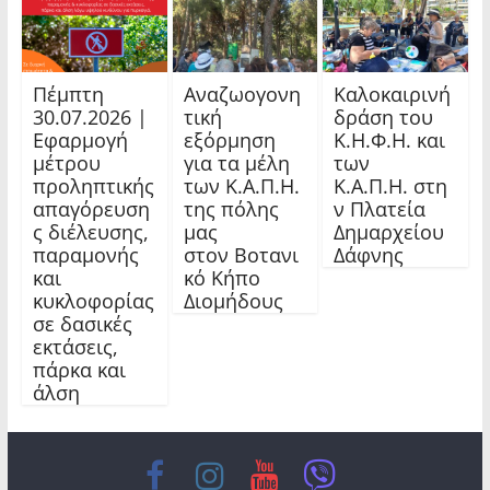
Πέμπτη
Αναζωογονη
Καλοκαιρινή
30.07.2026 |
τική
δράση του
Εφαρμογή
εξόρμηση
Κ.Η.Φ.Η. και
μέτρου
για τα μέλη
των
προληπτικής
των Κ.Α.Π.Η.
Κ.Α.Π.Η. στη
απαγόρευση
της πόλης
ν Πλατεία
ς διέλευσης,
μας
Δημαρχείου
παραμονής
στον Βοτανι
Δάφνης
και
κό Κήπο
κυκλοφορίας
Διομήδους
σε δασικές
εκτάσεις,
πάρκα και
άλση