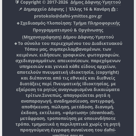
🔰 Copyright © 2017-2026
Δήμος Δάφνης-Υμηττού
📌 Δημαρχείο Δάφνης | Έλλης 16 & Κανάρη 📩 :
protokolo@dafni-ymittos.gov.gr
🔹Σχεδιασμός-Υλοποίηση:
Τμήμα Πληροφορικής
Προγραμματισμού & Οργάνωσης
(Μηχανογράφηση)
Δήμου Δάφνης-Υμηττού
🔸Το σύνολο του περιεχομένου του Διαδικτυακού
Τόπου μας, συμπεριλαμβανομένων, των
κειμένων, ειδήσεων, γραφικών, φωτογραφιών,
σχεδιαγραμμάτων, απεικονίσεων, παρεχόμενων
υπηρεσιών και γενικά κάθε είδους αρχείων,
αποτελούν πνευματική ιδιοκτησία, (copyright)
και διέπονται από τις εθνικές και διεθνείς
διατάξεις περί Πνευματικής Ιδιοκτησίας, με
εξαίρεση τα ρητώς αναγνωρισμένα δικαιώματα
τρίτων.
Συνεπώς, απαγορεύεται ρητά η
αναπαραγωγή, αναδημοσίευση, αντιγραφή,
αποθήκευση, πώληση, μετάδοση, διανομή,
έκδοση, εκτέλεση, «φόρτωση» (download),
μετάφραση, τροποποίηση με οποιονδήποτε
τρόπο, τμηματικά η περιληπτικά χωρίς τη ρητή
προηγούμενη έγγραφη συναίνεση του
dafni-
ymittos.gov.gr