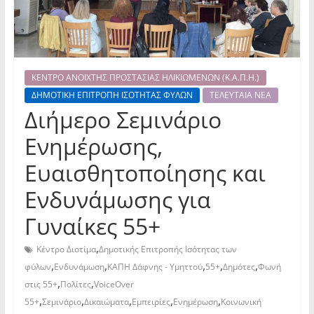
ΚΕΝΤΡΟ ΑΝΟΙΧΤΗΣ ΠΡΟΣΤΑΣΙΑΣ ΗΛΙΚΙΩΜΕΝΩΝ (Κ.Α.Π.Η.)
ΔΗΜΟΤΙΚΗ ΕΠΙΤΡΟΠΗ ΙΣΟΤΗΤΑΣ ΦΥΛΩΝ
ΤΕΛΕΥΤΑΙΑ ΝΕΑ
Διήμερο Σεμινάριο
Ενημέρωσης,
Ευαισθητοποίησης και
Ενδυνάμωσης για
Γυναίκες 55+
,
Κέντρο Διοτίμα
Δημοτικής Επιτροπής Ισότητας των
,
,
,
,
,
φύλων
Ενδυνάμωση
ΚΑΠΗ Δάφνης - Υμηττού
55+
Δημότες
Φωνή
,
,
στις 55+
Πολίτες
VoiceOver
,
,
,
,
,
55+
Σεμινάριο
Δικαιώματα
Εμπειρίες
Ενημέρωση
Κοινωνική