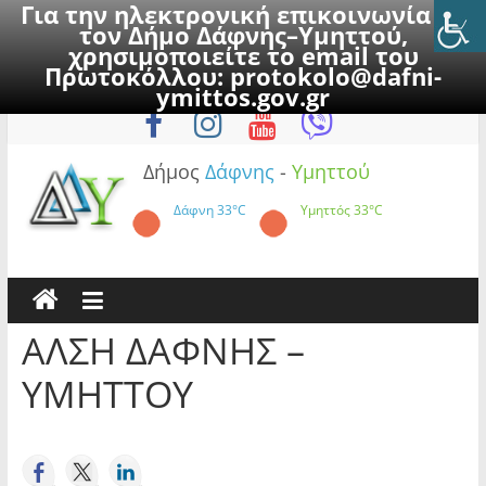
Για την ηλεκτρονική επικοινωνία με
τον Δήμο Δάφνης–Υμηττού,
χρησιμοποιείτε το email του
Πρωτοκόλλου:
protokolo@dafni-
Skip
Πέμπτη, 6 Αυγούστου 2026
ymittos.gov.gr
to
content
Δήμος
Δάφνης
-
Υμηττού
Δάφνη
33°C
Υμηττός
33°C
ΑΛΣΗ ΔΑΦΝΗΣ –
ΥΜΗΤΤΟΥ