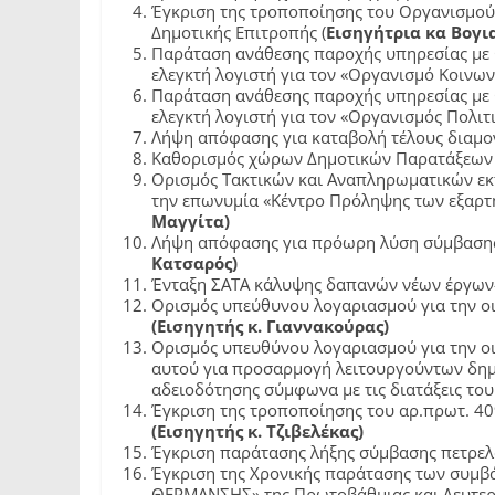
Έγκριση της τροποποίησης του Οργανισμού 
Δημοτικής Επιτροπής (
Εισηγήτρια κα Βογι
Παράταση ανάθεσης παροχής υπηρεσίας με
ελεγκτή λογιστή για τον «Οργανισμό Κοινων
Παράταση ανάθεσης παροχής υπηρεσίας με
ελεγκτή λογιστή για τον «Οργανισμός Πολι
Λήψη απόφασης για καταβολή τέλους διαμο
Καθορισμός χώρων Δημοτικών Παρατάξεω
Ορισμός Τακτικών και Αναπληρωματικών εκ
την επωνυμία «Κέντρο Πρόληψης των εξαρτ
Μαγγίτα)
Λήψη απόφασης για πρόωρη λύση σύμβασης 
Κατσαρός)
Ένταξη ΣΑΤΑ κάλυψης δαπανών νέων έργων-
Ορισμός υπεύθυνου λογαριασμού για την 
(Εισηγητής κ. Γιαννακούρας)
Ορισμός υπευθύνου λογαριασμού για την ο
αυτού για προσαρμογή λειτουργούντων δημ
αδειοδότησης σύμφωνα με τις διατάξεις του
Έγκριση της τροποποίησης του αρ.πρωτ. 4
(Εισηγητής κ. Τζιβελέκας)
Έγκριση παράτασης λήξης σύμβασης πετρελ
Έγκριση της Χρονικής παράτασης των συμ
ΘΕΡΜΑΝΣΗΣ» της Πρωτοβάθμιας και Δευτερ