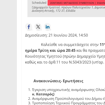
Scheduled
ΖΩΝΤΑΝΕΣ ΜΕΤΑΔΟΣΕΙΣ ΣΥΜΒΟΥΛΙΩΝ | ΕΚΔΗ
Δημαρχείο Υμηττού, Ηρώων Πολυτεχνείου 1, Δημοτική
Διοίκηση Αττικής, 172 37, Ελλάδα
Δημοσίευση: 21 Ιουνίου 2024, 14:50
Καλείσθε να συμμετάσχετε στην
11
ημέρα Τρίτη και ώρα 20:45
και θα πραγματ
Κοινότητας Υμηττού (πρώην Δημαρχείο Υμηττ
καθώς και το άρθ.11 του Ν.5043/2023 (υπ’αρ.
Ανακοινώσεις- Ερωτήσεις
Έγκριση υποχρεωτικής αναμόρφωσης Ολοκλη
κ. Κατσαρός)
Αναμόρφωση Προϋπολογισμού του Δήμου έτ
Τροποποίηση Τεχνικού Προγράμματος του Δ