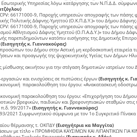
Εσωτερικής Υπηρεσίας λόγω κατάργησης των Ν.Π.Δ.Δ. σύμφωνα 
ατζόγλου)
 CPV: 66171000-9, Παροχής υπηρεσιών απογραφής των πάσης 
ικής Πολιτικής Δάφνης-Υμηττού (Ο.Κ.Π.Δ.Υ.)» του Δήμου Δάφνη
 CPV: 66171000-9, Παροχής υπηρεσιών απογραφής των πάσης 
τισμού Αθλητισμού Δάφνης Υμηττού (Ο.Π.Α.Δ.Υ.)» του Δήμου Δά
νής παρεπιδημούντων κατόπιν εισήγησης της Δημοτικής Επιτρ
ν
(Εισηγητής κ. Γιαννακούρας)
προσώπων του Δήμου στην Αστική μη κερδοσκοπική εταιρεία τ
ήσεων και προαγωγής της ψυχοκινητικής Υγείας των Δήμων Ηλι
μίσθωσης ακινήτου για την στέγαση δημοτικών ιατρείων του
εργασιών και ενισχύσεις σε πιστώσεις έργων
(Εισηγητής κ. Γ
οικονομική παρακολούθηση του έργου: «Ανακατασκευή οδοστρ
ικονομική παρακολούθηση του έργου: «Επιχορήγηση του Δήμο
οτικών βρεφικών, παιδικών και βρεφονηπιακών σταθμών στις 
 π.δ. 99/2017»
(Εισηγητής κ. Γιαννακούρας)
093/2021 Συμφωνητικού σύμφωνα με τον 1ο Συγκριτικό Πίνακ
αίου θέρμανσης τ. ΟΚΠΔΥ
(Εισηγήτρια κα Μαγγίτα)
βάσεων με τίτλο « ΠΡΟΜΗΘΕΙΑ ΚΑΥΣΙΜΩΝ ΚΑΙ ΛΙΠΑΝΤΙΚΩΝ ΓΙΑ
οβάθμιας Σχολικής Επιτροπής
(Εισηγητής κ. Αδάμ)