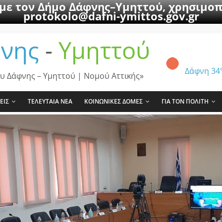
 με τον Δήμο Δάφνης–Υμηττού, χρησιμοπ
protokolo@dafni-ymittos.gov.gr
νης
-
Υμηττού
Δάφνη
34
υ Δάφνης – Υμηττού | Νομού Αττικής»
ΕΙΣ
ΤΕΛΕΥΤΑΙΑ ΝΕΑ
ΚΟΙΝΩΝΙΚΕΣ ΔΟΜΕΣ
ΓΙΑ ΤΟΝ ΠΟΛΙΤΗ