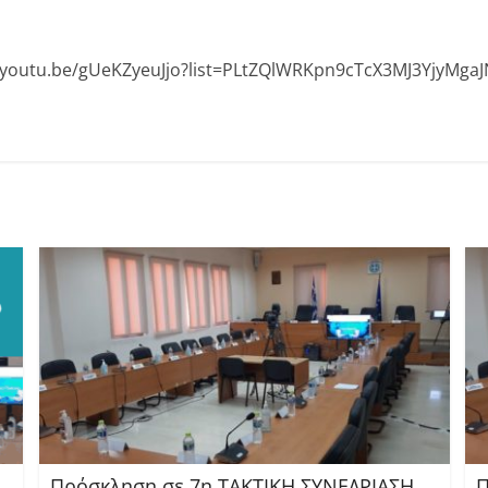
//youtu.be/gUeKZyeuJjo?list=PLtZQlWRKpn9cTcX3MJ3YjyMgaJ
Πρόσκληση σε 7η ΤΑΚΤΙΚΗ ΣΥΝΕΔΡΙΑΣΗ
Π