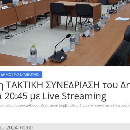
ΔΗΜΟΤΙΚΟ ΣΥΜΒΟΥΛΙΟ
η ΤΑΚΤΙΚΗ ΣΥΝΕΔΡΙΑΣΗ του Δ
 20:45 με Live Streaming
,
,
,
,
οση
2ος όροφος
αίθουσα Δημοτικού Συμβουλίου
Δημοτική κοινότητα Υμηττού
Ε
ου 2024
02:00
,