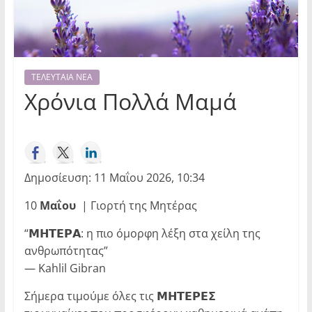
ΤΕΛΕΥΤΑΙΑ ΝΕΑ
Χρόνια Πολλά Μαμά
Δημοσίευση: 11 Μαΐου 2026, 10:34
10
Μαΐου
| Γιορτή της Μητέρας
“𝝡𝝜𝝩𝝚𝝦𝝖: η πιο όμορφη λέξη στα χείλη της
ανθρωπότητας”
— Kahlil Gibran
Σήμερα τιμούμε όλες τις 𝝡𝝜𝝩𝝚𝝦𝝚𝝨