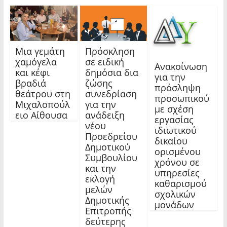
Μια γεμάτη
Πρόσκληση
χαμόγελα
σε ειδική
Ανακοίνωση
και κέφι
δημόσια δια
για την
βραδιά
ζώσης
πρόσληψη
θεάτρου στη
συνεδρίαση
προσωπικού
Μιχαλοπούλ
για την
με σχέση
ειο Αίθουσα
ανάδειξη
εργασίας
νέου
ιδιωτικού
Προεδρείου
δικαίου
Δημοτικού
ορισμένου
Συμβουλίου
χρόνου σε
και την
υπηρεσίες
εκλογή
καθαρισμού
μελών
σχολικών
Δημοτικής
μονάδων
Επιτροπής
δεύτερης