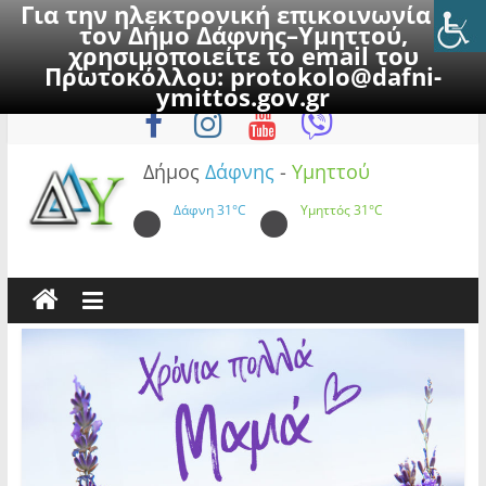
Για την ηλεκτρονική επικοινωνία με
τον Δήμο Δάφνης–Υμηττού,
χρησιμοποιείτε το email του
Πρωτοκόλλου:
protokolo@dafni-
Skip
Πέμπτη, 6 Αυγούστου 2026
ymittos.gov.gr
to
content
Δήμος
Δάφνης
-
Υμηττού
Δάφνη
31°C
Υμηττός
31°C