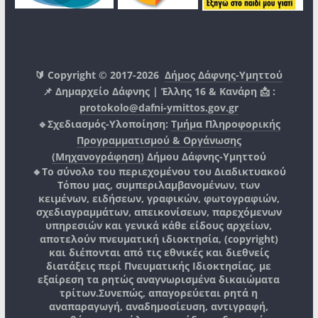
🔰 Copyright © 2017-2026
Δήμος Δάφνης-Υμηττού
📌 Δημαρχείο Δάφνης | Έλλης 16 & Κανάρη 📩 :
protokolo@dafni-ymittos.gov.gr
🔹Σχεδιασμός-Υλοποίηση:
Τμήμα Πληροφορικής
Προγραμματισμού & Οργάνωσης
(Μηχανογράφηση)
Δήμου Δάφνης-Υμηττού
🔸Το σύνολο του περιεχομένου του Διαδικτυακού
Τόπου μας, συμπεριλαμβανομένων, των
κειμένων, ειδήσεων, γραφικών, φωτογραφιών,
σχεδιαγραμμάτων, απεικονίσεων, παρεχόμενων
υπηρεσιών και γενικά κάθε είδους αρχείων,
αποτελούν πνευματική ιδιοκτησία, (copyright)
και διέπονται από τις εθνικές και διεθνείς
διατάξεις περί Πνευματικής Ιδιοκτησίας, με
εξαίρεση τα ρητώς αναγνωρισμένα δικαιώματα
τρίτων.
Συνεπώς, απαγορεύεται ρητά η
αναπαραγωγή, αναδημοσίευση, αντιγραφή,