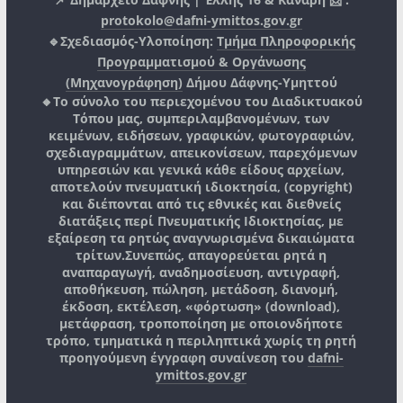
protokolo@dafni-ymittos.gov.gr
🔹Σχεδιασμός-Υλοποίηση:
Τμήμα Πληροφορικής
Προγραμματισμού & Οργάνωσης
(Μηχανογράφηση)
Δήμου Δάφνης-Υμηττού
🔸Το σύνολο του περιεχομένου του Διαδικτυακού
Τόπου μας, συμπεριλαμβανομένων, των
κειμένων, ειδήσεων, γραφικών, φωτογραφιών,
σχεδιαγραμμάτων, απεικονίσεων, παρεχόμενων
υπηρεσιών και γενικά κάθε είδους αρχείων,
αποτελούν πνευματική ιδιοκτησία, (copyright)
και διέπονται από τις εθνικές και διεθνείς
διατάξεις περί Πνευματικής Ιδιοκτησίας, με
εξαίρεση τα ρητώς αναγνωρισμένα δικαιώματα
τρίτων.
Συνεπώς, απαγορεύεται ρητά η
αναπαραγωγή, αναδημοσίευση, αντιγραφή,
αποθήκευση, πώληση, μετάδοση, διανομή,
έκδοση, εκτέλεση, «φόρτωση» (download),
μετάφραση, τροποποίηση με οποιονδήποτε
τρόπο, τμηματικά η περιληπτικά χωρίς τη ρητή
προηγούμενη έγγραφη συναίνεση του
dafni-
ymittos.gov.gr