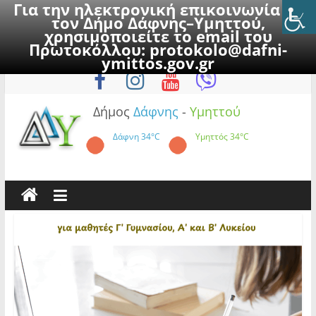
Για την ηλεκτρονική επικοινωνία με
τον Δήμο Δάφνης–Υμηττού,
χρησιμοποιείτε το email του
Πρωτοκόλλου:
protokolo@dafni-
Skip
Πέμπτη, 6 Αυγούστου 2026
ymittos.gov.gr
to
content
Δήμος
Δάφνης
-
Υμηττού
Δάφνη
34°C
Υμηττός
34°C