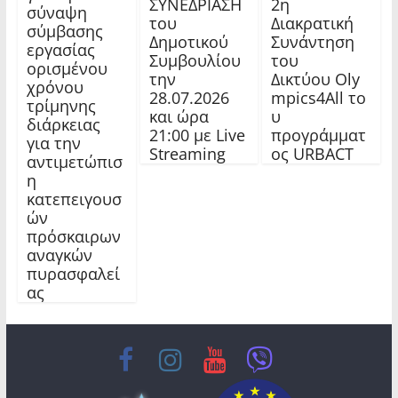
ΣΥΝΕΔΡΙΑΣΗ
2η
σύναψη
του
Διακρατική
σύμβασης
Δημοτικού
Συνάντηση
εργασίας
Συμβουλίου
του
ορισμένου
την
Δικτύου Oly
χρόνου
28.07.2026
mpics4All το
τρίμηνης
και ώρα
υ
διάρκειας
21:00 με Live
προγράμματ
για την
Streaming
ος URBACT
αντιμετώπισ
η
κατεπειγουσ
ών
πρόσκαιρων
αναγκών
πυρασφαλεί
ας