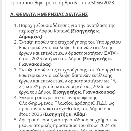
τροποποιήθηκε με το άρθρο 6 του ν.5056/2023.
Α. ΘΕΜΑΤΑ ΗΜΕΡΗΣΙΑΣ ΔΙΑΤΑΞΗΣ
Παροχή εξουσιοδότησης για την
ανάπλαση
της
περιοχής Λόφου Κοπανά
(Εισηγητής κ.
Δήμαρχος)
Ένταξη ποσών της επιχορήγησης του Υπουργείου
Εσωτερικών για «κάλυψη
δαπανών εκτέλεσης
έργων και επενδυτικών δραστηριοτήτων (ΣΑΤΑ)»
έτους 2025 σε έργα του Δήμου
(Εισηγητής κ.
Γιαννακούρας)
Ένταξη ποσών της επιχορήγησης του Υπουργείου
Εσωτερικών για «κάλυψη δαπανών εκτέλεσης
η
έργων και επενδυτικών δραστηριοτήτων ως 1
,
η
η
2
, και 3
μηνιαία κατανομή » έτους 2026
σε
έργα του Δήμου
(Εισηγητής κ. Γιαννακούρας)
Έγκριση υποχρεωτικής αναμόρφωσης
Ολοκληρωμένου Πλαισίου Δράσης (Ο.Π.Δ.), ως
προς τον πίνακα στοχοθεσίας του Δήμου οικ.
έτους 2026
(Εισηγητής κ. Αδάμ)
Λήψη απόφασης για την απόδοση σε χρήμα των
μέσων ατομικής προστασίας του έτους 2024 σε
δικαιούχους υπαλλήλους του Δήμου Δάφνης-