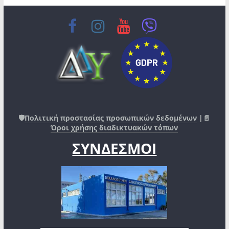
🛡️
Πολιτική προστασίας προσωπικών δεδομένων
|📄
Όροι χρήσης διαδικτυακών τόπων
ΣΥΝΔΕΣΜΟΙ