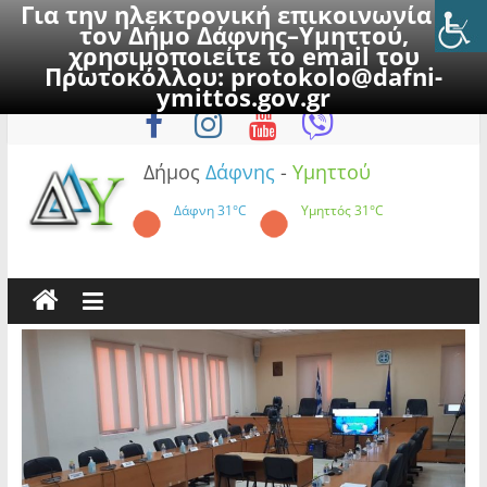
Για την ηλεκτρονική επικοινωνία με
τον Δήμο Δάφνης–Υμηττού,
χρησιμοποιείτε το email του
Πρωτοκόλλου:
protokolo@dafni-
Skip
Δευτέρα, 10 Αυγούστου 2026
ymittos.gov.gr
to
content
Δήμος
Δάφνης
-
Υμηττού
Δάφνη
31°C
Υμηττός
31°C