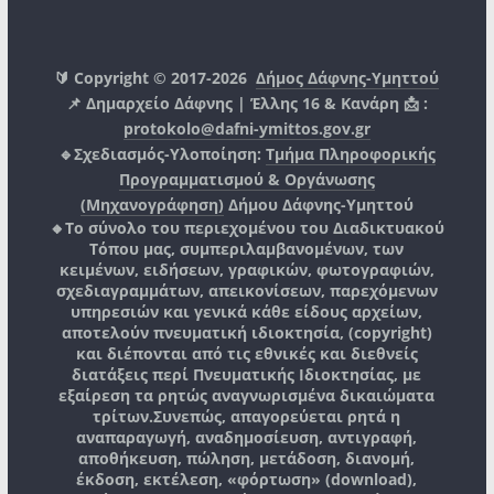
🔰 Copyright © 2017-2026
Δήμος Δάφνης-Υμηττού
📌 Δημαρχείο Δάφνης | Έλλης 16 & Κανάρη 📩 :
protokolo@dafni-ymittos.gov.gr
🔹Σχεδιασμός-Υλοποίηση:
Τμήμα Πληροφορικής
Προγραμματισμού & Οργάνωσης
(Μηχανογράφηση)
Δήμου Δάφνης-Υμηττού
🔸Το σύνολο του περιεχομένου του Διαδικτυακού
Τόπου μας, συμπεριλαμβανομένων, των
κειμένων, ειδήσεων, γραφικών, φωτογραφιών,
σχεδιαγραμμάτων, απεικονίσεων, παρεχόμενων
υπηρεσιών και γενικά κάθε είδους αρχείων,
αποτελούν πνευματική ιδιοκτησία, (copyright)
και διέπονται από τις εθνικές και διεθνείς
διατάξεις περί Πνευματικής Ιδιοκτησίας, με
εξαίρεση τα ρητώς αναγνωρισμένα δικαιώματα
τρίτων.
Συνεπώς, απαγορεύεται ρητά η
αναπαραγωγή, αναδημοσίευση, αντιγραφή,
αποθήκευση, πώληση, μετάδοση, διανομή,
έκδοση, εκτέλεση, «φόρτωση» (download),