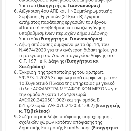
Υμηττού
(Εισηγητής κ. Γιαννακούρας)
ης
Α)Έγκριση 4ου ΑΠΕ και 1
Συμπληρωματικής
Σύμβασης Εργασιών (ΣΣΕ)και Β) έγκριση
αιτήματος παράτασης εργασιών του έργου:
«Ποιοτική αναβάθμιση και αναζωογόνηση
υποβαθμισμένων περιοχών Δήμου Δάφνης-
Υμηττού»
(Εισηγητής κ. Γιαννακούρας)
Λήψη απόφασης σύμφωνα με το άρ. 14, του
Ν.4674/2020 για την ανέγερση διδακτηρίου για
τη στέγαση του 7ου νηπιαγωγείου Δάφνης στο
Ο.Τ. 197 , Δ.Κ. Δάφνης
(Εισηγήτρια κα
Χατζηδάκη)
Έγκριση
της τροποποίησης του αρ.πρωτ.
5923/3-4-2026 Συμφωνητικού σύμφωνα με τον
1ο Συγκριτικό Πίνακα της υπηρεσίας με γενικό
τίτλο : ΑΣΦΑΛΙΣΤΡΑ ΜΕΤΑΦΟΡΙΚΩΝ ΜΕΣΩΝ– για
την ομάδα Α (κατά 1.454,89ευρώ-
ΑΛΕ:020.2420501.002) και την ομάδα Β
(515,22ευρώ- ΑΛΕ:070.2420501.002)
(Εισηγητής
κ. Τζιβελέκας)
Συζήτηση και λήψη απόφασης παραχώρησης
σχολικών χώρων κατόπιν απόφασης της
Δημοτικής Επιτροπής Εκπαίδευσης
(Εισηγήτρια