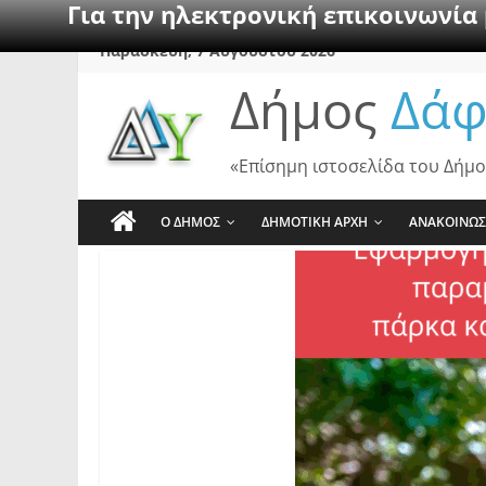
Για την ηλεκτρονική επικοινωνία
Skip
Παρασκευή, 7 Αυγούστου 2026
to
Δήμος
Δάφ
content
«Επίσημη ιστοσελίδα του Δήμο
Ο ΔΗΜΟΣ
ΔΗΜΟΤΙΚΗ ΑΡΧΗ
ΑΝΑΚΟΙΝΩΣ