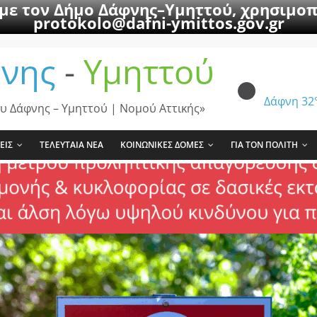
 με τον Δήμο Δάφνης–Υμηττού, χρησιμοπ
protokolo@dafni-ymittos.gov.gr
νης
-
Υμηττού
Δάφνη
32
υ Δάφνης – Υμηττού | Νομού Αττικής»
ΕΙΣ
ΤΕΛΕΥΤΑΙΑ ΝΕΑ
ΚΟΙΝΩΝΙΚΕΣ ΔΟΜΕΣ
ΓΙΑ ΤΟΝ ΠΟΛΙΤΗ