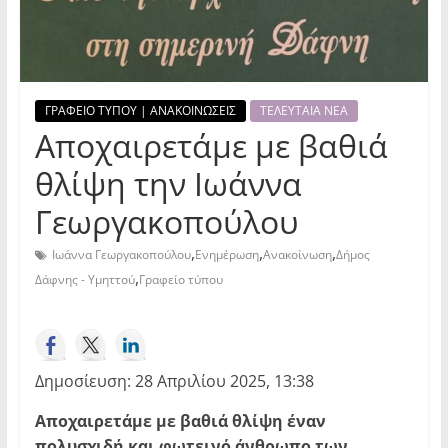
ΓΡΑΦΕΙΟ ΤΥΠΟΥ | ΑΝΑΚΟΙΝΩΣΕΙΣ
ΤΕΛΕΥΤΑΙΑ ΝΕΑ
Aποχαιρετάμε με βαθιά
θλίψη την Ιωάννα
Γεωργακοπούλου
,
,
,
Ιωάννα Γεωργακοπούλου
Ενημέρωση
Ανακοίνωση
Δήμος
,
Δάφνης - Υμηττού
Γραφείο τύπου
Δημοσίευση: 28 Απριλίου 2025, 13:38
A
ποχαιρετάμε με βαθιά θλίψη έναν
πολυσχιδή και φωτεινό άνθρωπο των