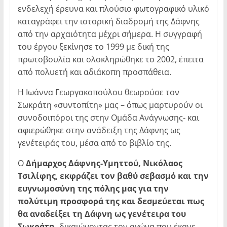
ενδελεχή έρευνα και πλούσιο φωτογραφικό υλικό
καταγράφει την ιστορική διαδρομή της Δάφνης
από την αρχαιότητα μέχρι σήμερα. Η συγγραφή
του έργου ξεκίνησε το 1999 με δική της
πρωτοβουλία και ολοκληρώθηκε το 2002, έπειτα
από πολυετή και αδιάκοπη προσπάθεια.
Η Ιωάννα Γεωργακοπούλου θεωρούσε τον
Σωκράτη «συντοπίτη» μας – όπως μαρτυρούν οι
συνοδοιπόροι της στην Ομάδα Ανάγνωσης- και
αφιερώθηκε στην ανάδειξη της Δάφνης ως
γενέτειράς του, μέσα από το βιβλίο της.
Ο
Δήμαρχος Δάφνης-Υμηττού, Νικόλαος
Τσιλίφης
,
εκφράζει τον βαθύ σεβασμό και την
ευγνωμοσύνη της πόλης μας για την
πολύτιμη προσφορά της και δεσμεύεται πως
θα αναδείξει τη Δάφνη ως γενέτειρα του
Σωκράτη,
δικαιώνοντας τον αγώνα που έκανε