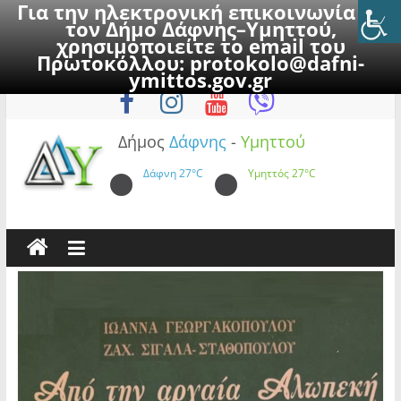
Για την ηλεκτρονική επικοινωνία με
τον Δήμο Δάφνης–Υμηττού,
χρησιμοποιείτε το email του
Πρωτοκόλλου:
protokolo@dafni-
Skip
Δευτέρα, 10 Αυγούστου 2026
ymittos.gov.gr
to
content
Δήμος
Δάφνης
-
Υμηττού
Δάφνη
27°C
Υμηττός
27°C