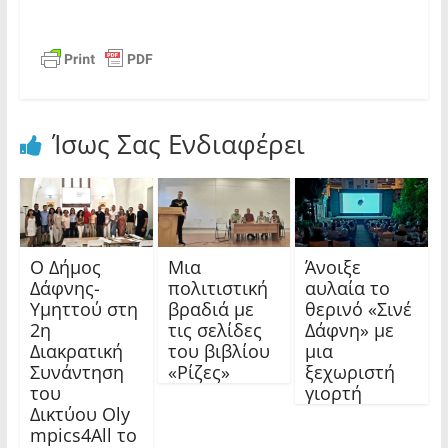
Ίσως Σας Ενδιαφέρει
Ο Δήμος
Μια
Άνοιξε
Δάφνης-
πολιτιστική
αυλαία το
Υμηττού στη
βραδιά με
θερινό «Σινέ
2η
τις σελίδες
Δάφνη» με
Διακρατική
του βιβλίου
μια
Συνάντηση
«Ρίζες»
ξεχωριστή
του
γιορτή
Δικτύου Oly
mpics4All το