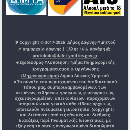
🔰 Copyright © 2017-2026
Δήμος Δάφνης-Υμηττού
📌 Δημαρχείο Δάφνης | Έλλης 16 & Κανάρη 📩 :
protokolo@dafni-ymittos.gov.gr
🔹Σχεδιασμός-Υλοποίηση:
Τμήμα Πληροφορικής
Προγραμματισμού & Οργάνωσης
(Μηχανογράφηση)
Δήμου Δάφνης-Υμηττού
🔸Το σύνολο του περιεχομένου του Διαδικτυακού
Τόπου μας, συμπεριλαμβανομένων, των
κειμένων, ειδήσεων, γραφικών, φωτογραφιών,
σχεδιαγραμμάτων, απεικονίσεων, παρεχόμενων
υπηρεσιών και γενικά κάθε είδους αρχείων,
αποτελούν πνευματική ιδιοκτησία, (copyright)
και διέπονται από τις εθνικές και διεθνείς
διατάξεις περί Πνευματικής Ιδιοκτησίας, με
εξαίρεση τα ρητώς αναγνωρισμένα δικαιώματα