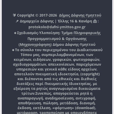
🔰 Copyright © 2017-2026
Δήμος Δάφνης-Υμηττού
📌 Δημαρχείο Δάφνης | Έλλης 16 & Κανάρη 📩 :
protokolo@dafni-ymittos.gov.gr
🔹Σχεδιασμός-Υλοποίηση:
Τμήμα Πληροφορικής
Προγραμματισμού & Οργάνωσης
(Μηχανογράφηση)
Δήμου Δάφνης-Υμηττού
🔸Το σύνολο του περιεχομένου του Διαδικτυακού
Τόπου μας, συμπεριλαμβανομένων, των
κειμένων, ειδήσεων, γραφικών, φωτογραφιών,
σχεδιαγραμμάτων, απεικονίσεων, παρεχόμενων
υπηρεσιών και γενικά κάθε είδους αρχείων,
αποτελούν πνευματική ιδιοκτησία, (copyright)
και διέπονται από τις εθνικές και διεθνείς
διατάξεις περί Πνευματικής Ιδιοκτησίας, με
εξαίρεση τα ρητώς αναγνωρισμένα δικαιώματα
τρίτων.
Συνεπώς, απαγορεύεται ρητά η
αναπαραγωγή, αναδημοσίευση, αντιγραφή,
αποθήκευση, πώληση, μετάδοση, διανομή,
έκδοση, εκτέλεση, «φόρτωση» (download),
μετάφραση, τροποποίηση με οποιονδήποτε