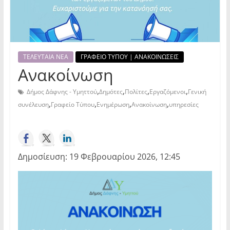
ΤΕΛΕΥΤΑΙΑ ΝΕΑ
ΓΡΑΦΕΙΟ ΤΥΠΟΥ | ΑΝΑΚΟΙΝΩΣΕΙΣ
Ανακοίνωση
,
,
,
,
Δήμος Δάφνης - Υμηττού
Δημότες
Πολίτες
Εργαζόμενοι
Γενική
,
,
,
,
συνέλευση
Γραφείο Τύπου
Ενημέρωση
Ανακοίνωση
υπηρεσίες
Δημοσίευση: 19 Φεβρουαρίου 2026, 12:45