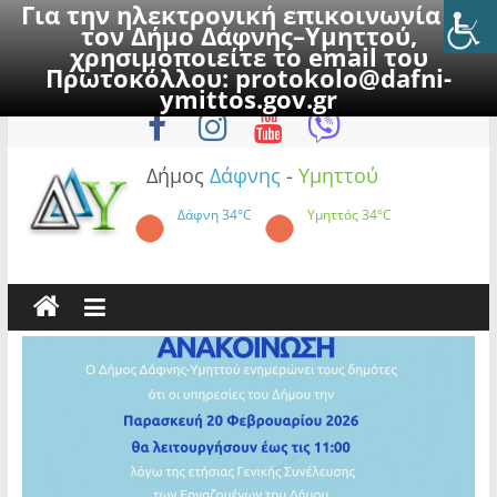
Για την ηλεκτρονική επικοινωνία με
τον Δήμο Δάφνης–Υμηττού,
χρησιμοποιείτε το email του
Πρωτοκόλλου:
protokolo@dafni-
Skip
Πέμπτη, 6 Αυγούστου 2026
ymittos.gov.gr
to
content
Δήμος
Δάφνης
-
Υμηττού
Δάφνη
34°C
Υμηττός
34°C