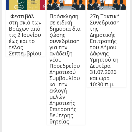
Φεστιβάλ
Πρόσκληση
27η Τακτική
στη σκιά των
σε ειδική
Συνεδρίαση
Βράχων από
δημόσια δια
της
τις 2 Ιουνίου
ζώσης
Δημοτικής
έως και το
συνεδρίαση
Επιτροπής
τέλος
για την
του Δήμου
Σεπτεμβρίου
ανάδειξη
Δάφνης-
νέου
Υμηττού τη
Προεδρείου
Δευτέρα
Δημοτικού
31.07.2026
Συμβουλίου
και ώρα
και την
10:30 π.μ.
εκλογή
μελών
Δημοτικής
Επιτροπής
δεύτερης
θητείας