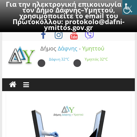
Για την ηλεκτρονική επικοινωνία με
τον Δήμο Δάφνης–Υμηττού,
χρησιμοποιείτε το email του
Πρωτοκόλλου:
protokolo@dafni-
Skip
Σάββατο, 8 Αυγούστου 2026
ymittos.gov.gr
to
content
Δήμος
Δάφνης
-
Υμηττού
Δάφνη
32°C
Υμηττός
32°C