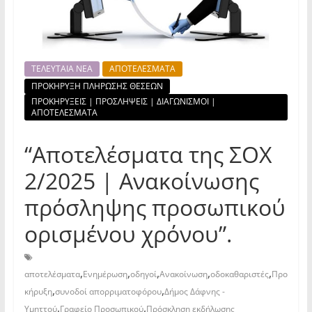
ΤΕΛΕΥΤΑΙΑ ΝΕΑ
ΑΠΟΤΕΛΕΣΜΑΤΑ
ΠΡΟΚΗΡΥΞΗ ΠΛΗΡΩΣΗΣ ΘΕΣΕΩΝ
ΠΡΟΚΗΡΥΞΕΙΣ | ΠΡΟΣΛΗΨΕΙΣ | ΔΙΑΓΩΝΙΣΜΟΙ |
ΑΠΟΤΕΛΕΣΜΑΤΑ
“Αποτελέσματα της ΣΟΧ
2/2025 | Ανακοίνωσης
πρόσληψης προσωπικού
ορισμένου χρόνου”.
,
,
,
,
,
αποτελέσματα
Ενημέρωση
οδηγοί
Ανακοίνωση
οδοκαθαριστές
Προ
,
,
κήρυξη
συνοδοί απορριματοφόρου
Δήμος Δάφνης -
,
,
Υμηττού
Γραφείο Προσωπικού
Πρόσκληση εκδήλωσης