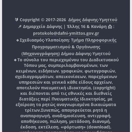
🔰 Copyright © 2017-2026
Δήμος Δάφνης-Υμηττού
📌 Δημαρχείο Δάφνης | Έλλης 16 & Κανάρη 📩 :
protokolo@dafni-ymittos.gov.gr
🔹Σχεδιασμός-Υλοποίηση:
Τμήμα Πληροφορικής
Προγραμματισμού & Οργάνωσης
(Μηχανογράφηση)
Δήμου Δάφνης-Υμηττού
🔸Το σύνολο του περιεχομένου του Διαδικτυακού
Τόπου μας, συμπεριλαμβανομένων, των
κειμένων, ειδήσεων, γραφικών, φωτογραφιών,
σχεδιαγραμμάτων, απεικονίσεων, παρεχόμενων
υπηρεσιών και γενικά κάθε είδους αρχείων,
αποτελούν πνευματική ιδιοκτησία, (copyright)
και διέπονται από τις εθνικές και διεθνείς
διατάξεις περί Πνευματικής Ιδιοκτησίας, με
εξαίρεση τα ρητώς αναγνωρισμένα δικαιώματα
τρίτων.
Συνεπώς, απαγορεύεται ρητά η
αναπαραγωγή, αναδημοσίευση, αντιγραφή,
αποθήκευση, πώληση, μετάδοση, διανομή,
έκδοση, εκτέλεση, «φόρτωση» (download),