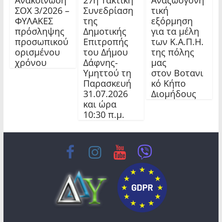
ΣΟΧ 3/2026 –
Συνεδρίαση
τική
ΦΥΛΑΚΕΣ
της
εξόρμηση
πρόσληψης
Δημοτικής
για τα μέλη
προσωπικού
Επιτροπής
των Κ.Α.Π.Η.
ορισμένου
του Δήμου
της πόλης
χρόνου
Δάφνης-
μας
Υμηττού τη
στον Βοτανι
Παρασκευή
κό Κήπο
31.07.2026
Διομήδους
και ώρα
10:30 π.μ.