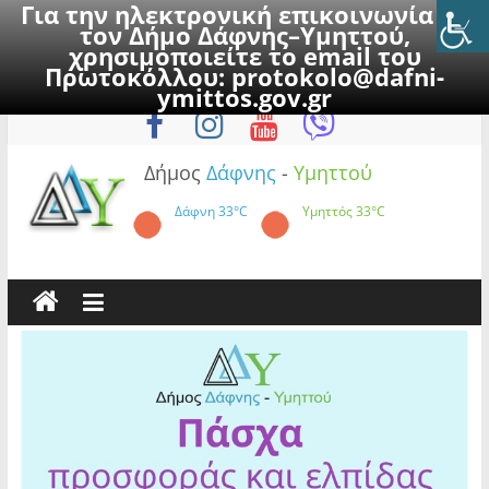
Για την ηλεκτρονική επικοινωνία με
τον Δήμο Δάφνης–Υμηττού,
χρησιμοποιείτε το email του
Πρωτοκόλλου:
protokolo@dafni-
Skip
Κυριακή, 9 Αυγούστου 2026
ymittos.gov.gr
to
content
Δήμος
Δάφνης
-
Υμηττού
Δάφνη
33°C
Υμηττός
33°C