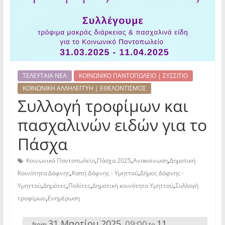
ΤΕΛΕΥΤΑΙΑ ΝΕΑ
ΚΟΙΝΩΝΙΚΟ ΠΑΝΤΟΠΩΛΕΙΟ | ΣΥΣΣΙΤΙΟ
ΚΟΙΝΩΝΙΚΗ ΑΛΛΗΛΕΓΓΥΗ | ΕΘΕΛΟΝΤΙΣΜΟΣ
Συλλογή τροφίμων και
πασχαλινών ειδών για το
Πάσχα
,
,
,
Κοινωνικό Παντοπωλείο
Πάσχα 2025
Ανακοίνωση
Δημοτική
,
,
Κοινότητα Δάφνης
Καπή Δάφνης - Υμηττού
Δήμος Δάφνης -
,
,
,
,
Υμηττού
Δημότες
Πολίτες
Δημοτική κοινότητα Υμηττού
Συλλογή
,
τροφίμων
Ενημέρωση
31 Μαρτίου 2025
11
09:00
,
from
to