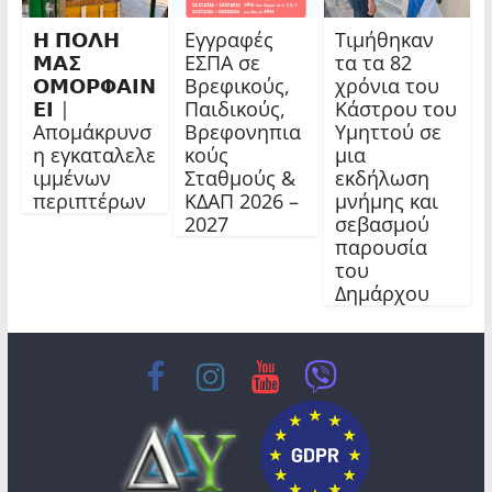
𝝜 𝝥𝝤𝝠𝝜
Εγγραφές
Τιμήθηκαν
𝝡𝝖𝝨
ΕΣΠΑ σε
τα τα 82
𝝤𝝡𝝤𝝦𝝫𝝖𝝞𝝢
Βρεφικούς,
χρόνια του
𝝚𝝞 |
Παιδικούς,
Κάστρου του
Απομάκρυνσ
Βρεφονηπια
Υμηττού σε
η εγκαταλελε
κούς
μια
ιμμένων
Σταθμούς &
εκδήλωση
περιπτέρων
ΚΔΑΠ 2026 –
μνήμης και
2027
σεβασμού
παρουσία
του
Δημάρχου