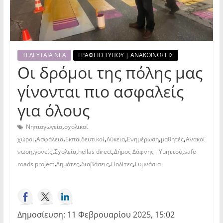
ΤΕΛΕΥΤΑΙΑ ΝΕΑ
ΓΡΑΦΕΙΟ ΤΥΠΟΥ | ΑΝΑΚΟΙΝΩΣΕΙΣ
Οι δρόμοι της πόλης μας
γίνονται πιο ασφαλείς
για όλους
,
Νηπιαγωγεία
σχολικοί
,
,
,
,
,
,
χώροι
Ασφάλεια
Εκπαιδευτικοί
Λύκεια
Ενημέρωση
μαθητές
Ανακοί
,
,
,
,
,
νωση
γονείς
Σχολεία
hellas direct
Δήμος Δάφνης - Υμηττού
safe
,
,
,
,
roads project
Δημότες
διαβάσεις
Πολίτες
Γυμνάσια
Δημοσίευση: 11 Φεβρουαρίου 2025, 15:02