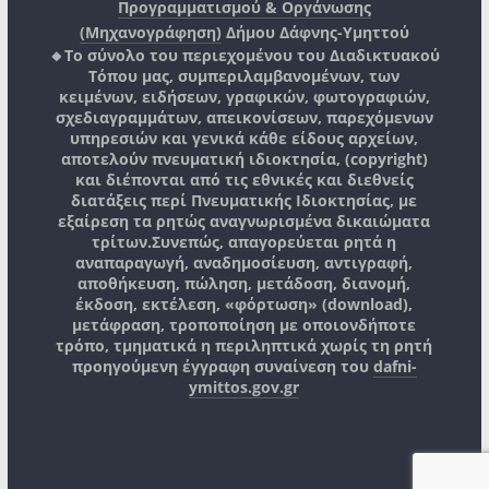
Προγραμματισμού & Οργάνωσης
(Μηχανογράφηση)
Δήμου Δάφνης-Υμηττού
🔸Το σύνολο του περιεχομένου του Διαδικτυακού
Τόπου μας, συμπεριλαμβανομένων, των
κειμένων, ειδήσεων, γραφικών, φωτογραφιών,
σχεδιαγραμμάτων, απεικονίσεων, παρεχόμενων
υπηρεσιών και γενικά κάθε είδους αρχείων,
αποτελούν πνευματική ιδιοκτησία, (copyright)
και διέπονται από τις εθνικές και διεθνείς
διατάξεις περί Πνευματικής Ιδιοκτησίας, με
εξαίρεση τα ρητώς αναγνωρισμένα δικαιώματα
τρίτων.
Συνεπώς, απαγορεύεται ρητά η
αναπαραγωγή, αναδημοσίευση, αντιγραφή,
αποθήκευση, πώληση, μετάδοση, διανομή,
έκδοση, εκτέλεση, «φόρτωση» (download),
μετάφραση, τροποποίηση με οποιονδήποτε
τρόπο, τμηματικά η περιληπτικά χωρίς τη ρητή
προηγούμενη έγγραφη συναίνεση του
dafni-
ymittos.gov.gr