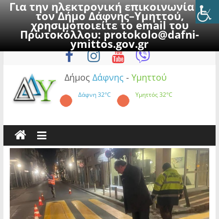
Για την ηλεκτρονική επικοινωνία με
τον Δήμο Δάφνης–Υμηττού,
χρησιμοποιείτε το email του
Πρωτοκόλλου:
protokolo@dafni-
Skip
Παρασκευή, 7 Αυγούστου 2026
ymittos.gov.gr
to
content
Δήμος
Δάφνης
-
Υμηττού
Δάφνη
32°C
Υμηττός
32°C