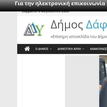
Για την ηλεκτρονική επικοινωνία
Skip
Σάββατο, 8 Αυγούστου 2026
to
Δήμος
Δάφ
content
«Επίσημη ιστοσελίδα του Δήμο
Ο ΔΗΜΟΣ
ΔΗΜΟΤΙΚΗ ΑΡΧΗ
ΑΝΑΚΟΙΝΩΣ