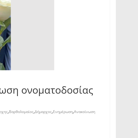
λωση ονοματοδοσίας
,
,
,
,
ρχης
Βαρθολομαίος
Δήμαρχος
Ενημέρωση
Ανακοίνωση