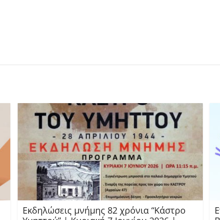
Εκδηλώσεις μνήμης 82 χρόνια “Κάστρο
Ε