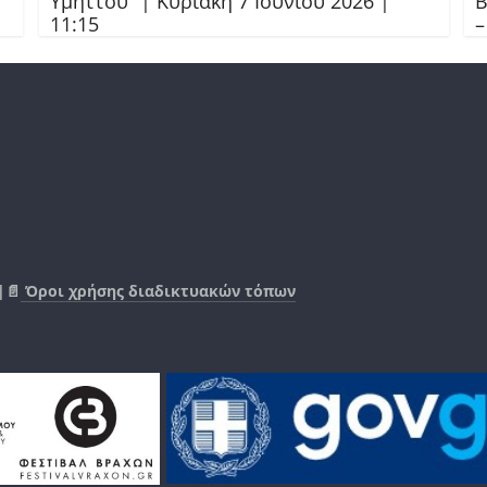
Υμηττού” | Κυριακή 7 Ιουνίου 2026 |
Β
11:15
–
|📄
Όροι χρήσης διαδικτυακών τόπων