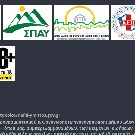
tokolo@dafni-ymittos.gov.gr
Προγραμματισμού & Οργάνωσης (Μηχανογράφηση)
Δήμου Δάφν
ύ Τόπου μας, συμπεριλαμβανομένων, των κειμένων, ειδήσεων
 κάθε είδους αρχείων, αποτελούν πνευματική ιδιοκτησία, (co