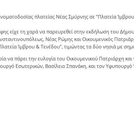
νοματοδοσίας πλατείας Νέας Σμύρνης σε “Πλατεία Ίμβρου
φης είχε τη χαρά να παρευρεθεί στην εκδήλωση του Δήμου
σταντινουπόλεως, Νέας Ρώμης και Οικουμενικός Πατριάρχη
Πλατεία Ίμβρου & Τενέδου”, τιμώντας τα δύο νησιά με σημα
ρία να πάρει την ευλογία του Οικουμενικού Πατριάρχη κα
υπουργό Εσωτερικών, Βασίλειο Σπανάκη, και τον Υφυπουργ