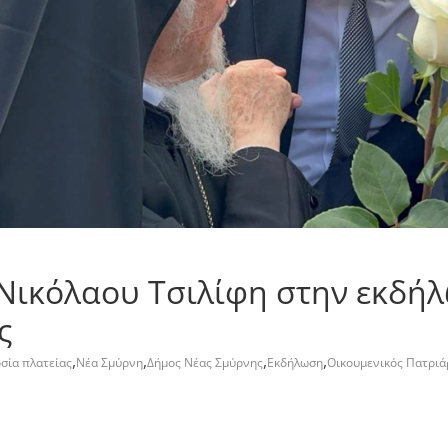
Νικόλαου Τσιλίφη στην εκδή
ς
,
,
,
,
σία πλατείας
Νέα Σμύρνη
Δήμος Νέας Σμύρνης
Εκδήλωση
Οικουμενικός Πατριά