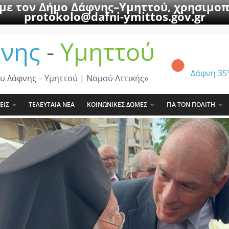
 με τον Δήμο Δάφνης–Υμηττού, χρησιμοπ
protokolo@dafni-ymittos.gov.gr
νης
-
Υμηττού
Δάφνη
35
υ Δάφνης – Υμηττού | Νομού Αττικής»
ΕΙΣ
ΤΕΛΕΥΤΑΙΑ ΝΕΑ
ΚΟΙΝΩΝΙΚΕΣ ΔΟΜΕΣ
ΓΙΑ ΤΟΝ ΠΟΛΙΤΗ