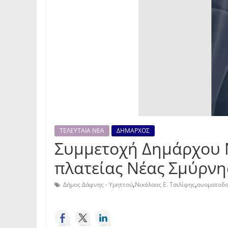
ΤΕΛΕΥΤΑΙΑ ΝΕΑ
ΔΗΜΑΡΧΟΣ
Συμμετοχή Δημάρχου 
πλατείας Νέας Σμύρνη
,
,
Δήμος Δάφνης - Υμηττού
Νικόλαος Ε. Τσιλίφης
ονοματοδο