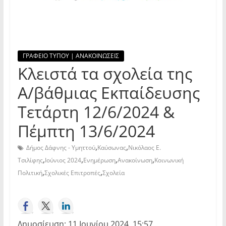
ΓΡΑΦΕΙΟ ΤΥΠΟΥ | ΑΝΑΚΟΙΝΩΣΕΙΣ
Κλειστά τα σχολεία της
Α/βάθμιας Εκπαίδευσης
Τετάρτη 12/6/2024 &
Πέμπτη 13/6/2024
,
,
Δήμος Δάφνης - Υμηττού
Καύσωνας
Νικόλαος Ε.
,
,
,
,
Τσιλίφης
Ιούνιος 2024
Ενημέρωση
Ανακοίνωση
Κοινωνική
,
,
Πολιτική
Σχολικές Επιτροπές
Σχολεία
Δημοσίευση: 11 Ιουνίου 2024, 15:57