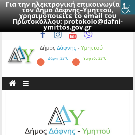
Για την ηλεκτρονική επικοινωνία με
τον Δήμο Δάφνης–Υμηττού,
χρησιμοποιείτε το email του
Πρωτοκόλλου:
protokolo@dafni-
Skip
Σάββατο, 8 Αυγούστου 2026
ymittos.gov.gr
to
content
Δήμος
Δάφνης
-
Υμηττού
Δάφνη
33°C
Υμηττός
33°C