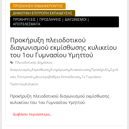
ΠΡΟΣΚΛΗΣΗ ΕΝΔΙΑΦΕΡΟΝΤΟΣ
ΔΗΜΟΤΙΚΗ ΕΠΙΤΡΟΠΗ ΕΚΠΑΙΔΕΥΣΗΣ
ΠΡΟΚΗΡΥΞΕΙΣ | ΠΡΟΣΛΗΨΕΙΣ | ΔΙΑΓΩΝΙΣΜΟΙ |
ΑΠΟΤΕΛΕΣΜΑΤΑ
Προκήρυξη πλειοδοτικού
διαγωνισμού εκμίσθωσης κυλικείου
του 1ου Γυμνασίου Υμηττού
Πλειοδοτικός Δημόσιος
,
,
,
,
,
Διαγωνισμός
Εκμίσθωση
Ενημέρωση
Ανακοίνωση
Προκήρυξη
Σχολ
,
,
ικές Επιτροπές
Δευτεροβάθμια Εκπαίδευση
1ο Γυμνάσιο
,
Υμηττού
Κυλικείο
Προκήρυξη πλειοδοτικού διαγωνισμού εκμίσθωσης
κυλικείου του 1ου Γυμνασίου Υμηττού
Διαβάστε περισσότερα...