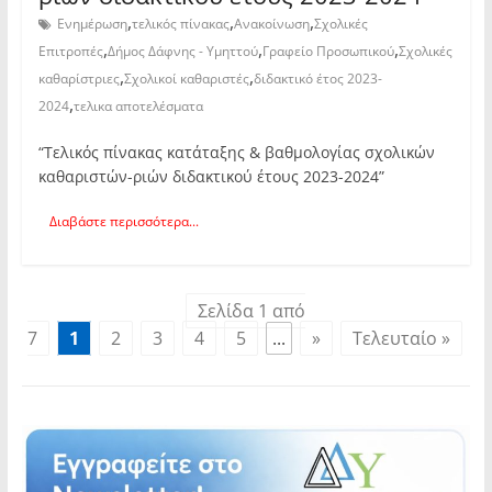
,
,
,
Ενημέρωση
τελικός πίνακας
Ανακοίνωση
Σχολικές
,
,
,
Επιτροπές
Δήμος Δάφνης - Υμηττού
Γραφείο Προσωπικού
Σχολικές
,
,
καθαρίστριες
Σχολικοί καθαριστές
διδακτικό έτος 2023-
,
2024
τελικα αποτελέσματα
“Τελικός πίνακας κατάταξης & βαθμολογίας σχολικών
καθαριστών-ριών διδακτικού έτους 2023-2024”
Διαβάστε περισσότερα...
Σελίδα 1 από
7
1
2
3
4
5
...
»
Τελευταίο »