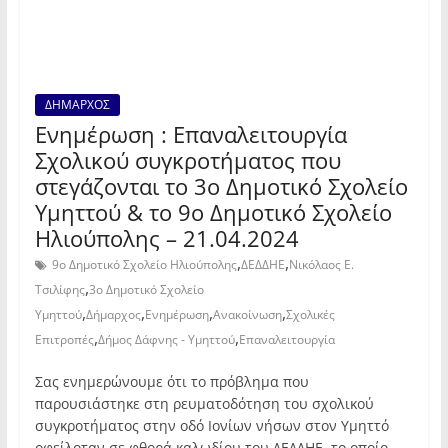
ΔΗΜΑΡΧΟΣ
Ενημέρωση : Επαναλειτουργία
Σχολικού συγκροτήματος που
στεγάζονται το 3ο Δημοτικό Σχολείο
Υμηττού & το 9ο Δημοτικό Σχολείο
Ηλιούπολης – 21.04.2024
,
,
9ο Δημοτικό Σχολείο Ηλιούπολης
ΔΕΔΔΗΕ
Νικόλαος Ε.
,
Τσιλίφης
3ο Δημοτικό Σχολείο
,
,
,
,
Υμηττού
Δήμαρχος
Ενημέρωση
Ανακοίνωση
Σχολικές
,
,
Επιτροπές
Δήμος Δάφνης - Υμηττού
Επαναλειτουργία
Σας ενημερώνουμε ότι το πρόβλημα που
παρουσιάστηκε στη ρευματοδότηση του σχολικού
συγκροτήματος στην οδό Ιονίων νήσων στον Υμηττό
οφείλοταν σε φθορά καλωδίου του ΔΕΔΔΗΕ, το οποίο