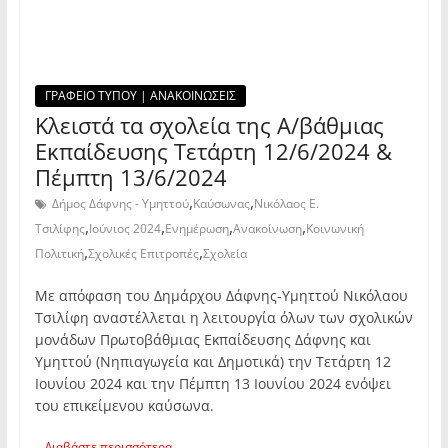
ΓΡΑΦΕΙΟ ΤΥΠΟΥ | ΑΝΑΚΟΙΝΩΣΕΙΣ
Κλειστά τα σχολεία της Α/βάθμιας
Εκπαίδευσης Τετάρτη 12/6/2024 &
Πέμπτη 13/6/2024
,
,
Δήμος Δάφνης - Υμηττού
Καύσωνας
Νικόλαος Ε.
,
,
,
,
Τσιλίφης
Ιούνιος 2024
Ενημέρωση
Ανακοίνωση
Κοινωνική
,
,
Πολιτική
Σχολικές Επιτροπές
Σχολεία
Με απόφαση του Δημάρχου Δάφνης-Υμηττού Νικόλαου
Τσιλίφη αναστέλλεται η λειτουργία όλων των σχολικών
μονάδων Πρωτοβάθμιας Εκπαίδευσης Δάφνης και
Υμηττού (Νηπιαγωγεία και Δημοτικά) την Τετάρτη 12
Ιουνίου 2024 και την Πέμπτη 13 Ιουνίου 2024 ενόψει
του επικείμενου καύσωνα.
Διαβάστε περισσότερα...