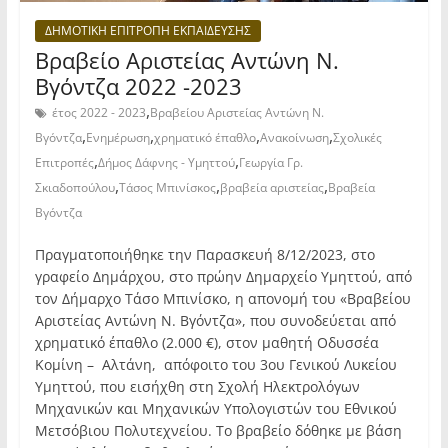
ΔΗΜΟΤΙΚΗ ΕΠΙΤΡΟΠΗ ΕΚΠΑΙΔΕΥΣΗΣ
Βραβείο Αριστείας Αντώνη Ν.
Βγόντζα 2022 -2023
,
έτος 2022 - 2023
Βραβείου Αριστείας Αντώνη Ν.
,
,
,
,
Βγόντζα
Ενημέρωση
χρηματικό έπαθλο
Ανακοίνωση
Σχολικές
,
,
Επιτροπές
Δήμος Δάφνης - Υμηττού
Γεωργία Γρ.
,
,
,
Σκιαδοπούλου
Τάσος Μπινίσκος
βραβεία αριστείας
Βραβεία
Βγόντζα
Πραγματοποιήθηκε την Παρασκευή 8/12/2023, στο
γραφείο Δημάρχου, στο πρώην Δημαρχείο Υμηττού, από
τον Δήμαρχο Τάσο Μπινίσκο, η απονομή του «Βραβείου
Αριστείας Αντώνη Ν. Βγόντζα», που συνοδεύεται από
χρηματικό έπαθλο (2.000 €), στον μαθητή Οδυσσέα
Κομίνη – Αλτάνη, απόφοιτο του 3ου Γενικού Λυκείου
Υμηττού, που εισήχθη στη Σχολή Ηλεκτρολόγων
Μηχανικών και Μηχανικών Υπολογιστών του Εθνικού
Μετσόβιου Πολυτεχνείου. Το βραβείο δόθηκε με βάση