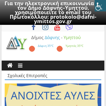
Για την ηλεκτρονική επικοινωνία με
τον Δήμο Δάφνης–Υμηττού,
χρησιμοποιείτε το email του
Πρωτοκόλλου:
protokolo@dafni-
Skip
Σάββατο, 8 Αυγούστου 2026
ymittos.gov.gr
to
content
Δήμος
Δάφνης
-
Υμηττού
Δάφνη
35°C
Υμηττός
35°C
Σχολικές Επιτροπές