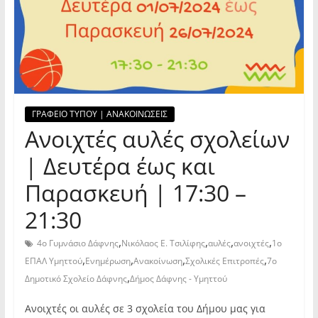
ΓΡΑΦΕΙΟ ΤΥΠΟΥ | ΑΝΑΚΟΙΝΩΣΕΙΣ
Ανοιχτές αυλές σχολείων
| Δευτέρα έως και
Παρασκευή | 17:30 –
21:30
,
,
,
,
4ο Γυμνάσιο Δάφνης
Νικόλαος Ε. Τσιλίφης
αυλές
ανοιχτές
1ο
,
,
,
,
ΕΠΑΛ Υμηττού
Ενημέρωση
Ανακοίνωση
Σχολικές Επιτροπές
7ο
,
Δημοτικό Σχολείο Δάφνης
Δήμος Δάφνης - Υμηττού
Ανοιχτές οι αυλές σε 3 σχολεία του Δήμου μας για