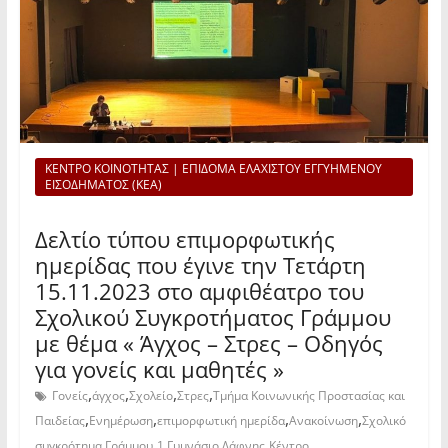
ΚΕΝΤΡΟ ΚΟΙΝΟΤΗΤΑΣ | ΕΠΙΔΟΜΑ ΕΛΑΧΙΣΤΟΥ ΕΓΓΥΗΜΕΝΟΥ
ΕΙΣΟΔΗΜΑΤΟΣ (ΚΕΑ)
Δελτίο τύπου επιμορφωτικής
ημερίδας που έγινε την Τετάρτη
15.11.2023 στο αμφιθέατρο του
Σχολικού Συγκροτήματος Γράμμου
με θέμα « Άγχος – Στρες – Οδηγός
για γονείς και μαθητές »
,
,
,
,
Γονείς
άγχος
Σχολείο
Στρες
Τμήμα Κοινωνικής Προστασίας και
,
,
,
,
Παιδείας
Ενημέρωση
επιμορφωτική ημερίδα
Ανακοίνωση
Σχολικό
,
,
συγκρότημα Γράμμου
1 Γυμνάσιο Δάφνης
Κέντρο