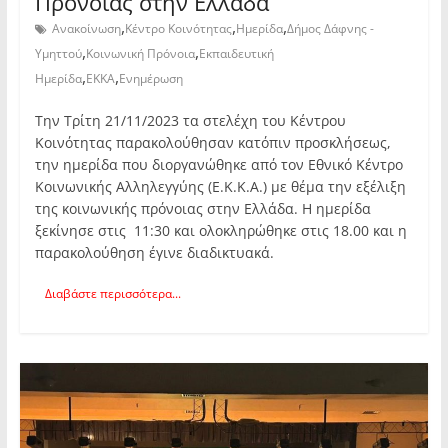
Πρόνοιας στην Ελλάδα
,
,
,
Ανακοίνωση
Κέντρο Κοινότητας
Ημερίδα
Δήμος Δάφνης -
,
,
Υμηττού
Κοινωνική Πρόνοια
Εκπαιδευτική
,
,
Ημερίδα
ΕΚΚΑ
Ενημέρωση
Την Τρίτη 21/11/2023 τα στελέχη του Κέντρου
Κοινότητας παρακολούθησαν κατόπιν προσκλήσεως,
την ημερίδα που διοργανώθηκε από τον Εθνικό Κέντρο
Κοινωνικής Αλληλεγγύης (Ε.Κ.Κ.Α.) με θέμα την εξέλιξη
της κοινωνικής πρόνοιας στην Ελλάδα. Η ημερίδα
ξεκίνησε στις 11:30 και ολοκληρώθηκε στις 18.00 και η
παρακολούθηση έγινε διαδικτυακά.
Διαβάστε περισσότερα...