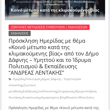
ΖΩΝΤΑΝΕΣ ΜΕΤΑΔΟΣΕΙΣ ΣΥΜΒΟΥΛΙΩΝ | ΕΚΔΗΛΩΣΕΩΝ
ΕΚΔΗΛΩΣΕΙΣ
Πρόσκληση Ημερίδας με θέμα
«Κοινό μέτωπο κατά της
κλιμακούμενης βίας» από τον Δήμο
Δάφνης – Υμηττού και το Ίδρυμα
Πολιτισμού & Εκπαίδευσης
“ΑΝΔΡΕΑΣ ΛΕΝΤΑΚΗΣ”
,
,
,
Ημερίδα
Πολιτισμός
Δήμος Δάφνης - Υμηττού
live
,
streaming
ζωντανή
,
,
,
,
μετάδοση
Εκδήλωση
LiveStreaming
Ενημέρωση
Ίδρυμα Ανδρέας
,
,
,
Λεντάκης
Ανακοίνωση
κλιμακούμενη βία
Μουσείο Μπουζιάνη
Πρόσκληση Ημερίδας με θέμα «Κοινό μέτωπο κατά της