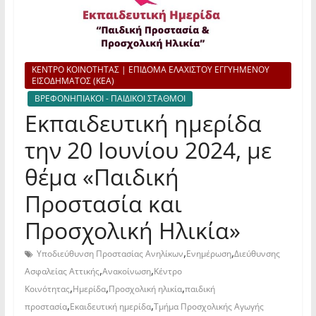
ΚΕΝΤΡΟ ΚΟΙΝΟΤΗΤΑΣ | ΕΠΙΔΟΜΑ ΕΛΑΧΙΣΤΟΥ ΕΓΓΥΗΜΕΝΟΥ
ΕΙΣΟΔΗΜΑΤΟΣ (ΚΕΑ)
ΒΡΕΦΟΝΗΠΙΑΚΟΙ - ΠΑΙΔΙΚΟΙ ΣΤΑΘΜΟΙ
Εκπαιδευτική ημερίδα
την 20 Ιουνίου 2024, με
θέμα «Παιδική
Προστασία και
Προσχολική Ηλικία»
,
,
Υποδιεύθυνση Προστασίας Ανηλίκων
Ενημέρωση
Διεύθυνσης
,
,
Ασφαλείας Αττικής
Ανακοίνωση
Κέντρο
,
,
,
Κοινότητας
Ημερίδα
Προσχολική ηλικία
παιδική
,
,
προστασία
Εκαιδευτική ημερίδα
Τμήμα Προσχολικής Αγωγής