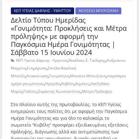
ΚΕΠ ΥΓΕΙΑΣ ΔΑΦΝΗΣ - ΥΜΗΤΤΟΥ
ΜΟΥΣΕΙΟ ΜΠΟΥΖΙΑΝΗ
Δελτίο Τύπου Ημερίδας
«Γονιμότητα: Προκλήσεις και Μέτρα
πρόληψης» με αφορμή την
Παγκόσμια Ημέρα Γονιμότητας |
Σάββατο 15 Ιουνίου 2024
,
,
ΚΕΠ Υγείας Δάφνης - Υμηττού
Νικόλαος Ε. Τσιλίφης
Ανδριάννα
,
,
Μαγγίτα
Ενημέρωση
Σονίλα-Βασιλική
,
,
,
,
Μπούζη
Ανακοίνωση
Γονιμότητα
Μουσείο Μπουζιάνη
παγκόσμια
,
,
,
,
ημέρα γονιμότητας
Ημερίδα
Κυβέλη
Δημότες
Χατζηδάκη
,
,
,
Μαρία
Πολίτες
Σαμάντης Κωνσταντίνος
Μέτρα Πρόληψης
Στο πλαίσιο αυτής της πρωτοβουλίας, το ΚΕΠ Υγείας
ενημερώνει τους πολίτες ότι με αφορμή την Παγκόσμια
Ημέρα Γονιμότητας και για όλο το καλοκαίρι το
σωματείο “Κυβέλη” προσφέρει εξειδικευμένες εξετάσεις
πρόληψης, διάγνωσης αλλά και αντιμετώπισης των
δυσχερειών της γονιμότητας, δωρεάν ραντεβού με