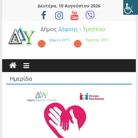
Skip
Δευτέρα, 10 Αυγούστου 2026
to
content
Δήμος
Δάφνης
-
Υμηττού
Δάφνη
33°C
Υμηττός
33°C
Ημερίδα