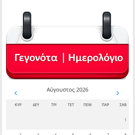
Αύγουστος 2026
ΚΥΡ
ΔΕΥ
ΤΡΊ
ΤΕΤ
ΠΈΜ
ΠΑΡ
ΣΆΒ
1
2
3
4
5
6
7
8