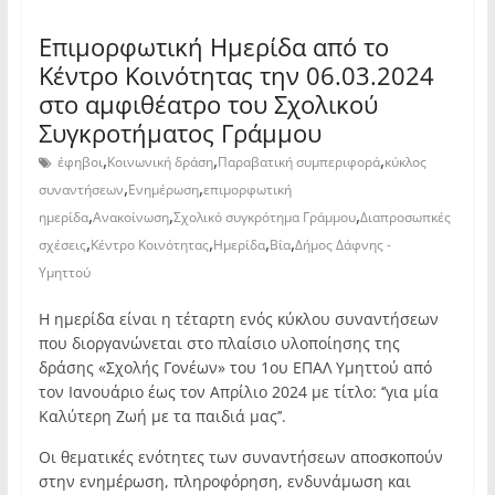
Επιμορφωτική Ημερίδα από το
Κέντρο Κοινότητας την 06.03.2024
στο αμφιθέατρο του Σχολικού
Συγκροτήματος Γράμμου
,
,
,
έφηβοι
Κοινωνική δράση
Παραβατική συμπεριφορά
κύκλος
,
,
συναντήσεων
Ενημέρωση
επιμορφωτική
,
,
,
ημερίδα
Ανακοίνωση
Σχολικό συγκρότημα Γράμμου
Διαπροσωπκές
,
,
,
,
σχέσεις
Κέντρο Κοινότητας
Ημερίδα
Βία
Δήμος Δάφνης -
Υμηττού
Η ημερίδα είναι η τέταρτη ενός κύκλου συναντήσεων
που διοργανώνεται στο πλαίσιο υλοποίησης της
δράσης «Σχολής Γονέων» του 1ου ΕΠΑΛ Υμηττού από
τον Ιανουάριο έως τον Απρίλιο 2024 με τίτλο: ‘’για μία
Καλύτερη Ζωή με τα παιδιά μας’’.
Οι θεματικές ενότητες των συναντήσεων αποσκοπούν
στην ενημέρωση, πληροφόρηση, ενδυνάμωση και