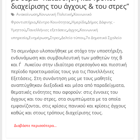
διαχείρισης του άγχους & του στρες”
,
,
Ανακοίνωση
Κονωνική Πολιτική
Κοινωνικό
,
,
,
Φροντιστήριο
Κέντρο Κοινότητας
Ημερίδα
Δήμος Δάφνης -
,
,
,
Υμηττού
Πανελλήνιες εξετάσεις
άγχος
Κοινωνική
,
,
,
,
υπηρεσία
Ενημέρωση
Στρες
Δελτίο τύπου
7ο Δημοτικό Σχολείο
Το σεμινάριο υλοποιήθηκε με στόχο την υποστήριξη,
ενδυνάμωση και συμβουλευτική των μαθητών της Β΄
και Γ΄ Λυκείου στην ιδιαίτερα στρεσογόνο και πιεστική
περίοδο προετοιμασίας τους για τις Πανελλήνιες
Εξετάσεις. Στη συνάντηση μας με τους μαθητές
αναπτύχθηκαν διεξοδικά και μέσα από παραδείγματα,
θεματικές ενότητες που αφορούν: στις έννοιες του
άγχους και του στρες, στα συμπτώματα με τα οποία
εμφανίζονται, στις κρίσεις πανικού και κρίσεις άγχους
καθώς και στους τρόπους διαχείρισης τους.
Διαβάστε περισσότερα...