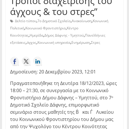
Τρόποι διαχείρισης του
άγχους & του στρες”
,
,
,
Δελτίο τύπου
7ο Δημοτικό Σχολείο
Ανακοίνωση
Κονωνική
,
,
Πολιτική
Κοινωνικό Φροντιστήριο
Κέντρο
,
,
,
Κοινότητας
Ημερίδα
Δήμος Δάφνης - Υμηττού
Πανελλήνιες
,
,
,
,
εξετάσεις
άγχος
Κοινωνική υπηρεσία
Ενημέρωση
Στρες
Δημοσίευση: 20 Δεκεμβρίου 2023, 12:01
Πραγματοποιήθηκε τη Δευτέρα 18/12/2023, ώρες
18:00 – 21:30, σε συνεργασία με το Κοινωνικό
Φροντιστήριο Δήμου Δάφνης – Υμηττού, στο 7
ο
Δημοτικό Σχολείο Δάφνης, επιμορφωτικό
σεμινάριο στους μαθητές της Β΄ και Γ΄ Λυκείου
του Κοινωνικού Φροντιστηρίου του Δήμου μας
από την Ψυχολόγο του Κέντρου Κοινότητας