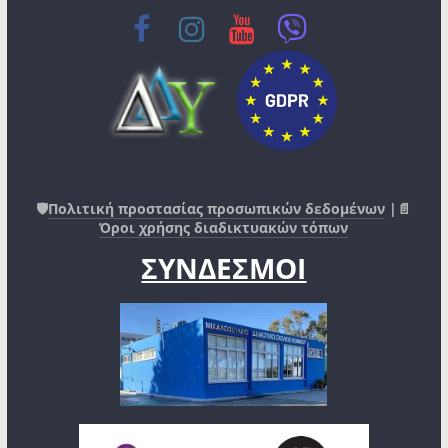
🛡️
Πολιτική προστασίας προσωπικών δεδομένων
|📄
Όροι χρήσης διαδικτυακών τόπων
ΣΥΝΔΕΣΜΟΙ