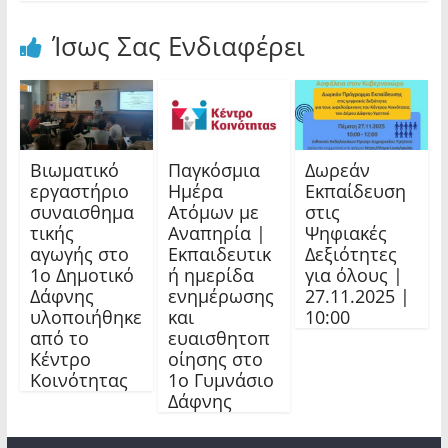
Ίσως Σας Ενδιαφέρει
Βιωματικό
Παγκόσμια
Δωρεάν
εργαστήριο
Ημέρα
Εκπαίδευση
συναισθημα
Ατόμων με
στις
τικής
Αναπηρία |
Ψηφιακές
αγωγής στο
Εκπαιδευτικ
Δεξιότητες
1ο Δημοτικό
ή ημερίδα
για όλους |
Δάφνης
ενημέρωσης
27.11.2025 |
υλοποιήθηκε
και
10:00
από το
ευαισθητοπ
Κέντρο
οίησης στο
Κοινότητας
1ο Γυμνάσιο
Δάφνης