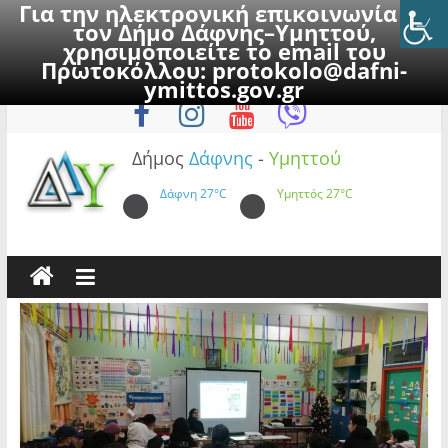
Για την ηλεκτρονική επικοινωνία με
τον Δήμο Δάφνης–Υμηττού,
χρησιμοποιείτε το email του
Πρωτοκόλλου:
protokolo@dafni-
Skip
Παρασκευή, 7 Αυγούστου 2026
ymittos.gov.gr
to
content
Δήμος
Δάφνης
-
Υμηττού
Δάφνη
27°C
Υμηττός
27°C