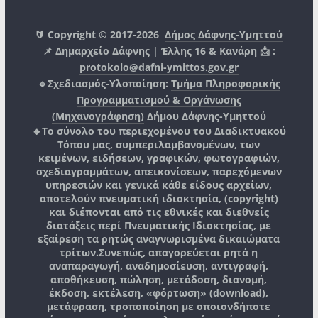
🔰 Copyright © 2017-2026
Δήμος Δάφνης-Υμηττού
📌 Δημαρχείο Δάφνης | Έλλης 16 & Κανάρη 📩 :
protokolo@dafni-ymittos.gov.gr
🔹Σχεδιασμός-Υλοποίηση:
Τμήμα Πληροφορικής
Προγραμματισμού & Οργάνωσης
(Μηχανογράφηση)
Δήμου Δάφνης-Υμηττού
🔸Το σύνολο του περιεχομένου του Διαδικτυακού
Τόπου μας, συμπεριλαμβανομένων, των
κειμένων, ειδήσεων, γραφικών, φωτογραφιών,
σχεδιαγραμμάτων, απεικονίσεων, παρεχόμενων
υπηρεσιών και γενικά κάθε είδους αρχείων,
αποτελούν πνευματική ιδιοκτησία, (copyright)
και διέπονται από τις εθνικές και διεθνείς
διατάξεις περί Πνευματικής Ιδιοκτησίας, με
εξαίρεση τα ρητώς αναγνωρισμένα δικαιώματα
τρίτων.
Συνεπώς, απαγορεύεται ρητά η
αναπαραγωγή, αναδημοσίευση, αντιγραφή,
αποθήκευση, πώληση, μετάδοση, διανομή,
έκδοση, εκτέλεση, «φόρτωση» (download),
μετάφραση, τροποποίηση με οποιονδήποτε