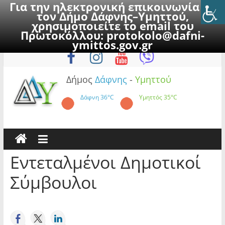
Για την ηλεκτρονική επικοινωνία με
τον Δήμο Δάφνης–Υμηττού,
χρησιμοποιείτε το email του
Πρωτοκόλλου:
protokolo@dafni-
Skip
Σάββατο, 8 Αυγούστου 2026
ymittos.gov.gr
to
content
Δήμος
Δάφνης
-
Υμηττού
Δάφνη
36°C
Υμηττός
35°C
Εντεταλμένοι Δημοτικοί
Σύμβουλοι