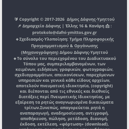
🔰 Copyright © 2017-2026
Δήμος Δάφνης-Υμηττού
📌 Δημαρχείο Δάφνης | Έλλης 16 & Κανάρη 📩 :
protokolo@dafni-ymittos.gov.gr
🔹Σχεδιασμός-Υλοποίηση:
Τμήμα Πληροφορικής
Προγραμματισμού & Οργάνωσης
(Μηχανογράφηση)
Δήμου Δάφνης-Υμηττού
🔸Το σύνολο του περιεχομένου του Διαδικτυακού
Τόπου μας, συμπεριλαμβανομένων, των
κειμένων, ειδήσεων, γραφικών, φωτογραφιών,
σχεδιαγραμμάτων, απεικονίσεων, παρεχόμενων
υπηρεσιών και γενικά κάθε είδους αρχείων,
αποτελούν πνευματική ιδιοκτησία, (copyright)
και διέπονται από τις εθνικές και διεθνείς
διατάξεις περί Πνευματικής Ιδιοκτησίας, με
εξαίρεση τα ρητώς αναγνωρισμένα δικαιώματα
τρίτων.
Συνεπώς, απαγορεύεται ρητά η
αναπαραγωγή, αναδημοσίευση, αντιγραφή,
αποθήκευση, πώληση, μετάδοση, διανομή,
έκδοση, εκτέλεση, «φόρτωση» (download),