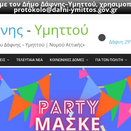
 με τον Δήμο Δάφνης–Υμηττού, χρησιμοπ
protokolo@dafni-ymittos.gov.gr
νης
-
Υμηττού
Δάφνη
29
υ Δάφνης – Υμηττού | Νομού Αττικής»
ΕΙΣ
ΤΕΛΕΥΤΑΙΑ ΝΕΑ
ΚΟΙΝΩΝΙΚΕΣ ΔΟΜΕΣ
ΓΙΑ ΤΟΝ ΠΟΛΙΤΗ