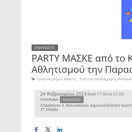
ΕΚΔΗΛΩΣΕΙΣ
PARTY ΜΑΣΚΕ από το Κ
Αθλητισμού την Παρασ
,
,
,
,
Τραγούδι
Δήμος Δάφνης - Υμηττού
παιδιά
χορός
Απόκριε
24 Φεβρουαρίου 2023
17:00
21:00
from
to
Scheduled
ΕΚΔΗΛΩΣΕΙΣ
Υψηλάντου 5, Καλυκοποιείο, Δημοτική Ενότητα Υμηττο
37, Ελλάδα