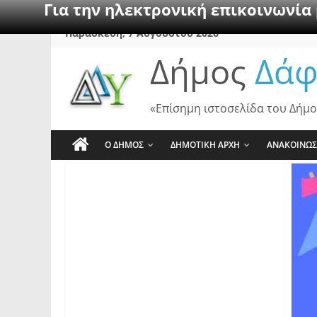
Για την ηλεκτρονική επικοινωνία
Skip
Παρασκευή, 7 Αυγούστου 2026
to
Δήμος
Δάφ
content
«Επίσημη ιστοσελίδα του Δήμο
Ο ΔΗΜΟΣ
ΔΗΜΟΤΙΚΗ ΑΡΧΗ
ΑΝΑΚΟΙΝΩΣ