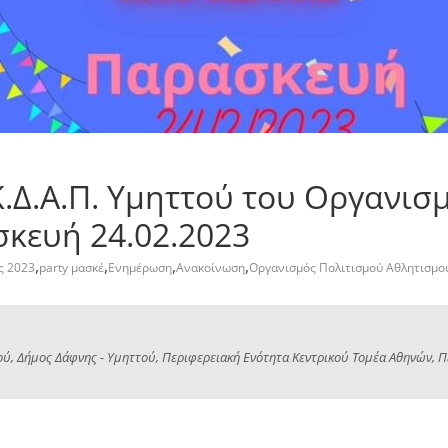
.Δ.Α.Π. Υμηττού του Οργανισ
κευή 24.02.2023
,
,
,
,
ς 2023
party μασκέ
Ενημέρωση
Ανακοίνωση
Οργανισμός Πολιτισμού Αθλητισμο
ύ, Δήμος Δάφνης - Υμηττού, Περιφερειακή Ενότητα Κεντρικού Τομέα Αθηνών, Πε