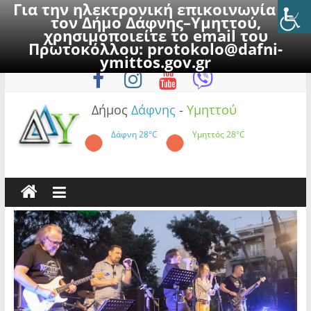
Για την ηλεκτρονική επικοινωνία με
τον Δήμο Δάφνης–Υμηττού,
χρησιμοποιείτε το email του
Πρωτοκόλλου:
protokolo@dafni-
Skip
Παρασκευή, 7 Αυγούστου 2026
ymittos.gov.gr
to
content
Δήμος
Δάφνης
-
Υμηττού
Δάφνη
28°C
Υμηττός
28°C