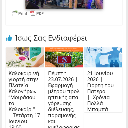
Ίσως Σας Ενδιαφέρει
Καλοκαιρινή
Πέμπτη
21 Ιουνίου
γιορτή στην
23.07.2026 |
2026 |
Πλατεία
Εφαρμογή
Γιορτή του
Καλογήρων
μέτρου προλ
Πατέρα
“Μοιράσου
ηπτικής απα
| Χρόνια
το
γόρευσης
Πολλά
Καλοκαίρι”
διέλευσης,
Μπαμπά
| Τετάρτη 17
παραμονής
Ιουνίου |
και
19:00
κυκλοφορίας