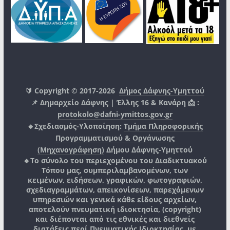
🔰 Copyright © 2017-2026
Δήμος Δάφνης-Υμηττού
📌 Δημαρχείο Δάφνης | Έλλης 16 & Κανάρη 📩 :
protokolo@dafni-ymittos.gov.gr
🔹Σχεδιασμός-Υλοποίηση:
Τμήμα Πληροφορικής
Προγραμματισμού & Οργάνωσης
(Μηχανογράφηση)
Δήμου Δάφνης-Υμηττού
🔸Το σύνολο του περιεχομένου του Διαδικτυακού
Τόπου μας, συμπεριλαμβανομένων, των
κειμένων, ειδήσεων, γραφικών, φωτογραφιών,
σχεδιαγραμμάτων, απεικονίσεων, παρεχόμενων
υπηρεσιών και γενικά κάθε είδους αρχείων,
αποτελούν πνευματική ιδιοκτησία, (copyright)
και διέπονται από τις εθνικές και διεθνείς
διατάξεις περί Πνευματικής Ιδιοκτησίας, με