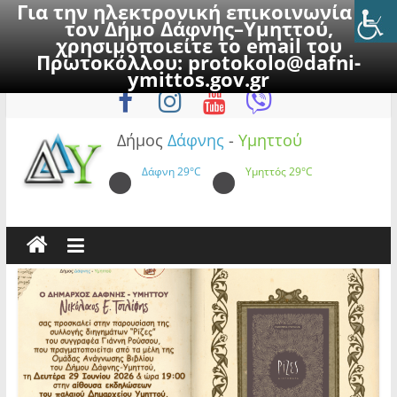
Για την ηλεκτρονική επικοινωνία με
τον Δήμο Δάφνης–Υμηττού,
χρησιμοποιείτε το email του
Πρωτοκόλλου:
protokolo@dafni-
Skip
Πέμπτη, 6 Αυγούστου 2026
ymittos.gov.gr
to
content
Δήμος
Δάφνης
-
Υμηττού
Δάφνη
29°C
Υμηττός
29°C