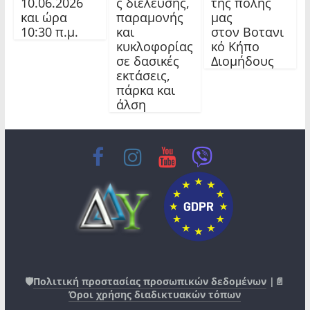
10.06.2026
ς διέλευσης,
της πόλης
και ώρα
παραμονής
μας
10:30 π.μ.
και
στον Βοτανι
κυκλοφορίας
κό Κήπο
σε δασικές
Διομήδους
εκτάσεις,
πάρκα και
άλση
🛡️
Πολιτική προστασίας προσωπικών δεδομένων
|📄
Όροι χρήσης διαδικτυακών τόπων