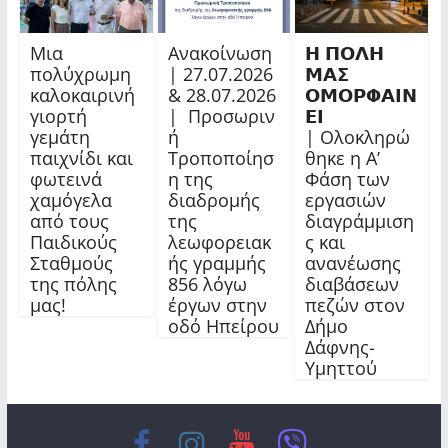
Μια
Ανακοίνωση
𝝜 𝝥𝝤𝝠𝝜
πολύχρωμη
| 27.07.2026
𝝡𝝖𝝨
καλοκαιρινή
& 28.07.2026
𝝤𝝡𝝤𝝦𝝫𝝖𝝞𝝢
γιορτή
| Προσωριν
𝝚𝝞
γεμάτη
ή
| Ολοκληρώ
παιχνίδι και
Τροποποίησ
θηκε η Α’
φωτεινά
η της
Φάση των
χαμόγελα
διαδρομής
εργασιών
από τους
της
διαγράμμιση
Παιδικούς
λεωφορειακ
ς και
Σταθμούς
ής γραμμής
ανανέωσης
της πόλης
856 λόγω
διαβάσεων
μας!
έργων στην
πεζών στον
οδό Ηπείρου
Δήμο
Δάφνης-
Υμηττού