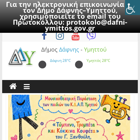
Για την ηλεκτρονική επικοινωνία με
τον Δήμο Δάφνης–Υμηττού,
χρησιμοποιείτε το email του
Πρωτοκόλλου:
protokolo@dafni-
Skip
Σάββατο, 8 Αυγούστου 2026
ymittos.gov.gr
to
content
Δήμος
Δάφνης
-
Υμηττού
Δάφνη
28°C
Υμηττός
28°C