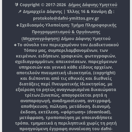
🔰 Copyright © 2017-2026
Δήμος Δάφνης-Υμηττού
📌 Δημαρχείο Δάφνης | Έλλης 16 & Κανάρη 📩 :
protokolo@dafni-ymittos.gov.gr
🔹Σχεδιασμός-Υλοποίηση:
Τμήμα Πληροφορικής
Προγραμματισμού & Οργάνωσης
(Μηχανογράφηση)
Δήμου Δάφνης-Υμηττού
🔸Το σύνολο του περιεχομένου του Διαδικτυακού
Τόπου μας, συμπεριλαμβανομένων, των
κειμένων, ειδήσεων, γραφικών, φωτογραφιών,
σχεδιαγραμμάτων, απεικονίσεων, παρεχόμενων
υπηρεσιών και γενικά κάθε είδους αρχείων,
αποτελούν πνευματική ιδιοκτησία, (copyright)
και διέπονται από τις εθνικές και διεθνείς
διατάξεις περί Πνευματικής Ιδιοκτησίας, με
εξαίρεση τα ρητώς αναγνωρισμένα δικαιώματα
τρίτων.
Συνεπώς, απαγορεύεται ρητά η
αναπαραγωγή, αναδημοσίευση, αντιγραφή,
αποθήκευση, πώληση, μετάδοση, διανομή,
έκδοση, εκτέλεση, «φόρτωση» (download),
μετάφραση, τροποποίηση με οποιονδήποτε
τρόπο, τμηματικά η περιληπτικά χωρίς τη ρητή
προηγούμενη έγγραφη συναίνεση του
dafni-