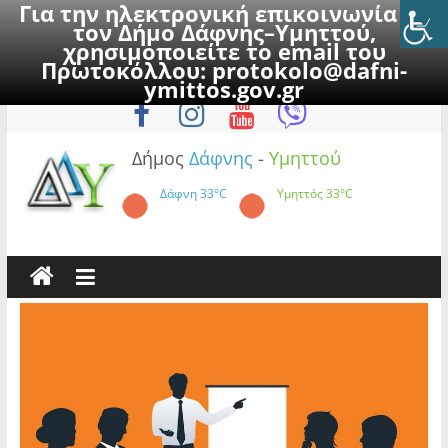
Για την ηλεκτρονική επικοινωνία με
τον Δήμο Δάφνης–Υμηττού,
χρησιμοποιείτε το email του
Πρωτοκόλλου:
protokolo@dafni-
Skip
Δευτέρα, 10 Αυγούστου 2026
ymittos.gov.gr
to
content
Δήμος
Δάφνης
-
Υμηττού
Δάφνη
33°C
Υμηττός
33°C