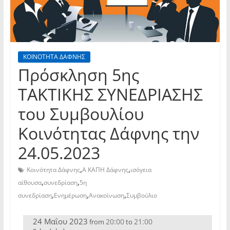
ΚΟΙΝΟΤΗΤΑ ΔΑΦΝΗΣ
Πρόσκληση 5ης
TAKTIKHΣ ΣΥΝΕΔΡΙΑΣΗΣ
του Συμβουλίου
Κοινότητας Δάφνης την
24.05.2023
,
,
Κοινότητα Δάφνης
Α ΚΑΠΗ Δάφνης
ισόγεια
,
,
αίθουσα
συνεδρίαση
5η
,
,
,
συνεδρίαση
Ενημέρωση
Ανακοίνωση
Συμβούλιο
24 Μαΐου 2023
20:00
21:00
from
to