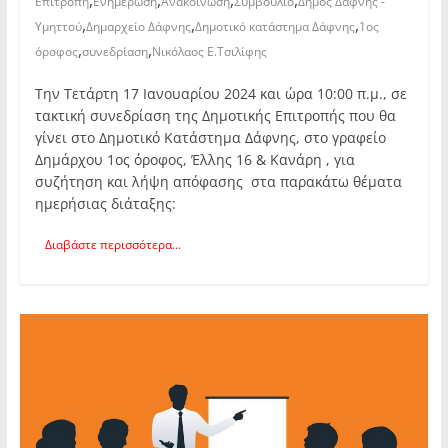
,
,
,
,
Επιτροπή
Ενημέρωση
Ανακοίνωση
Συμβούλιο
Δήμος Δάφνης -
,
,
,
Υμηττού
Δημαρχείο Δάφνης
Δημοτικό κατάστημα Δάφνης
1ος
,
,
όροφος
συνεδρίαση
Νικόλαος Ε.Τσιλίφης
Την Τετάρτη 17 Ιανουαρίου 2024 και ώρα 10:00 π.μ., σε
τακτική συνεδρίαση της Δημοτικής Επιτροπής που θα
γίνει στο Δημοτικό Κατάστημα Δάφνης, στο γραφείο
Δημάρχου 1ος όροφος, Έλλης 16 & Κανάρη , για
συζήτηση και λήψη απόφασης στα παρακάτω θέματα
ημερήσιας διάταξης:
Διαβάστε περισσότερα...