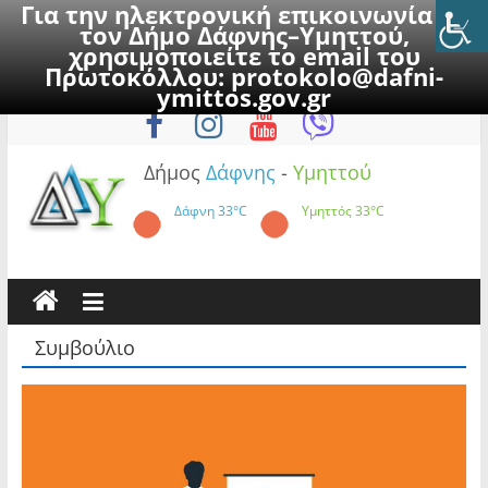
Για την ηλεκτρονική επικοινωνία με
τον Δήμο Δάφνης–Υμηττού,
χρησιμοποιείτε το email του
Πρωτοκόλλου:
protokolo@dafni-
Skip
Κυριακή, 9 Αυγούστου 2026
ymittos.gov.gr
to
content
Δήμος
Δάφνης
-
Υμηττού
Δάφνη
33°C
Υμηττός
33°C
Συμβούλιο