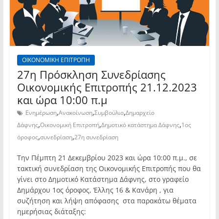
ΟΙΚΟΝΟΜΙΚΗ ΕΠΙΤΡΟΠΗ
27η Πρόσκληση Συνεδρίασης
Οικονομικής Επιτροπής 21.12.2023
και ώρα 10:00 π.μ
,
,
,
Ενημέρωση
Ανακοίνωση
Συμβούλιο
Δημαρχείο
,
,
,
Δάφνης
Οικονομική Επιτροπή
Δημοτικό κατάστημα Δάφνης
1ος
,
,
όροφος
συνεδρίαση
27η συνεδρίαση
Την Πέμπτη 21 Δεκεμβρίου 2023 και ώρα 10:00 π.μ., σε
τακτική συνεδρίαση της Οικονομικής Επιτροπής που θα
γίνει στο Δημοτικό Κατάστημα Δάφνης, στο γραφείο
Δημάρχου 1ος όροφος, Έλλης 16 & Κανάρη , για
συζήτηση και λήψη απόφασης στα παρακάτω θέματα
ημερήσιας διάταξης: