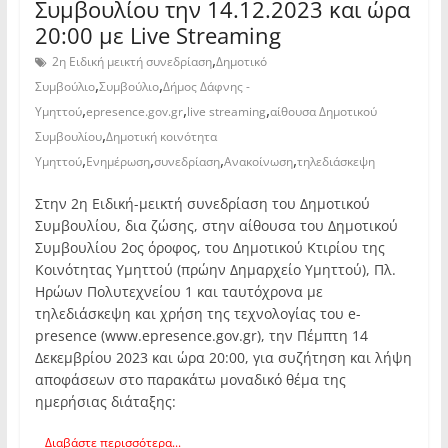
Συμβουλίου την 14.12.2023 και ώρα
20:00 με Live Streaming
,
2η Ειδική μεικτή συνεδρίαση
Δημοτικό
,
,
Συμβούλιο
Συμβούλιο
Δήμος Δάφνης -
,
,
,
Υμηττού
epresence.gov.gr
live streaming
αίθουσα Δημοτικού
,
Συμβουλίου
Δημοτική κοινότητα
,
,
,
,
Υμηττού
Ενημέρωση
συνεδρίαση
Ανακοίνωση
τηλεδιάσκεψη
Στην 2η Ειδική-μεικτή συνεδρίαση του Δημοτικού
Συμβουλίου, δια ζώσης, στην αίθουσα του Δημοτικού
Συμβουλίου 2ος όροφος, του Δημοτικού Κτιρίου της
Κοινότητας Υμηττού (πρώην Δημαρχείο Υμηττού), Πλ.
Ηρώων Πολυτεχνείου 1 και ταυτόχρονα με
τηλεδιάσκεψη και χρήση της τεχνολογίας του e-
presence (www.epresence.gov.gr), την Πέμπτη 14
Δεκεμβρίου 2023 και ώρα 20:00, για συζήτηση και λήψη
αποφάσεων στο παρακάτω μοναδικό θέμα της
ημερήσιας διάταξης:
Διαβάστε περισσότερα...