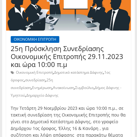
ΟΙΚΟΝΟΜΙΚΗ ΕΠΙΤΡΟΠΗ
25η Πρόσκληση Συνεδρίασης
Οικονομικής Επιτροπής 29.11.2023
και ώρα 10:00 π.μ
,
,
Οικονομική Επιτροπή
Δημοτικό κατάστημα Δάφνης
1ος
,
,
όροφος
συνεδρίαση
25η
,
,
,
,
συνεδρίαση
Ενημέρωση
Ανακοίνωση
Συμβούλιο
Δήμος Δάφνης -
,
Υμηττού
Δημαρχείο Δάφνης
Την Τετάρτη 29 Νοεμβρίου 2023 και ώρα 10:00 π.μ., σε
τακτική συνεδρίαση της Οικονομικής Επιτροπής που θα
γίνει στο Δημοτικό Κατάστημα Δάφνης, στο γραφείο
Δημάρχου 1ος όροφος, Έλλης 16 & Κανάρη , για
συζήτηση και λήψη απόφασης στα παρακάτω θέματα