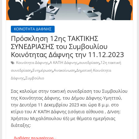
ΚΟΙΝΟΤΗΤΑ ΔΑΦΝΗΣ
Πρόσκληση 12ης TAKTIKHΣ
ΣΥΝΕΔΡΙΑΣΗΣ του Συμβουλίου
Κοινότητας Δάφνης την 11.12.2023
,
,
,
Κοινότητα Δάφνης
Α ΚΑΠΗ Δάφνης
συνεδρίαση
12η τακτική
,
,
,
συνεδρίαση
Ενημέρωση
Ανακοίνωση
Δημοτική Κοινότητα
,
Δάφνης
Συμβούλιο
Σας καλούμε στην τακτική συνεδρίαση του Συμβουλίου
της Κοινότητας Δάφνης, του Δήμου Δάφνης-Υμηττού,
την Δευτέρα 11 Δεκεμβρίου 2023 και ώρα 8 μ.μ. στο
κτίριο του Α’ ΚΑΠΗ Δάφνης (ισόγεια αίθουσα , Δ/νση:
Χρήστου Μιχαλόπουλου 65) με θέματα ημερήσιας
διάταξης:
Διαβάστε περισσότερα...