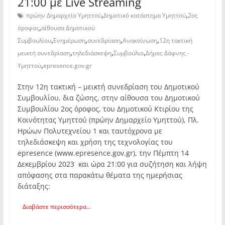
21:00 με Live Streaming
,
,
πρώην Δημαρχείο Υμηττού
Δημοτικό κατάστημα Υμηττού
2ος
,
όροφος
αίθουσα Δημοτικού
,
,
,
,
Συμβουλίου
Ενημέρωση
συνεδρίαση
Ανακοίνωση
12η τακτική
,
,
,
μεικτή συνεδρίαση
τηλεδιάσκεψη
Συμβούλιο
Δήμος Δάφνης -
,
Υμηττού
epresence.gov.gr
Στην 12η τακτική – μεικτή συνεδρίαση του Δημοτικού
Συμβουλίου, δια ζώσης, στην αίθουσα του Δημοτικού
Συμβουλίου 2ος όροφος, του Δημοτικού Κτιρίου της
Κοινότητας Υμηττού (πρώην Δημαρχείο Υμηττού), Πλ.
Ηρώων Πολυτεχνείου 1 και ταυτόχρονα με
τηλεδιάσκεψη και χρήση της τεχνολογίας του
epresence (www.epresence.gov.gr), την Πέμπτη 14
Δεκεμβρίου 2023 και ώρα 21:00 για συζήτηση και λήψη
απόφασης στα παρακάτω θέματα της ημερήσιας
διάταξης:
Διαβάστε περισσότερα...