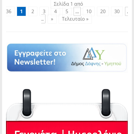
Σελίδα 1 από
36
1
2
3
4
5
...
10
20
30
.
..
»
Τελευταίο »