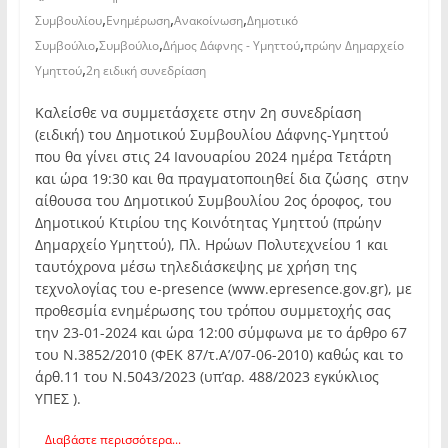
,
,
,
Συμβουλίου
Ενημέρωση
Ανακοίνωση
Δημοτικό
,
,
,
Συμβούλιο
Συμβούλιο
Δήμος Δάφνης - Υμηττού
πρώην Δημαρχείο
,
Υμηττού
2η ειδική συνεδρίαση
Καλείσθε να συμμετάσχετε στην 2η συνεδρίαση
(ειδική) του Δημοτικού Συμβουλίου Δάφνης-Υμηττού
που θα γίνει στις 24 Ιανουαρίου 2024 ημέρα Τετάρτη
και ώρα 19:30 και θα πραγματοποιηθεί δια ζώσης στην
αίθουσα του Δημοτικού Συμβουλίου 2ος όροφος, του
Δημοτικού Κτιρίου της Κοινότητας Υμηττού (πρώην
Δημαρχείο Υμηττού), Πλ. Ηρώων Πολυτεχνείου 1 και
ταυτόχρονα μέσω τηλεδιάσκεψης με χρήση της
τεχνολογίας του e-presence (www.epresence.gov.gr), με
προθεσμία ενημέρωσης του τρόπου συμμετοχής σας
την 23-01-2024 και ώρα 12:00 σύμφωνα με το άρθρο 67
του Ν.3852/2010 (ΦΕΚ 87/τ.Α’/07-06-2010) καθώς και το
άρθ.11 του Ν.5043/2023 (υπ’αρ. 488/2023 εγκύκλιος
ΥΠΕΣ ).
Διαβάστε περισσότερα...