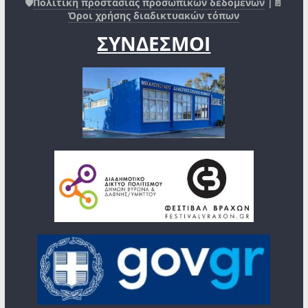
🛡️
Πολιτική προστασίας προσωπικών δεδομένων
|📄
Όροι χρήσης διαδικτυακών τόπων
ΣΥΝΔΕΣΜΟΙ