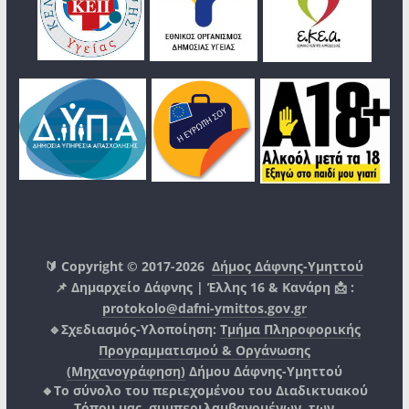
🔰 Copyright © 2017-2026
Δήμος Δάφνης-Υμηττού
📌 Δημαρχείο Δάφνης | Έλλης 16 & Κανάρη 📩 :
protokolo@dafni-ymittos.gov.gr
🔹Σχεδιασμός-Υλοποίηση:
Τμήμα Πληροφορικής
Προγραμματισμού & Οργάνωσης
(Μηχανογράφηση)
Δήμου Δάφνης-Υμηττού
🔸Το σύνολο του περιεχομένου του Διαδικτυακού
Τόπου μας, συμπεριλαμβανομένων, των