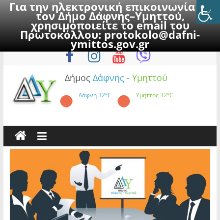
Για την ηλεκτρονική επικοινωνία με
τον Δήμο Δάφνης–Υμηττού,
χρησιμοποιείτε το email του
Πρωτοκόλλου:
protokolo@dafni-
Skip
Παρασκευή, 7 Αυγούστου 2026
ymittos.gov.gr
to
content
Δήμος
Δάφνης
-
Υμηττού
Δάφνη
32°C
Υμηττός
32°C