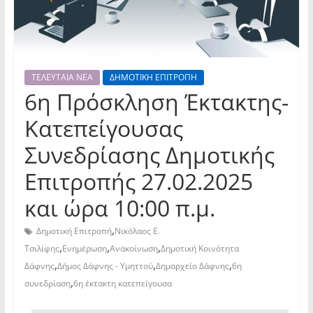
ΤΕΛΕΥΤΑΙΑ ΝΕΑ
ΔΗΜΟΤΙΚΗ ΕΠΙΤΡΟΠΗ
6η Πρόσκληση Έκτακτης-
Κατεπείγουσας
Συνεδρίασης Δημοτικής
Επιτροπής 27.02.2025
και ώρα 10:00 π.μ.
,
Δημοτική Επιτροπή
Νικόλαος Ε.
,
,
,
Τσιλίφης
Ενημέρωση
Ανακοίνωση
Δημοτική Κοινότητα
,
,
,
Δάφνης
Δήμος Δάφνης - Υμηττού
Δημαρχείο Δάφνης
6η
,
συνεδρίαση
6η έκτακτη κατεπείγουσα