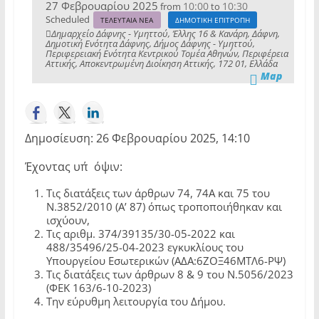
27 Φεβρουαρίου 2025
10:00
10:30
from
to
Scheduled
ΤΕΛΕΥΤΑΙΑ ΝΕΑ
ΔΗΜΟΤΙΚΗ ΕΠΙΤΡΟΠΗ
Δημαρχείο Δάφνης - Υμηττού, Έλλης 16 & Κανάρη, Δάφνη,
Δημοτική Ενότητα Δάφνης, Δήμος Δάφνης - Υμηττού,
Περιφερειακή Ενότητα Κεντρικού Τομέα Αθηνών, Περιφέρεια
Αττικής, Αποκεντρωμένη Διοίκηση Αττικής, 172 01, Ελλάδα
Map
Δημοσίευση: 26 Φεβρουαρίου 2025, 14:10
Έχοντας υπ΄όψιν:
Τις διατάξεις των άρθρων 74, 74Α και 75 του
Ν.3852/2010 (Α’ 87) όπως τροποποιήθηκαν και
ισχύουν,
Τις αριθμ. 374/39135/30-05-2022 και
488/35496/25-04-2023 εγκυκλίους του
Υπουργείου Εσωτερικών (ΑΔΑ:6ΖΟΞ46ΜΤΛ6-ΡΨ)
Τις διατάξεις των άρθρων 8 & 9 του Ν.5056/2023
(ΦΕΚ 163/6-10-2023)
Την εύρυθμη λειτουργία του Δήμου.