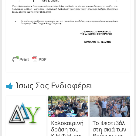
Ίσως Σας Ενδιαφέρει
Καλοκαιρινή
Το Φεστιβάλ
δράση του
στη σκιά των
Κ.Η.Φ.Η. και
Βράχων της